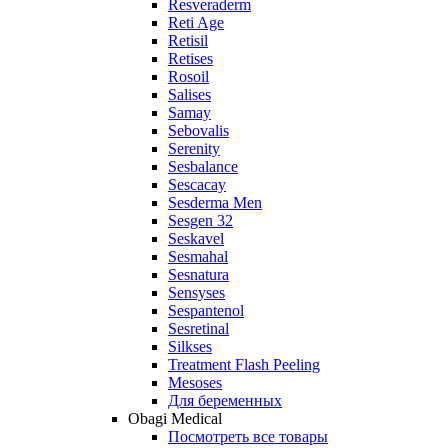
Resveraderm
Reti Age
Retisil
Retises
Rosoil
Salises
Samay
Sebovalis
Serenity
Sesbalance
Sescacay
Sesderma Men
Sesgen 32
Seskavel
Sesmahal
Sesnatura
Sensyses
Sespantenol
Sesretinal
Silkses
Treatment Flash Peeling
Mesoses
Для беременных
Obagi Medical
Посмотреть все товары