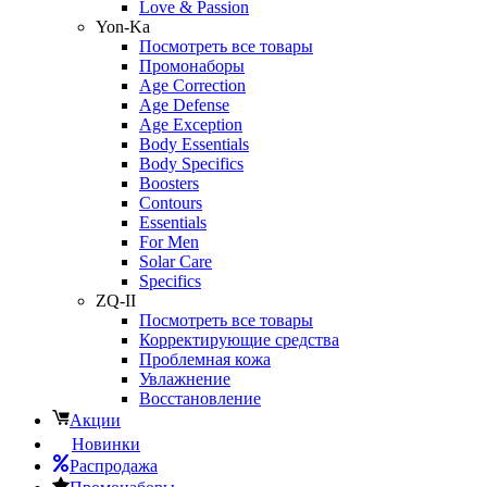
Love & Passion
Yon-Ka
Посмотреть все товары
Промонаборы
Age Correction
Age Defense
Age Exception
Body Essentials
Body Specifics
Boosters
Contours
Essentials
For Men
Solar Care
Specifics
ZQ-II
Посмотреть все товары
Корректирующие средства
Проблемная кожа
Увлажнение
Восстановление
Акции
Новинки
Распродажа