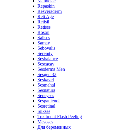
Mandelac
Repaskin
Resveraderm
Reti Age
Retisil
Retises
Rosoil
Salises
Samay
Sebovalis
Serenity
Sesbalance
Sescacay
Sesderma Men
Sesgen 32
Seskavel
Sesmahal
Sesnatura
Sensyses
Sespantenol
Sesretinal
Silkses
Treatment Flash Peeling
Mesoses
Для беременных