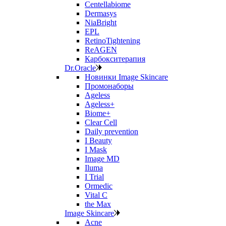
Centellabiome
Dermasys
NiaBright
EPL
RetinoTightening
ReAGEN
Карбокситерапия
Dr.Oracle
Новинки Image Skincare
Промонаборы
Ageless
Ageless+
Biome+
Clear Cell
Daily prevention
I Beauty
I Mask
Image MD
Iluma
I Trial
Ormedic
Vital C
the Max
Image Skincare
Acne