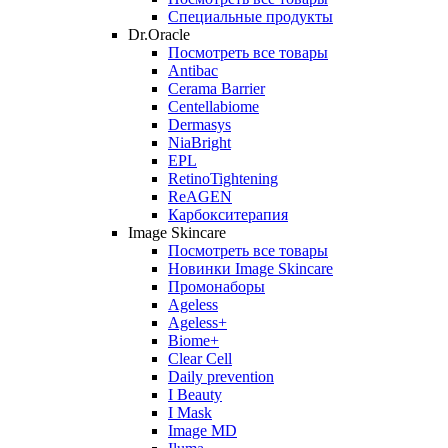
Специальные продукты
Dr.Oracle
Посмотреть все товары
Antibac
Cerama Barrier
Centellabiome
Dermasys
NiaBright
EPL
RetinoTightening
ReAGEN
Карбокситерапия
Image Skincare
Посмотреть все товары
Новинки Image Skincare
Промонаборы
Ageless
Ageless+
Biome+
Clear Cell
Daily prevention
I Beauty
I Mask
Image MD