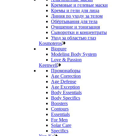
Кремовые и гелевые маски
Кремы и гели для лица
Линия по уходу за телом
Обёртывания для тела
Очищение и тонизация
Сыворотки и концентраты
Уход за областью глаз
Kosmoteros
Biopure
Modeling Body System
Love & Passion
Keenwell
Промонаборы
Age Correction
Age Defense
Age Exception
Body Essentials
Body Specifics
Boosters
Contours
Essentials
For Men
Solar Care
Specifics