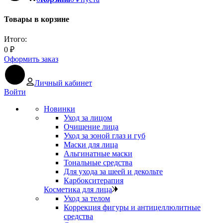
Товары в корзине
Итого:
0
₽
Оформить заказ
Личный кабинет
Войти
Новинки
Уход за лицом
Очищение лица
Уход за зоной глаз и губ
Маски для лица
Альгинатные маски
Тональные средства
Для ухода за шеей и декольте
Карбокситерапия
Косметика для лица
Уход за телом
Коррекция фигуры и антицеллюлитные
средства