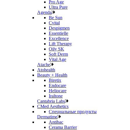
Pro Age
Ultra Pure
Agenda
Be Sun
Cvital
Despigmen
Essentielle
Excellence
Lift Therapy
Oily SK
Soft Derm
Vital Age
Atache
Atohealth
Beauty + Health
Biretix
Endocare
Heliocare
Iraltone
Cantabria Labs
CMed Aesthetics
Специальные продукты
Dermatime
Antibac
Cerama Barrier