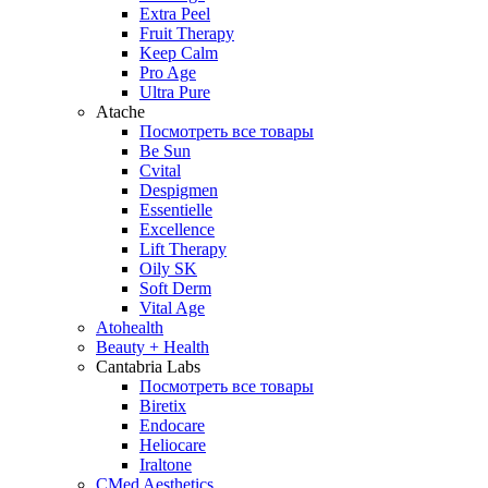
Extra Peel
Fruit Therapy
Keep Calm
Pro Age
Ultra Pure
Atache
Посмотреть все товары
Be Sun
Cvital
Despigmen
Essentielle
Excellence
Lift Therapy
Oily SK
Soft Derm
Vital Age
Atohealth
Beauty + Health
Cantabria Labs
Посмотреть все товары
Biretix
Endocare
Heliocare
Iraltone
CMed Aesthetics