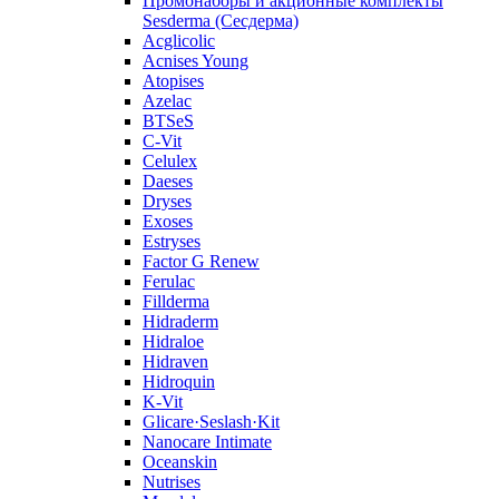
Промонаборы и акционные комплекты
Sesderma (Сесдерма)
Acglicolic
Acnises Young
Atopises
Azelac
BTSeS
C‑Vit
Celulex
Daeses
Dryses
Exoses
Estryses
Factor G Renew
Ferulac
Fillderma
Hidraderm
Hidraloe
Hidraven
Hidroquin
K-Vit
Glicare·Seslash·Kit
Nanocare Intimate
Oceanskin
Nutrises