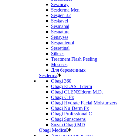
Sescacay
Sesderma Men
Sesgen 32
Seskavel
Sesmahal
Sesnatura
Sensyses
Sespantenol
Sesretinal
Silkses
Treatment Flash Peeling
Mesoses
Для беременных
Sesderma
Obagi 360
Obagi ELASTI derm
Obagi CLENZIderm M.D.
Obagi-C Fx
Obagi Hydrate Facial Moisturizers
Obagi Nu-Derm Fx
Obagi Professional C
Obagi Sunscreens
Suzan Obagi MD
Obagi Medical
Альгинатные маски