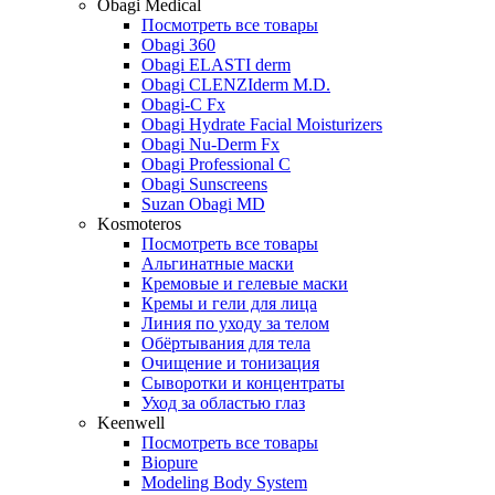
Obagi Medical
Посмотреть все товары
Obagi 360
Obagi ELASTI derm
Obagi CLENZIderm M.D.
Obagi-C Fx
Obagi Hydrate Facial Moisturizers
Obagi Nu-Derm Fx
Obagi Professional C
Obagi Sunscreens
Suzan Obagi MD
Kosmoteros
Посмотреть все товары
Альгинатные маски
Кремовые и гелевые маски
Кремы и гели для лица
Линия по уходу за телом
Обёртывания для тела
Очищение и тонизация
Сыворотки и концентраты
Уход за областью глаз
Keenwell
Посмотреть все товары
Biopure
Modeling Body System