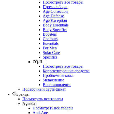
Посмотреть все товары
Промонаборы
Age Correction
Age Defense
Age Exception
Body Essentials
Body Specifics
Boosters
Contours
Essentials
For Men
Solar Care
Specifics
ZQ-II
Посмотреть все товары
Корректирующие средства
Проблемная кожа
Увлажнение
Восстановление
Подарочный сертификат
Бренды
Посмотреть все товары
Agenda
Посмотреть все товары
Anti‑Age