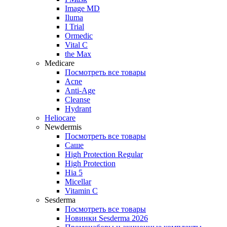
Image MD
Iluma
I Trial
Ormedic
Vital C
the Max
Medicare
Посмотреть все товары
Acne
Anti‑Age
Cleanse
Hydrant
Heliocare
Newdermis
Посмотреть все товары
Саше
High Protection Regular
High Protection
Hia 5
Micellar
Vitamin C
Sesderma
Посмотреть все товары
Новинки Sesderma 2026