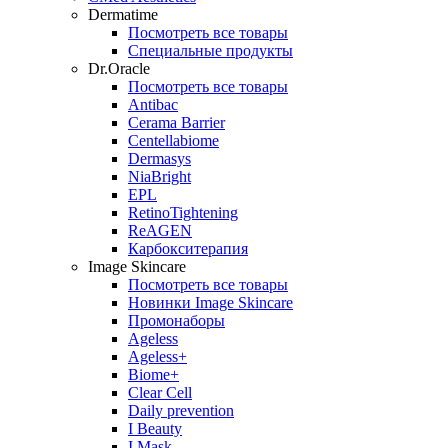
Dermatime
Посмотреть все товары
Специальные продукты
Dr.Oracle
Посмотреть все товары
Antibac
Cerama Barrier
Centellabiome
Dermasys
NiaBright
EPL
RetinoTightening
ReAGEN
Карбокситерапия
Image Skincare
Посмотреть все товары
Новинки Image Skincare
Промонаборы
Ageless
Ageless+
Biome+
Clear Cell
Daily prevention
I Beauty
I Mask