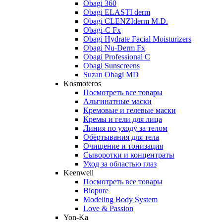
Obagi 360
Obagi ELASTI derm
Obagi CLENZIderm M.D.
Obagi-C Fx
Obagi Hydrate Facial Moisturizers
Obagi Nu-Derm Fx
Obagi Professional C
Obagi Sunscreens
Suzan Obagi MD
Kosmoteros
Посмотреть все товары
Альгинатные маски
Кремовые и гелевые маски
Кремы и гели для лица
Линия по уходу за телом
Обёртывания для тела
Очищение и тонизация
Сыворотки и концентраты
Уход за областью глаз
Keenwell
Посмотреть все товары
Biopure
Modeling Body System
Love & Passion
Yon-Ka