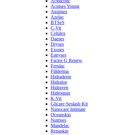
Acglicolic
Acnises Young
Atopises
Azelac
BTSeS
C‑Vit
Celulex
Daeses
Dryses
Exoses
Estryses
Factor G Renew
Ferulac
Fillderma
Hidraderm
Hidraloe
Hidraven
Hidroquin
K-Vit
Glicare·Seslash·Kit
Nanocare Intimate
Oceanskin
Nutrises
Mandelac
Repaskin