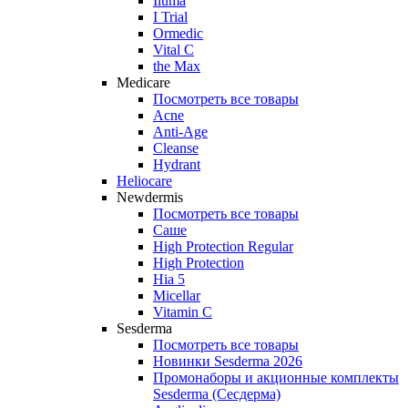
Iluma
I Trial
Ormedic
Vital C
the Max
Medicare
Посмотреть все товары
Acne
Anti‑Age
Cleanse
Hydrant
Heliocare
Newdermis
Посмотреть все товары
Саше
High Protection Regular
High Protection
Hia 5
Micellar
Vitamin C
Sesderma
Посмотреть все товары
Новинки Sesderma 2026
Промонаборы и акционные комплекты
Sesderma (Сесдерма)