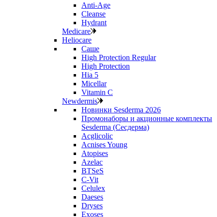
Anti‑Age
Cleanse
Hydrant
Medicare
Heliocare
Саше
High Protection Regular
High Protection
Hia 5
Micellar
Vitamin C
Newdermis
Новинки Sesderma 2026
Промонаборы и акционные комплекты
Sesderma (Сесдерма)
Acglicolic
Acnises Young
Atopises
Azelac
BTSeS
C‑Vit
Celulex
Daeses
Dryses
Exoses