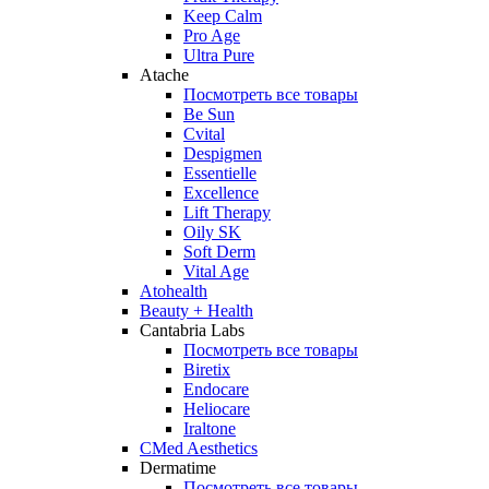
Keep Calm
Pro Age
Ultra Pure
Atache
Посмотреть все товары
Be Sun
Cvital
Despigmen
Essentielle
Excellence
Lift Therapy
Oily SK
Soft Derm
Vital Age
Atohealth
Beauty + Health
Cantabria Labs
Посмотреть все товары
Biretix
Endocare
Heliocare
Iraltone
CMed Aesthetics
Dermatime
Посмотреть все товары