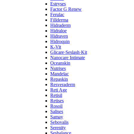
Estryses
Factor G Renew
Ferulac
Fillderma
Hidraderm
Hidraloe
Hidraven
Hidroquin
K-Vit
Glicare·Seslash·Kit
Nanocare Intimate
Oceanskin
Nutrises
Mandelac
Repaskin
Resveraderm
Reti Age
Retisil
Retises
Rosoil
Salises
Samay
Sebovalis
Serenity
Sesbalance