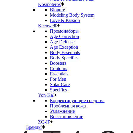
Kosmoteros
Biopure
Modeling Body System
Love & Passion
Keenwell
Промонаборы
Age Correction
Age Defense
Age Exception
Body Essentials
Body Specifics
Boosters
Contours
Essentials
For Men
Solar Care
Specifics
Yon-Ka
Корректирующие средства
Проблемная кожа
Увлажнение
Восстановление
ZQ-II
Бренды