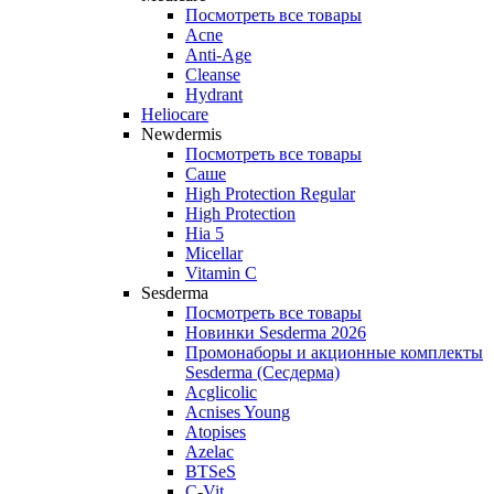
Посмотреть все товары
Acne
Anti‑Age
Cleanse
Hydrant
Heliocare
Newdermis
Посмотреть все товары
Саше
High Protection Regular
High Protection
Hia 5
Micellar
Vitamin C
Sesderma
Посмотреть все товары
Новинки Sesderma 2026
Промонаборы и акционные комплекты
Sesderma (Сесдерма)
Acglicolic
Acnises Young
Atopises
Azelac
BTSeS
C‑Vit