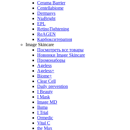
Cerama Barrier
Centellabiome
Dermasys
NiaBright
EPL
RetinoTightening
ReAGEN
Карбокситерапия
Image Skincare
Посмотреть все товары
Новинки Image Skincare
Промонаборы
Ageless
Ageless+
Biome+
Clear Cell
Daily prevention
I Beauty
I Mask
Image MD
Iluma
I Trial
Ormedic
Vital C
the Max