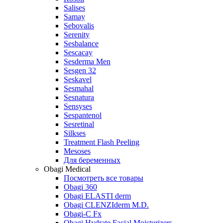
Salises
Samay
Sebovalis
Serenity
Sesbalance
Sescacay
Sesderma Men
Sesgen 32
Seskavel
Sesmahal
Sesnatura
Sensyses
Sespantenol
Sesretinal
Silkses
Treatment Flash Peeling
Mesoses
Для беременных
Obagi Medical
Посмотреть все товары
Obagi 360
Obagi ELASTI derm
Obagi CLENZIderm M.D.
Obagi-C Fx
Obagi Hydrate Facial Moisturizers