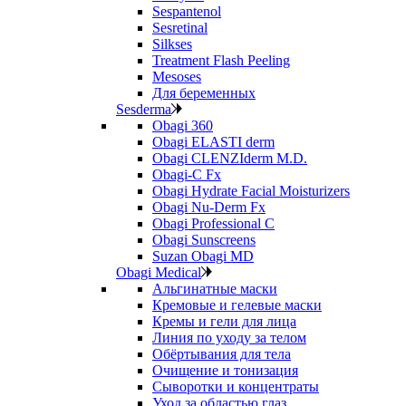
Sespantenol
Sesretinal
Silkses
Treatment Flash Peeling
Mesoses
Для беременных
Sesderma
Obagi 360
Obagi ELASTI derm
Obagi CLENZIderm M.D.
Obagi-C Fx
Obagi Hydrate Facial Moisturizers
Obagi Nu-Derm Fx
Obagi Professional C
Obagi Sunscreens
Suzan Obagi MD
Obagi Medical
Альгинатные маски
Кремовые и гелевые маски
Кремы и гели для лица
Линия по уходу за телом
Обёртывания для тела
Очищение и тонизация
Сыворотки и концентраты
Уход за областью глаз