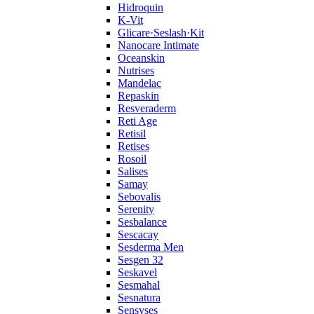
Hidroquin
K-Vit
Glicare·Seslash·Kit
Nanocare Intimate
Oceanskin
Nutrises
Mandelac
Repaskin
Resveraderm
Reti Age
Retisil
Retises
Rosoil
Salises
Samay
Sebovalis
Serenity
Sesbalance
Sescacay
Sesderma Men
Sesgen 32
Seskavel
Sesmahal
Sesnatura
Sensyses