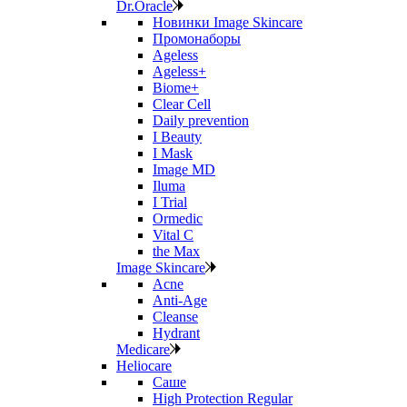
Dr.Oracle
Новинки Image Skincare
Промонаборы
Ageless
Ageless+
Biome+
Clear Cell
Daily prevention
I Beauty
I Mask
Image MD
Iluma
I Trial
Ormedic
Vital C
the Max
Image Skincare
Acne
Anti‑Age
Cleanse
Hydrant
Medicare
Heliocare
Саше
High Protection Regular