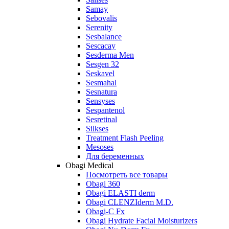
Samay
Sebovalis
Serenity
Sesbalance
Sescacay
Sesderma Men
Sesgen 32
Seskavel
Sesmahal
Sesnatura
Sensyses
Sespantenol
Sesretinal
Silkses
Treatment Flash Peeling
Mesoses
Для беременных
Obagi Medical
Посмотреть все товары
Obagi 360
Obagi ELASTI derm
Obagi CLENZIderm M.D.
Obagi-C Fx
Obagi Hydrate Facial Moisturizers