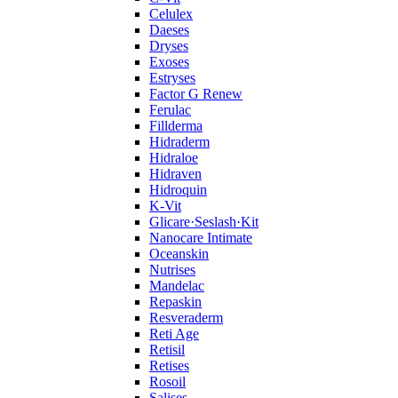
Celulex
Daeses
Dryses
Exoses
Estryses
Factor G Renew
Ferulac
Fillderma
Hidraderm
Hidraloe
Hidraven
Hidroquin
K-Vit
Glicare·Seslash·Kit
Nanocare Intimate
Oceanskin
Nutrises
Mandelac
Repaskin
Resveraderm
Reti Age
Retisil
Retises
Rosoil
Salises