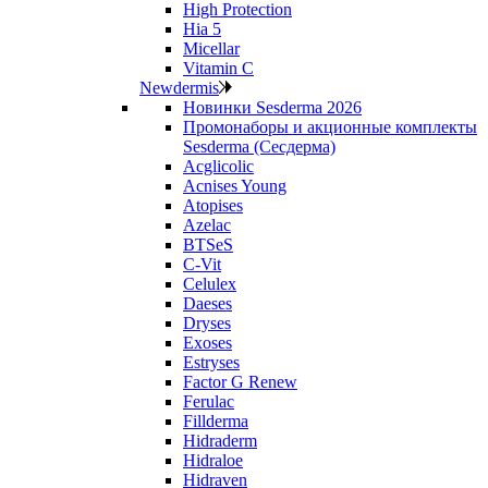
High Protection
Hia 5
Micellar
Vitamin C
Newdermis
Новинки Sesderma 2026
Промонаборы и акционные комплекты
Sesderma (Сесдерма)
Acglicolic
Acnises Young
Atopises
Azelac
BTSeS
C‑Vit
Celulex
Daeses
Dryses
Exoses
Estryses
Factor G Renew
Ferulac
Fillderma
Hidraderm
Hidraloe
Hidraven