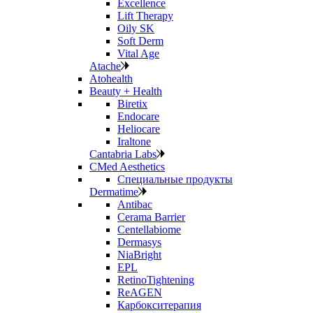
Excellence
Lift Therapy
Oily SK
Soft Derm
Vital Age
Atache
Atohealth
Beauty + Health
Biretix
Endocare
Heliocare
Iraltone
Cantabria Labs
CMed Aesthetics
Специальные продукты
Dermatime
Antibac
Cerama Barrier
Centellabiome
Dermasys
NiaBright
EPL
RetinoTightening
ReAGEN
Карбокситерапия