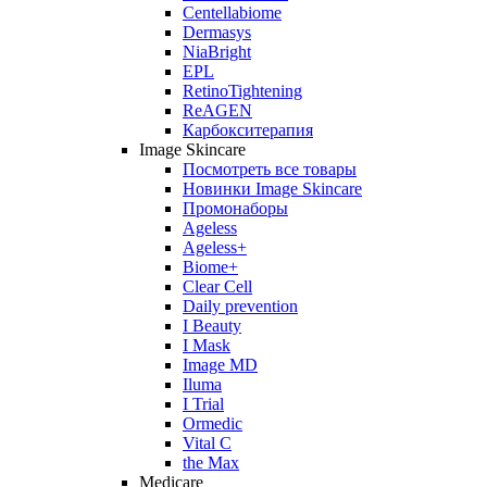
Centellabiome
Dermasys
NiaBright
EPL
RetinoTightening
ReAGEN
Карбокситерапия
Image Skincare
Посмотреть все товары
Новинки Image Skincare
Промонаборы
Ageless
Ageless+
Biome+
Clear Cell
Daily prevention
I Beauty
I Mask
Image MD
Iluma
I Trial
Ormedic
Vital C
the Max
Medicare