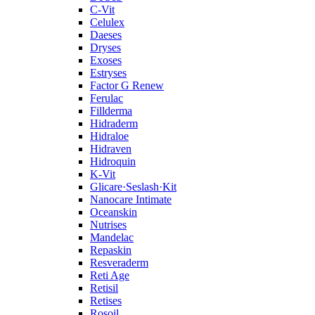
C‑Vit
Celulex
Daeses
Dryses
Exoses
Estryses
Factor G Renew
Ferulac
Fillderma
Hidraderm
Hidraloe
Hidraven
Hidroquin
K-Vit
Glicare·Seslash·Kit
Nanocare Intimate
Oceanskin
Nutrises
Mandelac
Repaskin
Resveraderm
Reti Age
Retisil
Retises
Rosoil