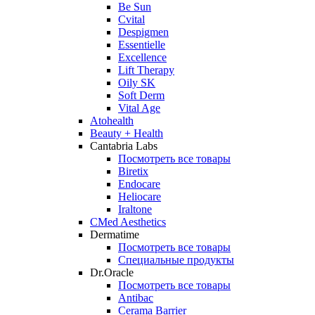
Be Sun
Cvital
Despigmen
Essentielle
Excellence
Lift Therapy
Oily SK
Soft Derm
Vital Age
Atohealth
Beauty + Health
Cantabria Labs
Посмотреть все товары
Biretix
Endocare
Heliocare
Iraltone
CMed Aesthetics
Dermatime
Посмотреть все товары
Специальные продукты
Dr.Oracle
Посмотреть все товары
Antibac
Cerama Barrier