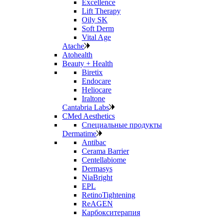
Excellence
Lift Therapy
Oily SK
Soft Derm
Vital Age
Atache
Atohealth
Beauty + Health
Biretix
Endocare
Heliocare
Iraltone
Cantabria Labs
CMed Aesthetics
Специальные продукты
Dermatime
Antibac
Cerama Barrier
Centellabiome
Dermasys
NiaBright
EPL
RetinoTightening
ReAGEN
Карбокситерапия