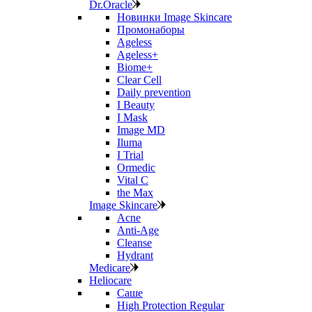
Dr.Oracle
Новинки Image Skincare
Промонаборы
Ageless
Ageless+
Biome+
Clear Cell
Daily prevention
I Beauty
I Mask
Image MD
Iluma
I Trial
Ormedic
Vital C
the Max
Image Skincare
Acne
Anti‑Age
Cleanse
Hydrant
Medicare
Heliocare
Саше
High Protection Regular