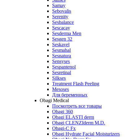
Samay
Sebovalis
Serenity
Sesbalance
Sescacay
Sesderma Men
Sesgen 32
Seskavel
Sesmahal
Sesnatura
Sensyses
Sespantenol
Sesretinal
Silkses
Treatment Flash Peeling
Mesoses
Для беременных
Obagi Medical
Посмотреть все товары
Obagi 360
Obagi ELASTI derm
Obagi CLENZIderm M.D.
Obagi-C Fx
Obagi Hydrate Facial Moisturizers