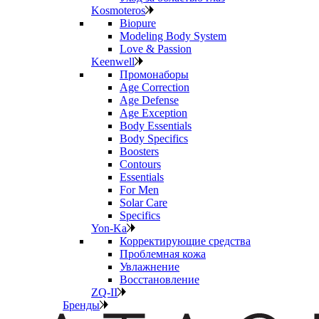
Kosmoteros
Biopure
Modeling Body System
Love & Passion
Keenwell
Промонаборы
Age Correction
Age Defense
Age Exception
Body Essentials
Body Specifics
Boosters
Contours
Essentials
For Men
Solar Care
Specifics
Yon-Ka
Корректирующие средства
Проблемная кожа
Увлажнение
Восстановление
ZQ-II
Бренды