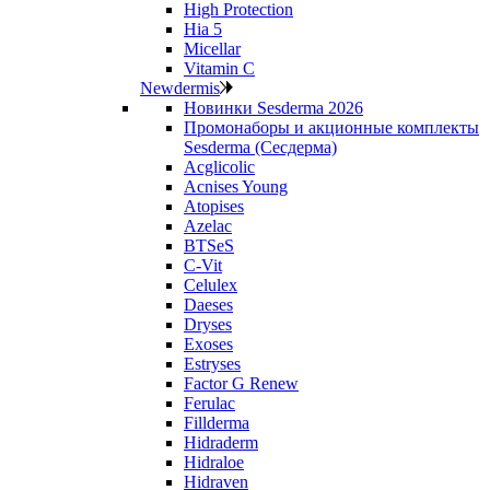
High Protection
Hia 5
Micellar
Vitamin C
Newdermis
Новинки Sesderma 2026
Промонаборы и акционные комплекты
Sesderma (Сесдерма)
Acglicolic
Acnises Young
Atopises
Azelac
BTSeS
C‑Vit
Celulex
Daeses
Dryses
Exoses
Estryses
Factor G Renew
Ferulac
Fillderma
Hidraderm
Hidraloe
Hidraven