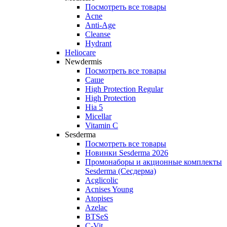
Посмотреть все товары
Acne
Anti‑Age
Cleanse
Hydrant
Heliocare
Newdermis
Посмотреть все товары
Саше
High Protection Regular
High Protection
Hia 5
Micellar
Vitamin C
Sesderma
Посмотреть все товары
Новинки Sesderma 2026
Промонаборы и акционные комплекты
Sesderma (Сесдерма)
Acglicolic
Acnises Young
Atopises
Azelac
BTSeS
C‑Vit