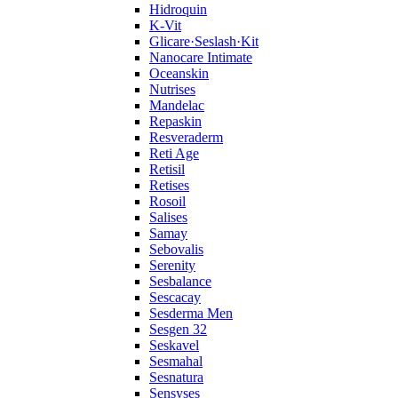
Hidroquin
K-Vit
Glicare·Seslash·Kit
Nanocare Intimate
Oceanskin
Nutrises
Mandelac
Repaskin
Resveraderm
Reti Age
Retisil
Retises
Rosoil
Salises
Samay
Sebovalis
Serenity
Sesbalance
Sescacay
Sesderma Men
Sesgen 32
Seskavel
Sesmahal
Sesnatura
Sensyses