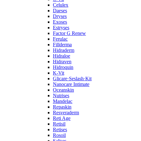
Celulex
Daeses
Dryses
Exoses
Estryses
Factor G Renew
Ferulac
Fillderma
Hidraderm
Hidraloe
Hidraven
Hidroquin
K-Vit
Glicare·Seslash·Kit
Nanocare Intimate
Oceanskin
Nutrises
Mandelac
Repaskin
Resveraderm
Reti Age
Retisil
Retises
Rosoil
Salises