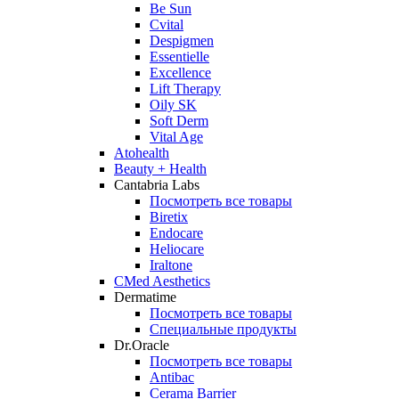
Be Sun
Cvital
Despigmen
Essentielle
Excellence
Lift Therapy
Oily SK
Soft Derm
Vital Age
Atohealth
Beauty + Health
Cantabria Labs
Посмотреть все товары
Biretix
Endocare
Heliocare
Iraltone
CMed Aesthetics
Dermatime
Посмотреть все товары
Специальные продукты
Dr.Oracle
Посмотреть все товары
Antibac
Cerama Barrier