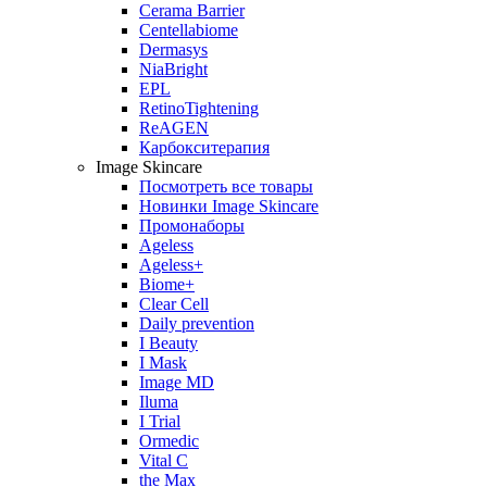
Cerama Barrier
Centellabiome
Dermasys
NiaBright
EPL
RetinoTightening
ReAGEN
Карбокситерапия
Image Skincare
Посмотреть все товары
Новинки Image Skincare
Промонаборы
Ageless
Ageless+
Biome+
Clear Cell
Daily prevention
I Beauty
I Mask
Image MD
Iluma
I Trial
Ormedic
Vital C
the Max