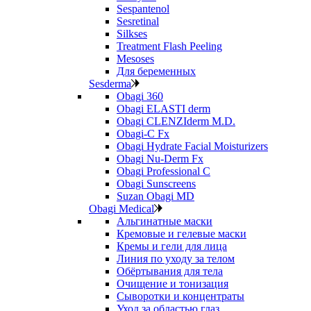
Sespantenol
Sesretinal
Silkses
Treatment Flash Peeling
Mesoses
Для беременных
Sesderma
Obagi 360
Obagi ELASTI derm
Obagi CLENZIderm M.D.
Obagi-C Fx
Obagi Hydrate Facial Moisturizers
Obagi Nu-Derm Fx
Obagi Professional C
Obagi Sunscreens
Suzan Obagi MD
Obagi Medical
Альгинатные маски
Кремовые и гелевые маски
Кремы и гели для лица
Линия по уходу за телом
Обёртывания для тела
Очищение и тонизация
Сыворотки и концентраты
Уход за областью глаз