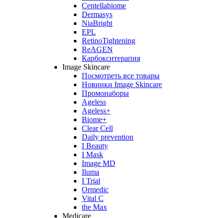
Centellabiome
Dermasys
NiaBright
EPL
RetinoTightening
ReAGEN
Карбокситерапия
Image Skincare
Посмотреть все товары
Новинки Image Skincare
Промонаборы
Ageless
Ageless+
Biome+
Clear Cell
Daily prevention
I Beauty
I Mask
Image MD
Iluma
I Trial
Ormedic
Vital C
the Max
Medicare