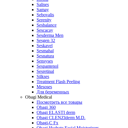
Salises
Samay
Sebovalis
Serenity
Sesbalance
Sescacay
Sesderma Men
Sesgen 32
Seskavel
Sesmahal
Sesnatura
Sensyses
Sespantenol
Sesretinal
Silkses
Treatment Flash Peeling
Mesoses
Для беременных
Obagi Medical
Посмотреть все товары
Obagi 360
Obagi ELASTI derm
Obagi CLENZIderm M.D.
Obagi-C Fx
Obagi Hydrate Facial Moisturizers