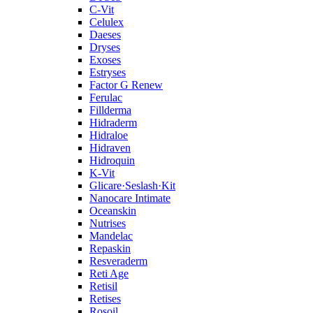
C‑Vit
Celulex
Daeses
Dryses
Exoses
Estryses
Factor G Renew
Ferulac
Fillderma
Hidraderm
Hidraloe
Hidraven
Hidroquin
K-Vit
Glicare·Seslash·Kit
Nanocare Intimate
Oceanskin
Nutrises
Mandelac
Repaskin
Resveraderm
Reti Age
Retisil
Retises
Rosoil