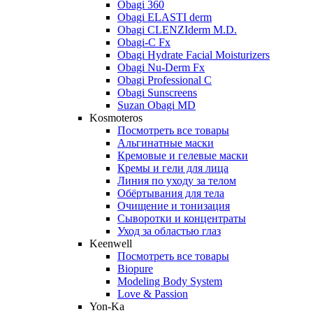
Obagi 360
Obagi ELASTI derm
Obagi CLENZIderm M.D.
Obagi-C Fx
Obagi Hydrate Facial Moisturizers
Obagi Nu-Derm Fx
Obagi Professional C
Obagi Sunscreens
Suzan Obagi MD
Kosmoteros
Посмотреть все товары
Альгинатные маски
Кремовые и гелевые маски
Кремы и гели для лица
Линия по уходу за телом
Обёртывания для тела
Очищение и тонизация
Сыворотки и концентраты
Уход за областью глаз
Keenwell
Посмотреть все товары
Biopure
Modeling Body System
Love & Passion
Yon-Ka