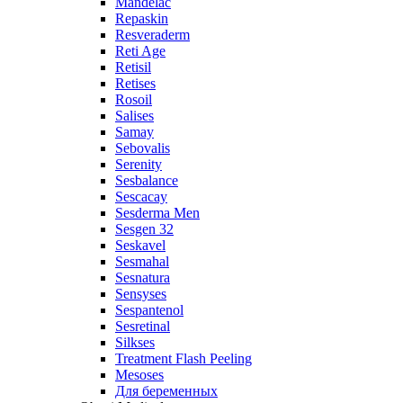
Mandelac
Repaskin
Resveraderm
Reti Age
Retisil
Retises
Rosoil
Salises
Samay
Sebovalis
Serenity
Sesbalance
Sescacay
Sesderma Men
Sesgen 32
Seskavel
Sesmahal
Sesnatura
Sensyses
Sespantenol
Sesretinal
Silkses
Treatment Flash Peeling
Mesoses
Для беременных