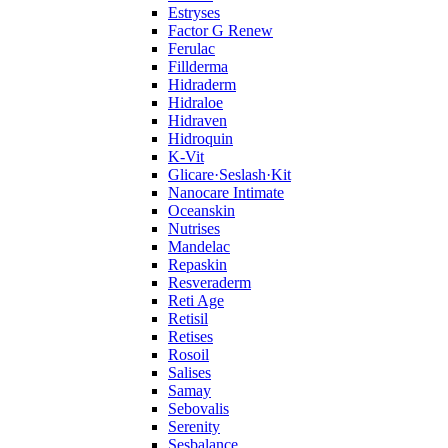
Estryses
Factor G Renew
Ferulac
Fillderma
Hidraderm
Hidraloe
Hidraven
Hidroquin
K-Vit
Glicare·Seslash·Kit
Nanocare Intimate
Oceanskin
Nutrises
Mandelac
Repaskin
Resveraderm
Reti Age
Retisil
Retises
Rosoil
Salises
Samay
Sebovalis
Serenity
Sesbalance