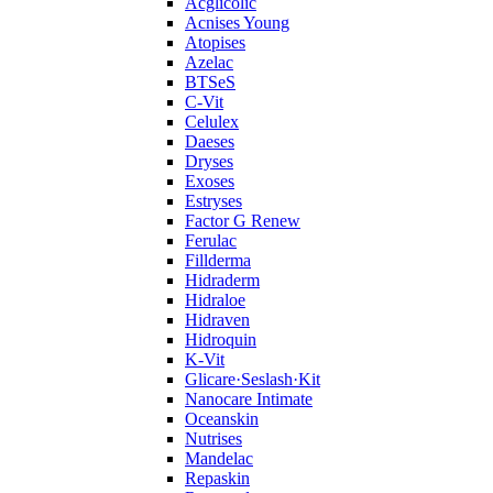
Acglicolic
Acnises Young
Atopises
Azelac
BTSeS
C‑Vit
Celulex
Daeses
Dryses
Exoses
Estryses
Factor G Renew
Ferulac
Fillderma
Hidraderm
Hidraloe
Hidraven
Hidroquin
K-Vit
Glicare·Seslash·Kit
Nanocare Intimate
Oceanskin
Nutrises
Mandelac
Repaskin