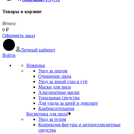
Товары в корзине
Итого:
0
₽
Оформить заказ
Личный кабинет
Войти
Новинки
Уход за лицом
Очищение лица
Уход за зоной глаз и губ
Маски для лица
Альгинатные маски
Тональные средства
Для ухода за шеей и декольте
Карбокситерапия
Косметика для лица
Уход за телом
Коррекция фигуры и антицеллюлитные
средства