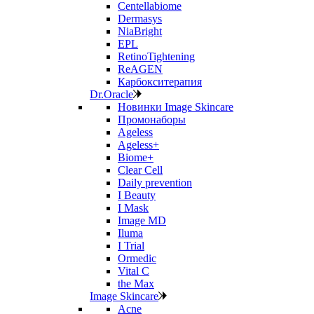
Centellabiome
Dermasys
NiaBright
EPL
RetinoTightening
ReAGEN
Карбокситерапия
Dr.Oracle
Новинки Image Skincare
Промонаборы
Ageless
Ageless+
Biome+
Clear Cell
Daily prevention
I Beauty
I Mask
Image MD
Iluma
I Trial
Ormedic
Vital C
the Max
Image Skincare
Acne