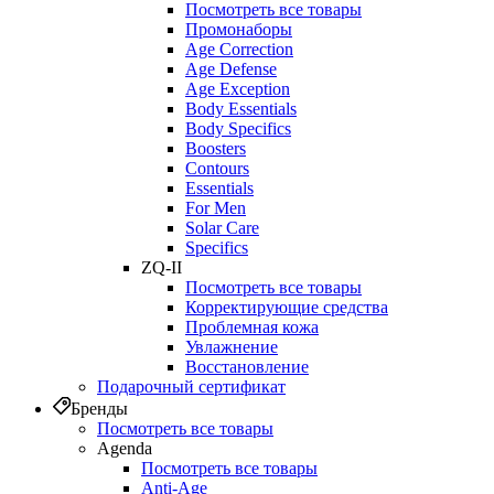
Посмотреть все товары
Промонаборы
Age Correction
Age Defense
Age Exception
Body Essentials
Body Specifics
Boosters
Contours
Essentials
For Men
Solar Care
Specifics
ZQ-II
Посмотреть все товары
Корректирующие средства
Проблемная кожа
Увлажнение
Восстановление
Подарочный сертификат
Бренды
Посмотреть все товары
Agenda
Посмотреть все товары
Anti‑Age