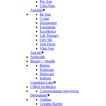
Pro Age
Ultra Pure
Agenda
Be Sun
Cvital
Despigmen
Essentielle
Excellence
Lift Therapy
Oily SK
Soft Derm
Vital Age
Atache
Atohealth
Beauty + Health
Biretix
Endocare
Heliocare
Iraltone
Cantabria Labs
CMed Aesthetics
Специальные продукты
Dermatime
Antibac
Cerama Barrier