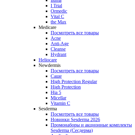
Iluma
I Trial
Ormedic
Vital C
the Max
Medicare
Посмотреть все товары
Acne
Anti‑Age
Cleanse
Hydrant
Heliocare
Newdermis
Посмотреть все товары
Саше
High Protection Regular
High Protection
Hia 5
Micellar
Vitamin C
Sesderma
Посмотреть все товары
Новинки Sesderma 2026
Промонаборы и акционные комплекты
Sesderma (Сесдерма)