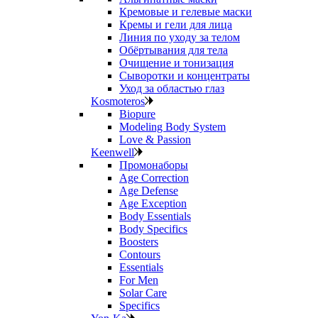
Кремовые и гелевые маски
Кремы и гели для лица
Линия по уходу за телом
Обёртывания для тела
Очищение и тонизация
Сыворотки и концентраты
Уход за областью глаз
Kosmoteros
Biopure
Modeling Body System
Love & Passion
Keenwell
Промонаборы
Age Correction
Age Defense
Age Exception
Body Essentials
Body Specifics
Boosters
Contours
Essentials
For Men
Solar Care
Specifics