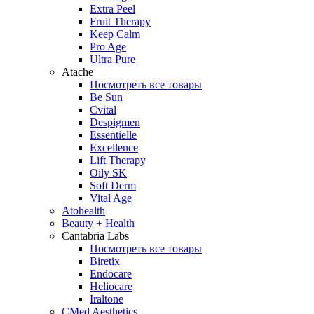
Extra Peel
Fruit Therapy
Keep Calm
Pro Age
Ultra Pure
Atache
Посмотреть все товары
Be Sun
Cvital
Despigmen
Essentielle
Excellence
Lift Therapy
Oily SK
Soft Derm
Vital Age
Atohealth
Beauty + Health
Cantabria Labs
Посмотреть все товары
Biretix
Endocare
Heliocare
Iraltone
CMed Aesthetics