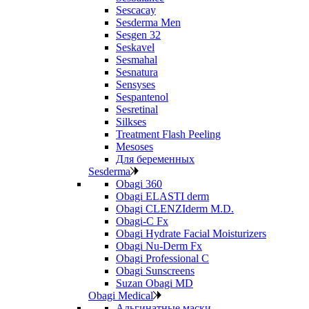
Sescacay
Sesderma Men
Sesgen 32
Seskavel
Sesmahal
Sesnatura
Sensyses
Sespantenol
Sesretinal
Silkses
Treatment Flash Peeling
Mesoses
Для беременных
Sesderma
Obagi 360
Obagi ELASTI derm
Obagi CLENZIderm M.D.
Obagi-C Fx
Obagi Hydrate Facial Moisturizers
Obagi Nu-Derm Fx
Obagi Professional C
Obagi Sunscreens
Suzan Obagi MD
Obagi Medical
Альгинатные маски