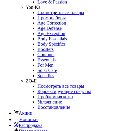
Love & Passion
Yon-Ka
Посмотреть все товары
Промонаборы
Age Correction
Age Defense
Age Exception
Body Essentials
Body Specifics
Boosters
Contours
Essentials
For Men
Solar Care
Specifics
ZQ-II
Посмотреть все товары
Корректирующие средства
Проблемная кожа
Увлажнение
Восстановление
Акции
Новинки
Распродажа