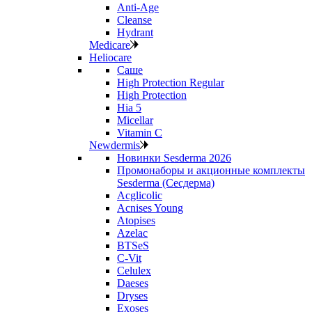
Anti‑Age
Cleanse
Hydrant
Medicare
Heliocare
Саше
High Protection Regular
High Protection
Hia 5
Micellar
Vitamin C
Newdermis
Новинки Sesderma 2026
Промонаборы и акционные комплекты
Sesderma (Сесдерма)
Acglicolic
Acnises Young
Atopises
Azelac
BTSeS
C‑Vit
Celulex
Daeses
Dryses
Exoses