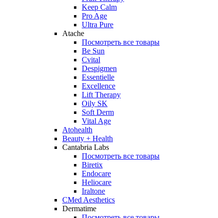
Keep Calm
Pro Age
Ultra Pure
Atache
Посмотреть все товары
Be Sun
Cvital
Despigmen
Essentielle
Excellence
Lift Therapy
Oily SK
Soft Derm
Vital Age
Atohealth
Beauty + Health
Cantabria Labs
Посмотреть все товары
Biretix
Endocare
Heliocare
Iraltone
CMed Aesthetics
Dermatime
Посмотреть все товары