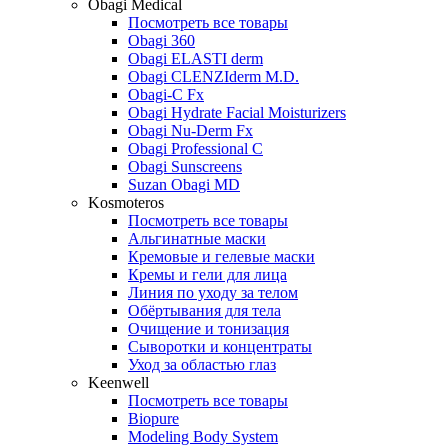
Obagi Medical
Посмотреть все товары
Obagi 360
Obagi ELASTI derm
Obagi CLENZIderm M.D.
Obagi-C Fx
Obagi Hydrate Facial Moisturizers
Obagi Nu-Derm Fx
Obagi Professional C
Obagi Sunscreens
Suzan Obagi MD
Kosmoteros
Посмотреть все товары
Альгинатные маски
Кремовые и гелевые маски
Кремы и гели для лица
Линия по уходу за телом
Обёртывания для тела
Очищение и тонизация
Сыворотки и концентраты
Уход за областью глаз
Keenwell
Посмотреть все товары
Biopure
Modeling Body System