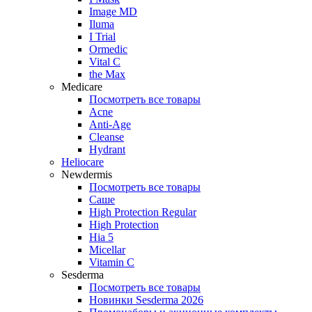
Image MD
Iluma
I Trial
Ormedic
Vital C
the Max
Medicare
Посмотреть все товары
Acne
Anti‑Age
Cleanse
Hydrant
Heliocare
Newdermis
Посмотреть все товары
Саше
High Protection Regular
High Protection
Hia 5
Micellar
Vitamin C
Sesderma
Посмотреть все товары
Новинки Sesderma 2026