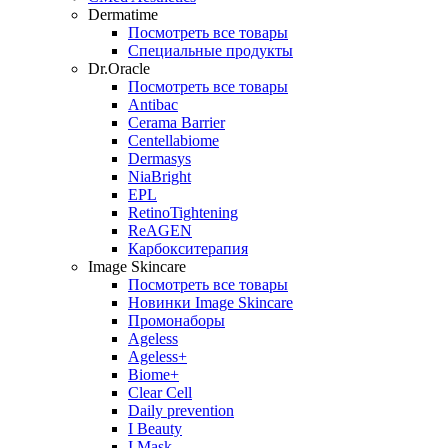
Dermatime
Посмотреть все товары
Специальные продукты
Dr.Oracle
Посмотреть все товары
Antibac
Cerama Barrier
Centellabiome
Dermasys
NiaBright
EPL
RetinoTightening
ReAGEN
Карбокситерапия
Image Skincare
Посмотреть все товары
Новинки Image Skincare
Промонаборы
Ageless
Ageless+
Biome+
Clear Cell
Daily prevention
I Beauty
I Mask