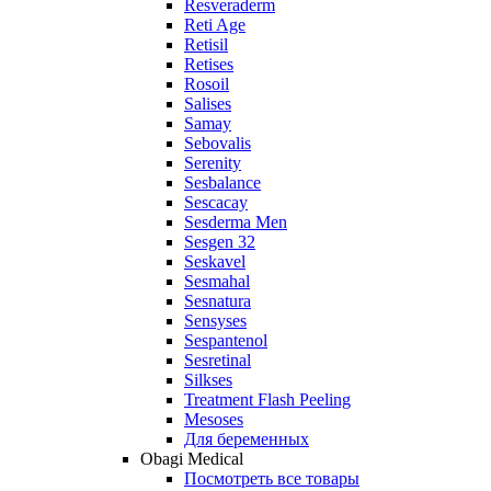
Resveraderm
Reti Age
Retisil
Retises
Rosoil
Salises
Samay
Sebovalis
Serenity
Sesbalance
Sescacay
Sesderma Men
Sesgen 32
Seskavel
Sesmahal
Sesnatura
Sensyses
Sespantenol
Sesretinal
Silkses
Treatment Flash Peeling
Mesoses
Для беременных
Obagi Medical
Посмотреть все товары