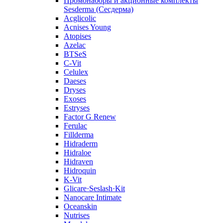
Промонаборы и акционные комплекты
Sesderma (Сесдерма)
Acglicolic
Acnises Young
Atopises
Azelac
BTSeS
C‑Vit
Celulex
Daeses
Dryses
Exoses
Estryses
Factor G Renew
Ferulac
Fillderma
Hidraderm
Hidraloe
Hidraven
Hidroquin
K-Vit
Glicare·Seslash·Kit
Nanocare Intimate
Oceanskin
Nutrises