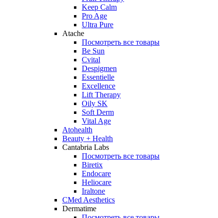
Keep Calm
Pro Age
Ultra Pure
Atache
Посмотреть все товары
Be Sun
Cvital
Despigmen
Essentielle
Excellence
Lift Therapy
Oily SK
Soft Derm
Vital Age
Atohealth
Beauty + Health
Cantabria Labs
Посмотреть все товары
Biretix
Endocare
Heliocare
Iraltone
CMed Aesthetics
Dermatime
Посмотреть все товары