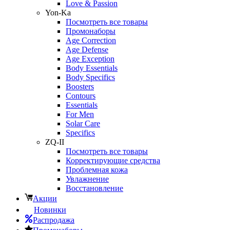
Love & Passion
Yon-Ka
Посмотреть все товары
Промонаборы
Age Correction
Age Defense
Age Exception
Body Essentials
Body Specifics
Boosters
Contours
Essentials
For Men
Solar Care
Specifics
ZQ-II
Посмотреть все товары
Корректирующие средства
Проблемная кожа
Увлажнение
Восстановление
Акции
Новинки
Распродажа