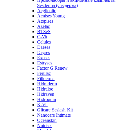
Промонаборы и акционные комплекты
Sesderma (Сесдерма)
Acglicolic
Acnises Young
Atopises
Azelac
BTSeS
C‑Vit
Celulex
Daeses
Dryses
Exoses
Estryses
Factor G Renew
Ferulac
Fillderma
Hidraderm
Hidraloe
Hidraven
Hidroquin
K-Vit
Glicare·Seslash·Kit
Nanocare Intimate
Oceanskin
Nutrises