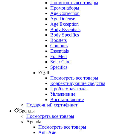
Посмотреть все товары
Промонаборы
Age Correction
Age Defense
Age Exception
Body Essentials
Body Specifics
Boosters
Contours
Essentials
For Men
Solar Care
Specifics
ZQ-II
Посмотреть все товары
Корректирующие средства
Проблемная кожа
Увлажнение
Восстановление
Подарочный сертификат
Бренды
Посмотреть все товары
Agenda
Посмотреть все товары
Anti‑Age