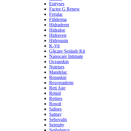
Estryses
Factor G Renew
Ferulac
Fillderma
Hidraderm
Hidraloe
Hidraven
Hidroquin
K-Vit
Glicare·Seslash·Kit
Nanocare Intimate
Oceanskin
Nutrises
Mandelac
Repaskin
Resveraderm
Reti Age
Retisil
Retises
Rosoil
Salises
Samay
Sebovalis
Serenity
Sesbalance