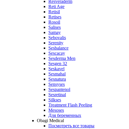
Resveraderm
Reti Age
Retisil
Retises
Rosoil
Salises
Samay
Sebovalis
Serenity
Sesbalance
Sescacay
Sesderma Men
Sesgen 32
Seskavel
Sesmahal
Sesnatura
Sensyses
Sespantenol
Sesretinal
Silkses
Treatment Flash Peeling
Mesoses
Для беременных
Obagi Medical
Посмотреть все товары