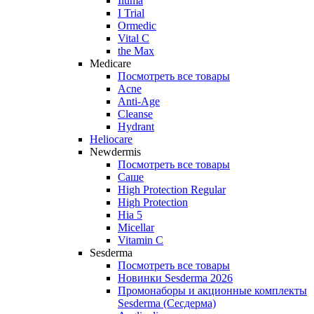
Iluma
I Trial
Ormedic
Vital C
the Max
Medicare
Посмотреть все товары
Acne
Anti‑Age
Cleanse
Hydrant
Heliocare
Newdermis
Посмотреть все товары
Саше
High Protection Regular
High Protection
Hia 5
Micellar
Vitamin C
Sesderma
Посмотреть все товары
Новинки Sesderma 2026
Промонаборы и акционные комплекты
Sesderma (Сесдерма)