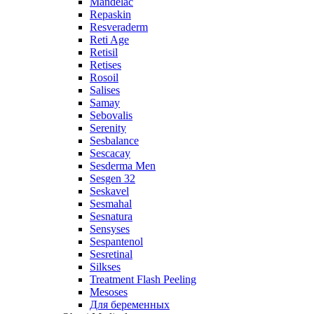
Mandelac
Repaskin
Resveraderm
Reti Age
Retisil
Retises
Rosoil
Salises
Samay
Sebovalis
Serenity
Sesbalance
Sescacay
Sesderma Men
Sesgen 32
Seskavel
Sesmahal
Sesnatura
Sensyses
Sespantenol
Sesretinal
Silkses
Treatment Flash Peeling
Mesoses
Для беременных