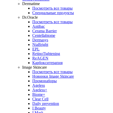
Dermatime
Посмотреть все товары
Специальные продукты
Dr.Oracle
Посмотреть все товары
Antibac
Cerama Barrier
Centellabiome
Dermasys
NiaBright
EPL
RetinoTightening
ReAGEN
Карбокситерапия
Image Skincare
Посмотреть все товары
Новинки Image Skincare
Промонаборы
Ageless
Ageless+
Biome+
Clear Cell
Daily prevention
I Beauty
I Mask