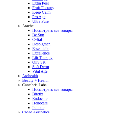
Extra Peel
Fruit Therapy
Keep Calm
Pro Age
Ultra Pure
Atache
Посмотреть все товары
Be Sun
Cvital
Despigmen
Essentielle
Excellence
Lift Therapy
Oily SK
Soft Derm
Vital Age
Atohealth
Beauty + Health
Cantabria Labs
Посмотреть все товары
Biretix
Endocare
Heliocare
Iraltone
CMed Aesthetics