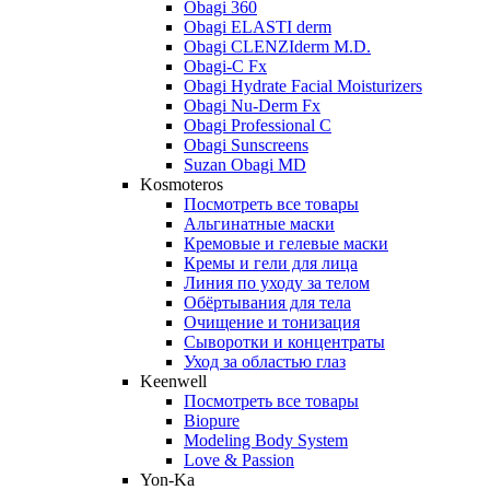
Obagi 360
Obagi ELASTI derm
Obagi CLENZIderm M.D.
Obagi-C Fx
Obagi Hydrate Facial Moisturizers
Obagi Nu-Derm Fx
Obagi Professional C
Obagi Sunscreens
Suzan Obagi MD
Kosmoteros
Посмотреть все товары
Альгинатные маски
Кремовые и гелевые маски
Кремы и гели для лица
Линия по уходу за телом
Обёртывания для тела
Очищение и тонизация
Сыворотки и концентраты
Уход за областью глаз
Keenwell
Посмотреть все товары
Biopure
Modeling Body System
Love & Passion
Yon-Ka