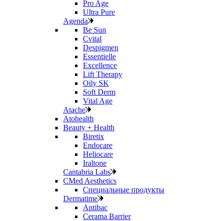
Pro Age
Ultra Pure
Agenda
Be Sun
Cvital
Despigmen
Essentielle
Excellence
Lift Therapy
Oily SK
Soft Derm
Vital Age
Atache
Atohealth
Beauty + Health
Biretix
Endocare
Heliocare
Iraltone
Cantabria Labs
CMed Aesthetics
Специальные продукты
Dermatime
Antibac
Cerama Barrier