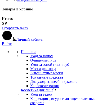
Товары в корзине
Итого:
0
₽
Оформить заказ
Личный кабинет
Войти
Новинки
Уход за лицом
Очищение лица
Уход за зоной глаз и губ
Маски для лица
Альгинатные маски
Тональные средства
Для ухода за шеей и декольте
Карбокситерапия
Косметика для лица
Уход за телом
Коррекция фигуры и антицеллюлитные
средства