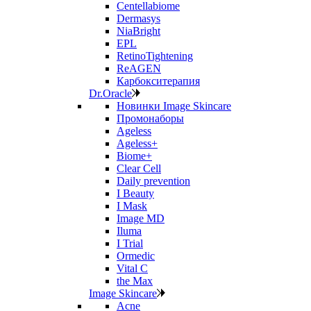
Centellabiome
Dermasys
NiaBright
EPL
RetinoTightening
ReAGEN
Карбокситерапия
Dr.Oracle
Новинки Image Skincare
Промонаборы
Ageless
Ageless+
Biome+
Clear Cell
Daily prevention
I Beauty
I Mask
Image MD
Iluma
I Trial
Ormedic
Vital C
the Max
Image Skincare
Acne