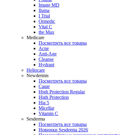
Image MD
Iluma
I Trial
Ormedic
Vital C
the Max
Medicare
Посмотреть все товары
Acne
Anti‑Age
Cleanse
Hydrant
Heliocare
Newdermis
Посмотреть все товары
Саше
High Protection Regular
High Protection
Hia 5
Micellar
Vitamin C
Sesderma
Посмотреть все товары
Новинки Sesderma 2026