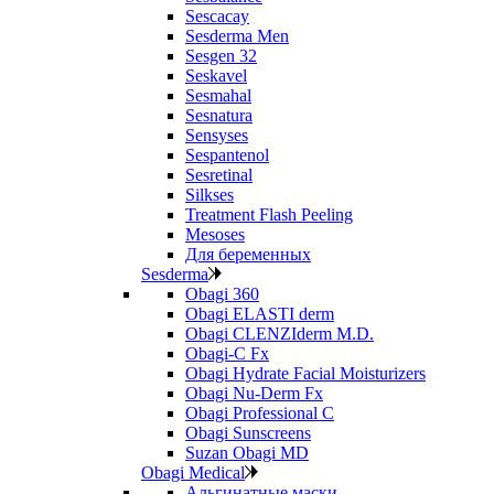
Sescacay
Sesderma Men
Sesgen 32
Seskavel
Sesmahal
Sesnatura
Sensyses
Sespantenol
Sesretinal
Silkses
Treatment Flash Peeling
Mesoses
Для беременных
Sesderma
Obagi 360
Obagi ELASTI derm
Obagi CLENZIderm M.D.
Obagi-C Fx
Obagi Hydrate Facial Moisturizers
Obagi Nu-Derm Fx
Obagi Professional C
Obagi Sunscreens
Suzan Obagi MD
Obagi Medical
Альгинатные маски