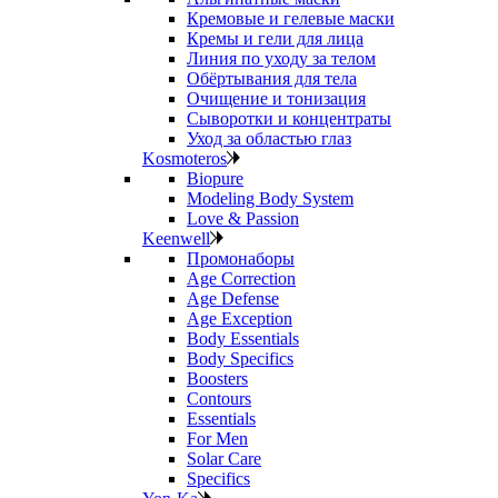
Кремовые и гелевые маски
Кремы и гели для лица
Линия по уходу за телом
Обёртывания для тела
Очищение и тонизация
Сыворотки и концентраты
Уход за областью глаз
Kosmoteros
Biopure
Modeling Body System
Love & Passion
Keenwell
Промонаборы
Age Correction
Age Defense
Age Exception
Body Essentials
Body Specifics
Boosters
Contours
Essentials
For Men
Solar Care
Specifics