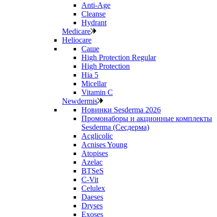
Anti‑Age
Cleanse
Hydrant
Medicare
Heliocare
Саше
High Protection Regular
High Protection
Hia 5
Micellar
Vitamin C
Newdermis
Новинки Sesderma 2026
Промонаборы и акционные комплекты
Sesderma (Сесдерма)
Acglicolic
Acnises Young
Atopises
Azelac
BTSeS
C‑Vit
Celulex
Daeses
Dryses
Exoses