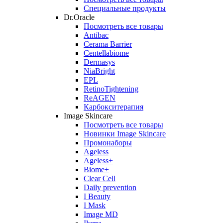
Специальные продукты
Dr.Oracle
Посмотреть все товары
Antibac
Cerama Barrier
Centellabiome
Dermasys
NiaBright
EPL
RetinoTightening
ReAGEN
Карбокситерапия
Image Skincare
Посмотреть все товары
Новинки Image Skincare
Промонаборы
Ageless
Ageless+
Biome+
Clear Cell
Daily prevention
I Beauty
I Mask
Image MD