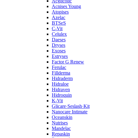
Acglicolic
Acnises Young
Atopises
Azelac
BTSeS
C‑Vit
Celulex
Daeses
Dryses
Exoses
Estryses
Factor G Renew
Ferulac
Fillderma
Hidraderm
Hidraloe
Hidraven
Hidroquin
K-Vit
Glicare·Seslash·Kit
Nanocare Intimate
Oceanskin
Nutrises
Mandelac
Repaskin