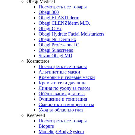
Obagi Medical
Посмотреть все товары
Obagi 360
Obagi ELASTI derm
Obagi CLENZIderm M.D.
Obagi-C Fx
Obagi Hydrate Facial Moisturizers
Obagi Nu-Derm Fx
Obagi Professional C
Obagi Sunscreens
Suzan Obagi MD
Kosmoteros
Посмотреть все товары
Альгинатные маски
Кремовые и гелевые маски
Кремы и гели для лица
Линия по уходу за телом
Обёртывания для тела
Очищение и тонизация
Сыворотки и концентраты
Уход за областью глаз
Keenwell
Посмотреть все товары
Biopure
Modeling Body System