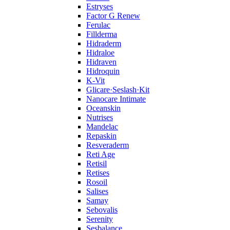
Estryses
Factor G Renew
Ferulac
Fillderma
Hidraderm
Hidraloe
Hidraven
Hidroquin
K-Vit
Glicare·Seslash·Kit
Nanocare Intimate
Oceanskin
Nutrises
Mandelac
Repaskin
Resveraderm
Reti Age
Retisil
Retises
Rosoil
Salises
Samay
Sebovalis
Serenity
Sesbalance