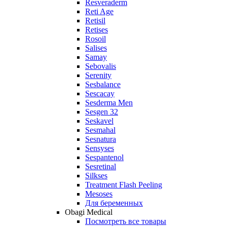
Resveraderm
Reti Age
Retisil
Retises
Rosoil
Salises
Samay
Sebovalis
Serenity
Sesbalance
Sescacay
Sesderma Men
Sesgen 32
Seskavel
Sesmahal
Sesnatura
Sensyses
Sespantenol
Sesretinal
Silkses
Treatment Flash Peeling
Mesoses
Для беременных
Obagi Medical
Посмотреть все товары