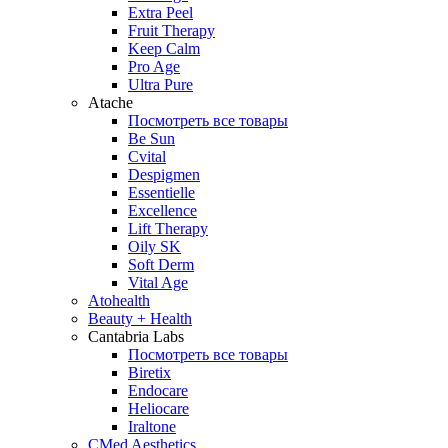
Extra Peel
Fruit Therapy
Keep Calm
Pro Age
Ultra Pure
Atache
Посмотреть все товары
Be Sun
Cvital
Despigmen
Essentielle
Excellence
Lift Therapy
Oily SK
Soft Derm
Vital Age
Atohealth
Beauty + Health
Cantabria Labs
Посмотреть все товары
Biretix
Endocare
Heliocare
Iraltone
CMed Aesthetics