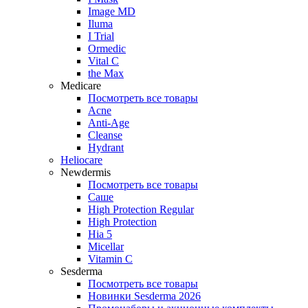
Image MD
Iluma
I Trial
Ormedic
Vital C
the Max
Medicare
Посмотреть все товары
Acne
Anti‑Age
Cleanse
Hydrant
Heliocare
Newdermis
Посмотреть все товары
Саше
High Protection Regular
High Protection
Hia 5
Micellar
Vitamin C
Sesderma
Посмотреть все товары
Новинки Sesderma 2026