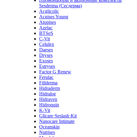
Промонаборы и акционные комплекты
Sesderma (Сесдерма)
Acglicolic
Acnises Young
Atopises
Azelac
BTSeS
C‑Vit
Celulex
Daeses
Dryses
Exoses
Estryses
Factor G Renew
Ferulac
Fillderma
Hidraderm
Hidraloe
Hidraven
Hidroquin
K-Vit
Glicare·Seslash·Kit
Nanocare Intimate
Oceanskin
Nutrises