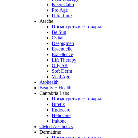
Keep Calm
Pro Age
Ultra Pure
Atache
Посмотреть все товары
Be Sun
Cvital
Despigmen
Essentielle
Excellence
Lift Therapy
Oily SK
Soft Derm
Vital Age
Atohealth
Beauty + Health
Cantabria Labs
Посмотреть все товары
Biretix
Endocare
Heliocare
Iraltone
CMed Aesthetics
Dermatime
Посмотреть все товары