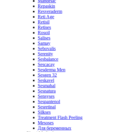
Mandelac
Repaskin
Resveraderm
Reti Age
Retisil
Retises
Rosoil
Salises
Samay
Sebovalis
Serenity
Sesbalance
Sescacay
Sesderma Men
Sesgen 32
Seskavel
Sesmahal
Sesnatura
Sensyses
Sespantenol
Sesretinal
Silkses
Treatment Flash Peeling
Mesoses
Для беременных