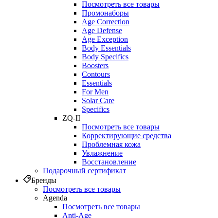
Посмотреть все товары
Промонаборы
Age Correction
Age Defense
Age Exception
Body Essentials
Body Specifics
Boosters
Contours
Essentials
For Men
Solar Care
Specifics
ZQ-II
Посмотреть все товары
Корректирующие средства
Проблемная кожа
Увлажнение
Восстановление
Подарочный сертификат
Бренды
Посмотреть все товары
Agenda
Посмотреть все товары
Anti‑Age