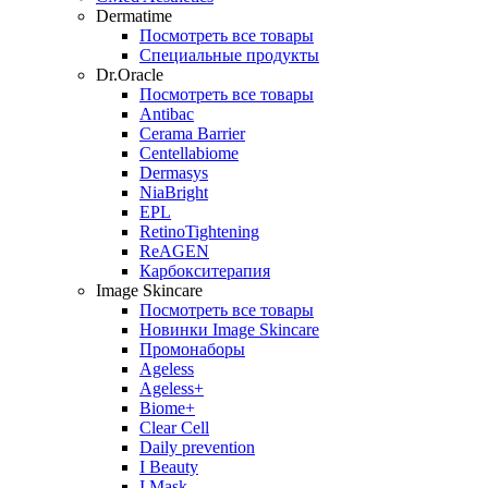
Dermatime
Посмотреть все товары
Специальные продукты
Dr.Oracle
Посмотреть все товары
Antibac
Cerama Barrier
Centellabiome
Dermasys
NiaBright
EPL
RetinoTightening
ReAGEN
Карбокситерапия
Image Skincare
Посмотреть все товары
Новинки Image Skincare
Промонаборы
Ageless
Ageless+
Biome+
Clear Cell
Daily prevention
I Beauty
I Mask