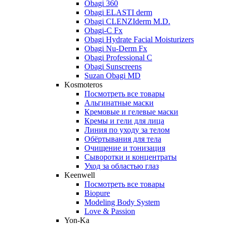
Obagi 360
Obagi ELASTI derm
Obagi CLENZIderm M.D.
Obagi-C Fx
Obagi Hydrate Facial Moisturizers
Obagi Nu-Derm Fx
Obagi Professional C
Obagi Sunscreens
Suzan Obagi MD
Kosmoteros
Посмотреть все товары
Альгинатные маски
Кремовые и гелевые маски
Кремы и гели для лица
Линия по уходу за телом
Обёртывания для тела
Очищение и тонизация
Сыворотки и концентраты
Уход за областью глаз
Keenwell
Посмотреть все товары
Biopure
Modeling Body System
Love & Passion
Yon-Ka