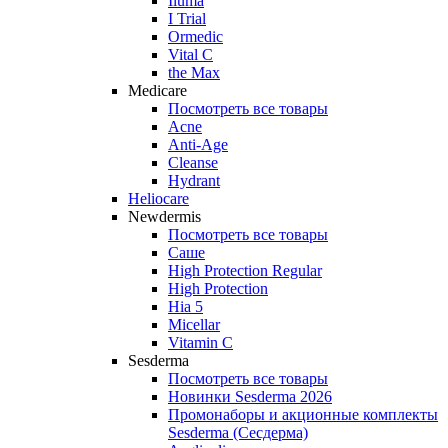
Iluma
I Trial
Ormedic
Vital C
the Max
Medicare
Посмотреть все товары
Acne
Anti‑Age
Cleanse
Hydrant
Heliocare
Newdermis
Посмотреть все товары
Саше
High Protection Regular
High Protection
Hia 5
Micellar
Vitamin C
Sesderma
Посмотреть все товары
Новинки Sesderma 2026
Промонаборы и акционные комплекты
Sesderma (Сесдерма)