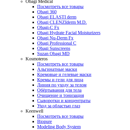
Obagi Medical
Посмотреть все товары
Obagi 360
Obagi ELASTI derm
Obagi CLENZIderm M.D.
Obagi-C Fx
Obagi Hydrate Facial Moisturizers
Obagi Nu-Derm Fx
Obagi Professional C
Obagi Sunscreens
Suzan Obagi MD
Kosmoteros
Посмотреть все товары
Альгинатные маски
Кремовые и гелевые маски
Кремы и гели для лица
Линия по уходу за телом
Обёртывания для тела
Очищение и тонизация
Сыворотки и концентраты
Уход за областью глаз
Keenwell
Посмотреть все товары
Biopure
Modeling Body System