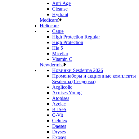
Anti‑Age
Cleanse
Hydrant
Medicare
Heliocare
Саше
High Protection Regular
High Protection
Hia 5
Micellar
Vitamin C
Newdermis
Новинки Sesderma 2026
Промонаборы и акционные комплекты
Sesderma (Сесдерма)
Acglicolic
Acnises Young
Atopises
Azelac
BTSeS
C‑Vit
Celulex
Daeses
Dryses
Exoses