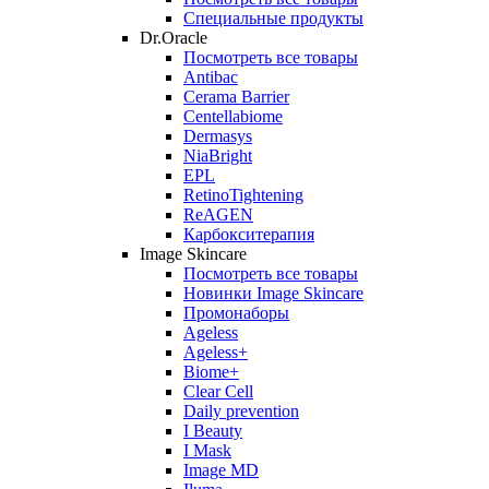
Специальные продукты
Dr.Oracle
Посмотреть все товары
Antibac
Cerama Barrier
Centellabiome
Dermasys
NiaBright
EPL
RetinoTightening
ReAGEN
Карбокситерапия
Image Skincare
Посмотреть все товары
Новинки Image Skincare
Промонаборы
Ageless
Ageless+
Biome+
Clear Cell
Daily prevention
I Beauty
I Mask
Image MD