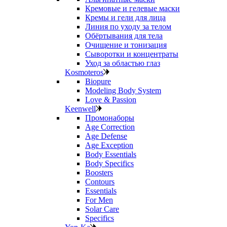
Кремовые и гелевые маски
Кремы и гели для лица
Линия по уходу за телом
Обёртывания для тела
Очищение и тонизация
Сыворотки и концентраты
Уход за областью глаз
Kosmoteros
Biopure
Modeling Body System
Love & Passion
Keenwell
Промонаборы
Age Correction
Age Defense
Age Exception
Body Essentials
Body Specifics
Boosters
Contours
Essentials
For Men
Solar Care
Specifics