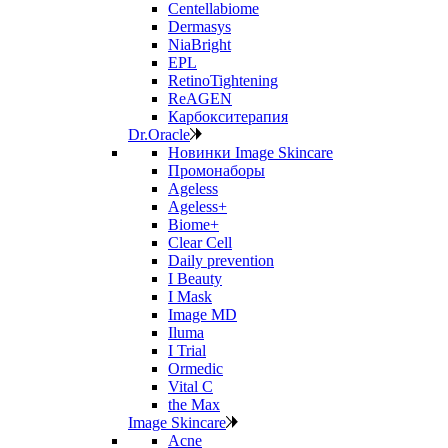
Centellabiome
Dermasys
NiaBright
EPL
RetinoTightening
ReAGEN
Карбокситерапия
Dr.Oracle
Новинки Image Skincare
Промонаборы
Ageless
Ageless+
Biome+
Clear Cell
Daily prevention
I Beauty
I Mask
Image MD
Iluma
I Trial
Ormedic
Vital C
the Max
Image Skincare
Acne