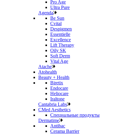
Pro Age
Ultra Pure
Agenda
Be Sun
Cvital
Despigmen
Essentielle
Excellence
Lift Therapy
Oily SK
Soft Derm
Vital Age
Atache
Atohealth
Beauty + Health
Biretix
Endocare
Heliocare
Iraltone
Cantabria Labs
CMed Aesthetics
Специальные продукты
Dermatime
Antibac
Cerama Barrier