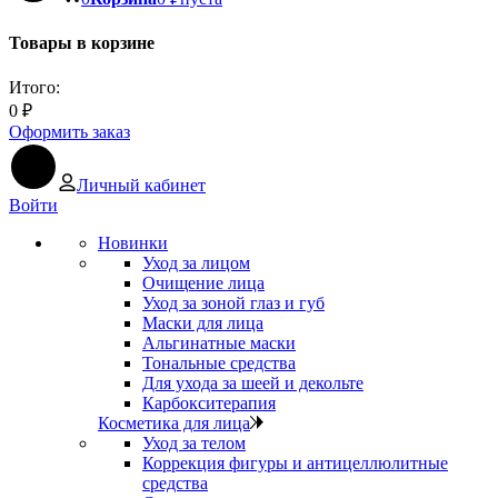
Товары в корзине
Итого:
0
₽
Оформить заказ
Личный кабинет
Войти
Новинки
Уход за лицом
Очищение лица
Уход за зоной глаз и губ
Маски для лица
Альгинатные маски
Тональные средства
Для ухода за шеей и декольте
Карбокситерапия
Косметика для лица
Уход за телом
Коррекция фигуры и антицеллюлитные
средства