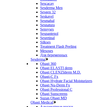
Sescacay
Sesderma Men
Sesgen 32
Seskavel
Sesmahal
Sesnatura
Sensyses
Sespantenol
Sesretinal
Silkses
Treatment Flash Peeling
Mesoses
Для беременных
Sesderma
Obagi 360
Obagi ELASTI derm
Obagi CLENZIderm M.D.
Obagi-C Fx
Obagi Hydrate Facial Moisturizers
Obagi Nu-Derm Fx
Obagi Professional C
Obagi Sunscreens
Suzan Obagi MD
Obagi Medical
Альгинатные маски