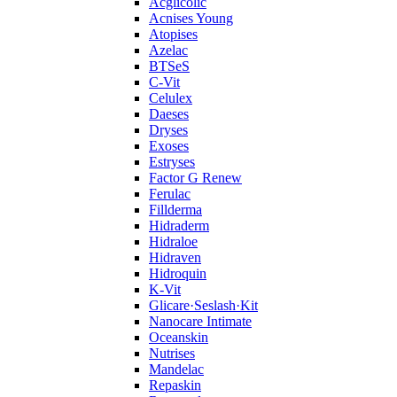
Acglicolic
Acnises Young
Atopises
Azelac
BTSeS
C‑Vit
Celulex
Daeses
Dryses
Exoses
Estryses
Factor G Renew
Ferulac
Fillderma
Hidraderm
Hidraloe
Hidraven
Hidroquin
K-Vit
Glicare·Seslash·Kit
Nanocare Intimate
Oceanskin
Nutrises
Mandelac
Repaskin