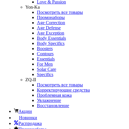
Love & Passion
Yon-Ka
Посмотреть все товары
Промонаборы
Age Correction
Age Defense
Age Exception
Body Essentials
Body Specifics
Boosters
Contours
Essentials
For Men
Solar Care
Specifics
ZQ-II
Посмотреть все товары
Корректирующие средства
Проблемная кожа
Увлажнение
Восстановление
Акции
Новинки
Распродажа