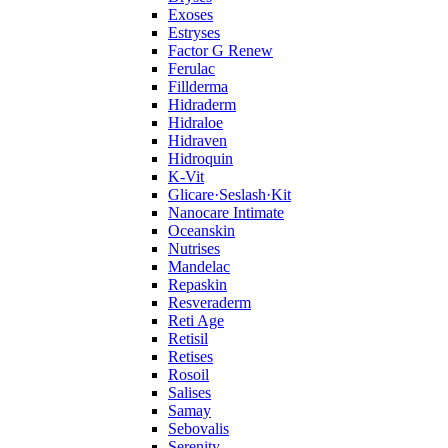
Exoses
Estryses
Factor G Renew
Ferulac
Fillderma
Hidraderm
Hidraloe
Hidraven
Hidroquin
K-Vit
Glicare·Seslash·Kit
Nanocare Intimate
Oceanskin
Nutrises
Mandelac
Repaskin
Resveraderm
Reti Age
Retisil
Retises
Rosoil
Salises
Samay
Sebovalis
Serenity