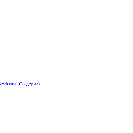
esderma (Сесдерма)