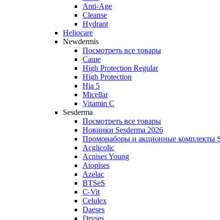
Anti‑Age
Cleanse
Hydrant
Heliocare
Newdermis
Посмотреть все товары
Саше
High Protection Regular
High Protection
Hia 5
Micellar
Vitamin C
Sesderma
Посмотреть все товары
Новинки Sesderma 2026
Промонаборы и акционные комплекты S
Acglicolic
Acnises Young
Atopises
Azelac
BTSeS
C‑Vit
Celulex
Daeses
Dryses