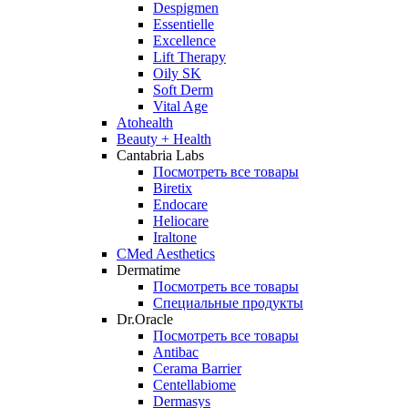
Despigmen
Essentielle
Excellence
Lift Therapy
Oily SK
Soft Derm
Vital Age
Atohealth
Beauty + Health
Cantabria Labs
Посмотреть все товары
Biretix
Endocare
Heliocare
Iraltone
CMed Aesthetics
Dermatime
Посмотреть все товары
Специальные продукты
Dr.Oracle
Посмотреть все товары
Antibac
Cerama Barrier
Centellabiome
Dermasys