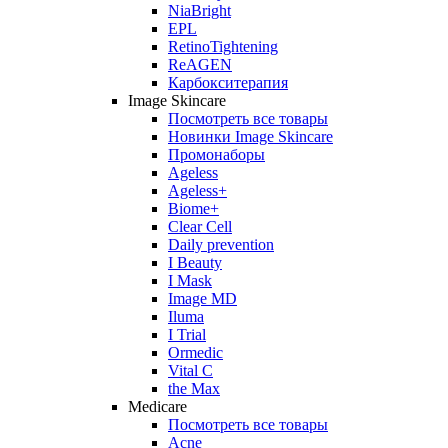
NiaBright
EPL
RetinoTightening
ReAGEN
Карбокситерапия
Image Skincare
Посмотреть все товары
Новинки Image Skincare
Промонаборы
Ageless
Ageless+
Biome+
Clear Cell
Daily prevention
I Beauty
I Mask
Image MD
Iluma
I Trial
Ormedic
Vital C
the Max
Medicare
Посмотреть все товары
Acne