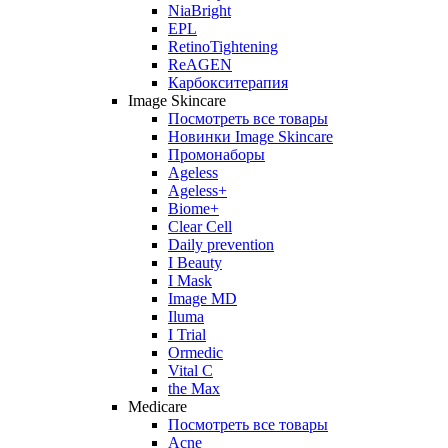
NiaBright
EPL
RetinoTightening
ReAGEN
Карбокситерапия
Image Skincare
Посмотреть все товары
Новинки Image Skincare
Промонаборы
Ageless
Ageless+
Biome+
Clear Cell
Daily prevention
I Beauty
I Mask
Image MD
Iluma
I Trial
Ormedic
Vital C
the Max
Medicare
Посмотреть все товары
Acne