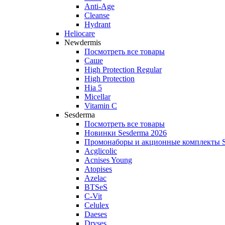
Anti‑Age
Cleanse
Hydrant
Heliocare
Newdermis
Посмотреть все товары
Саше
High Protection Regular
High Protection
Hia 5
Micellar
Vitamin C
Sesderma
Посмотреть все товары
Новинки Sesderma 2026
Промонаборы и акционные комплекты S
Acglicolic
Acnises Young
Atopises
Azelac
BTSeS
C‑Vit
Celulex
Daeses
Dryses