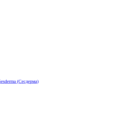
esderma (Сесдерма)