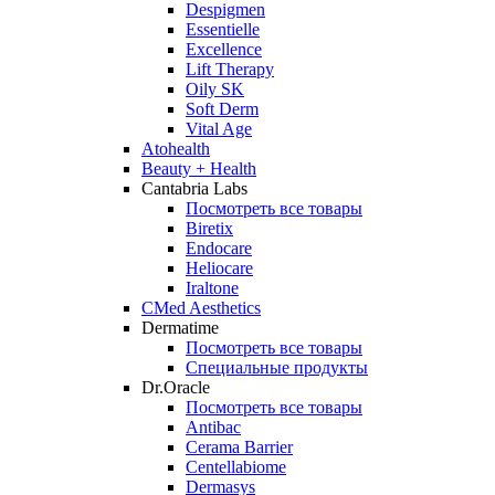
Despigmen
Essentielle
Excellence
Lift Therapy
Oily SK
Soft Derm
Vital Age
Atohealth
Beauty + Health
Cantabria Labs
Посмотреть все товары
Biretix
Endocare
Heliocare
Iraltone
CMed Aesthetics
Dermatime
Посмотреть все товары
Специальные продукты
Dr.Oracle
Посмотреть все товары
Antibac
Cerama Barrier
Centellabiome
Dermasys