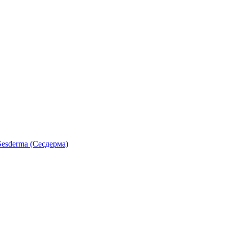
esderma (Сесдерма)