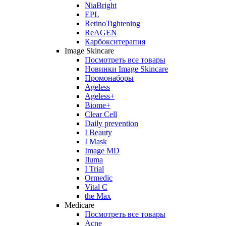
NiaBright
EPL
RetinoTightening
ReAGEN
Карбокситерапия
Image Skincare
Посмотреть все товары
Новинки Image Skincare
Промонаборы
Ageless
Ageless+
Biome+
Clear Cell
Daily prevention
I Beauty
I Mask
Image MD
Iluma
I Trial
Ormedic
Vital C
the Max
Medicare
Посмотреть все товары
Acne