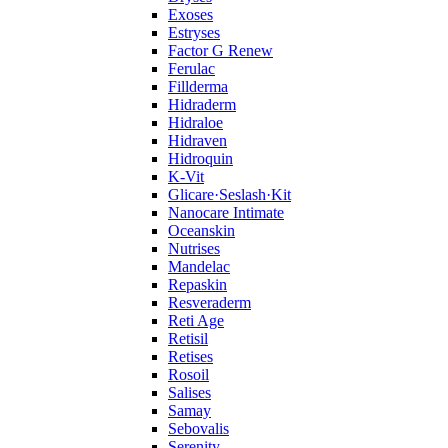
Exoses
Estryses
Factor G Renew
Ferulac
Fillderma
Hidraderm
Hidraloe
Hidraven
Hidroquin
K-Vit
Glicare·Seslash·Kit
Nanocare Intimate
Oceanskin
Nutrises
Mandelac
Repaskin
Resveraderm
Reti Age
Retisil
Retises
Rosoil
Salises
Samay
Sebovalis
Serenity