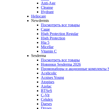
Anti‑Age
Cleanse
Hydrant
Heliocare
Newdermis
Посмотреть все товары
Саше
High Protection Regular
High Protection
Hia 5
Micellar
Vitamin C
Sesderma
Посмотреть все товары
Новинки Sesderma 2026
Промонаборы и акционные комплекты S
Acglicolic
Acnises Young
Atopises
Azelac
BTSeS
C‑Vit
Celulex
Daeses
Dryses