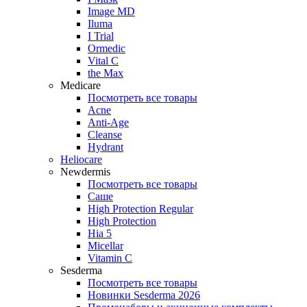
Image MD
Iluma
I Trial
Ormedic
Vital C
the Max
Medicare
Посмотреть все товары
Acne
Anti‑Age
Cleanse
Hydrant
Heliocare
Newdermis
Посмотреть все товары
Саше
High Protection Regular
High Protection
Hia 5
Micellar
Vitamin C
Sesderma
Посмотреть все товары
Новинки Sesderma 2026