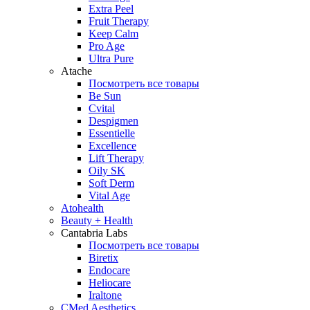
Extra Peel
Fruit Therapy
Keep Calm
Pro Age
Ultra Pure
Atache
Посмотреть все товары
Be Sun
Cvital
Despigmen
Essentielle
Excellence
Lift Therapy
Oily SK
Soft Derm
Vital Age
Atohealth
Beauty + Health
Cantabria Labs
Посмотреть все товары
Biretix
Endocare
Heliocare
Iraltone
CMed Aesthetics