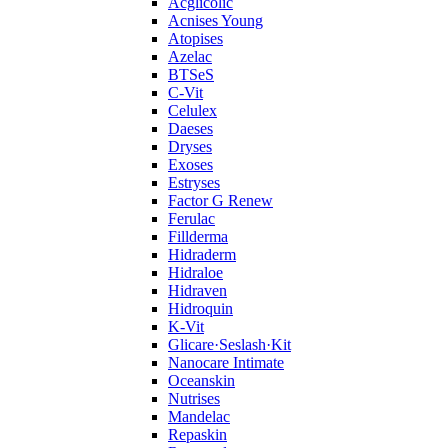
Acglicolic
Acnises Young
Atopises
Azelac
BTSeS
C‑Vit
Celulex
Daeses
Dryses
Exoses
Estryses
Factor G Renew
Ferulac
Fillderma
Hidraderm
Hidraloe
Hidraven
Hidroquin
K-Vit
Glicare·Seslash·Kit
Nanocare Intimate
Oceanskin
Nutrises
Mandelac
Repaskin