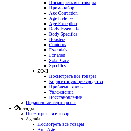
Посмотреть все товары
Промонаборы
Age Correction
Age Defense
Age Exception
Body Essentials
Body Specifics
Boosters
Contours
Essentials
For Men
Solar Care
Specifics
ZQ-II
Посмотреть все товары
Корректирующие средства
Проблемная кожа
Увлажнение
Восстановление
Подарочный сертификат
Бренды
Посмотреть все товары
Agenda
Посмотреть все товары
Anti‑Age