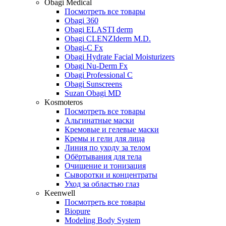
Obagi Medical
Посмотреть все товары
Obagi 360
Obagi ELASTI derm
Obagi CLENZIderm M.D.
Obagi-C Fx
Obagi Hydrate Facial Moisturizers
Obagi Nu-Derm Fx
Obagi Professional C
Obagi Sunscreens
Suzan Obagi MD
Kosmoteros
Посмотреть все товары
Альгинатные маски
Кремовые и гелевые маски
Кремы и гели для лица
Линия по уходу за телом
Обёртывания для тела
Очищение и тонизация
Сыворотки и концентраты
Уход за областью глаз
Keenwell
Посмотреть все товары
Biopure
Modeling Body System