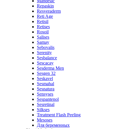
Mandelac
Repaskin
Resveraderm
Reti Age
Retisil
Retises
Rosoil
Salises
Samay
Sebovalis
Serenity
Sesbalance
Sescacay
Sesderma Men
Sesgen 32
Seskavel
Sesmahal
Sesnatura
Sensyses
Sespantenol
Sesretinal
Silkses
Treatment Flash Peeling
Mesoses
Для беременных