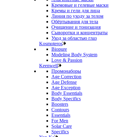
Кремовые и гелевые маски
Кремы и гели для лица
Линия по уходу за телом
Обёртывания для тела
Очищение и тонизация
Сыворотки и концентраты
Уход за областью глаз
Kosmoteros
Biopure
Modeling Body System
Love & Passion
Keenwell
Промонаборы
Age Correction
Age Defense
Age Exception
Body Essentials
Body Specifics
Boosters
Contours
Essentials
For Men
Solar Care
Specifics