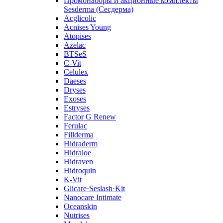
Промонаборы и акционные комплекты
Sesderma (Сесдерма)
Acglicolic
Acnises Young
Atopises
Azelac
BTSeS
C‑Vit
Celulex
Daeses
Dryses
Exoses
Estryses
Factor G Renew
Ferulac
Fillderma
Hidraderm
Hidraloe
Hidraven
Hidroquin
K-Vit
Glicare·Seslash·Kit
Nanocare Intimate
Oceanskin
Nutrises