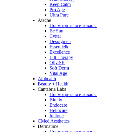
Keep Calm
Pro Age
Ultra Pure
Atache
Посмотреть все товары
Be Sun
Cvital
Despigmen
Essentielle
Excellence
Lift Therapy
Oily SK
Soft Derm
Vital Age
Atohealth
Beauty + Health
Cantabria Labs
Посмотреть все товары
Biretix
Endocare
Heliocare
Iraltone
CMed Aesthetics
Dermatime
Посмотреть все товары