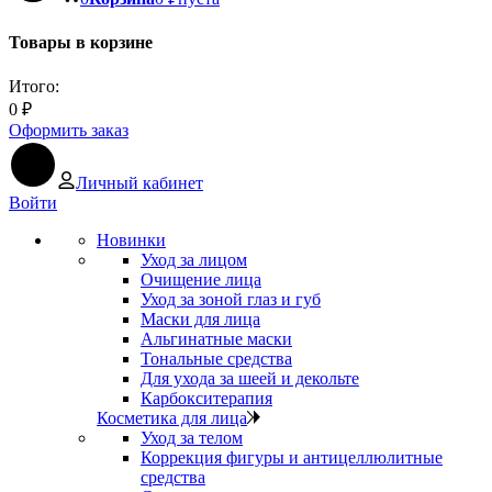
Товары в корзине
Итого:
0
₽
Оформить заказ
Личный кабинет
Войти
Новинки
Уход за лицом
Очищение лица
Уход за зоной глаз и губ
Маски для лица
Альгинатные маски
Тональные средства
Для ухода за шеей и декольте
Карбокситерапия
Косметика для лица
Уход за телом
Коррекция фигуры и антицеллюлитные
средства