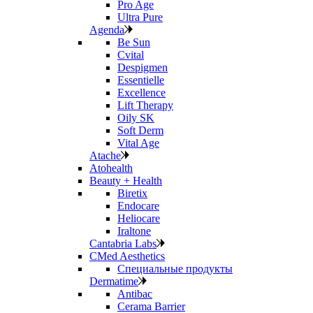
Pro Age
Ultra Pure
Agenda
Be Sun
Cvital
Despigmen
Essentielle
Excellence
Lift Therapy
Oily SK
Soft Derm
Vital Age
Atache
Atohealth
Beauty + Health
Biretix
Endocare
Heliocare
Iraltone
Cantabria Labs
CMed Aesthetics
Специальные продукты
Dermatime
Antibac
Cerama Barrier