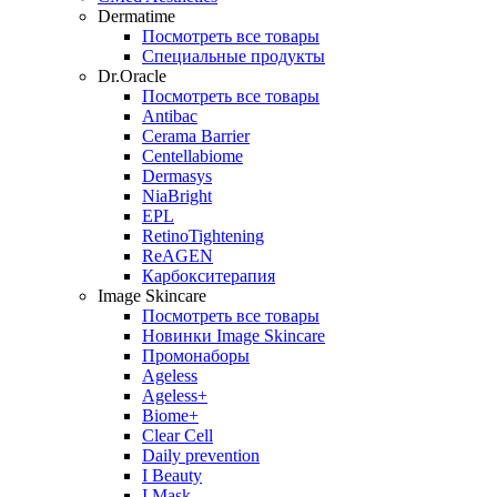
Dermatime
Посмотреть все товары
Специальные продукты
Dr.Oracle
Посмотреть все товары
Antibac
Cerama Barrier
Centellabiome
Dermasys
NiaBright
EPL
RetinoTightening
ReAGEN
Карбокситерапия
Image Skincare
Посмотреть все товары
Новинки Image Skincare
Промонаборы
Ageless
Ageless+
Biome+
Clear Cell
Daily prevention
I Beauty
I Mask