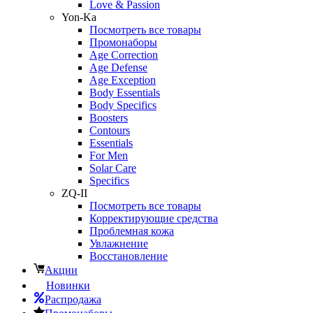
Love & Passion
Yon-Ka
Посмотреть все товары
Промонаборы
Age Correction
Age Defense
Age Exception
Body Essentials
Body Specifics
Boosters
Contours
Essentials
For Men
Solar Care
Specifics
ZQ-II
Посмотреть все товары
Корректирующие средства
Проблемная кожа
Увлажнение
Восстановление
Акции
Новинки
Распродажа