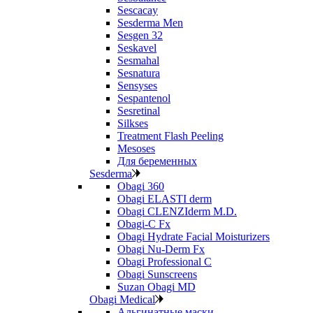
Sescacay
Sesderma Men
Sesgen 32
Seskavel
Sesmahal
Sesnatura
Sensyses
Sespantenol
Sesretinal
Silkses
Treatment Flash Peeling
Mesoses
Для беременных
Sesderma
Obagi 360
Obagi ELASTI derm
Obagi CLENZIderm M.D.
Obagi-C Fx
Obagi Hydrate Facial Moisturizers
Obagi Nu-Derm Fx
Obagi Professional C
Obagi Sunscreens
Suzan Obagi MD
Obagi Medical
Альгинатные маски