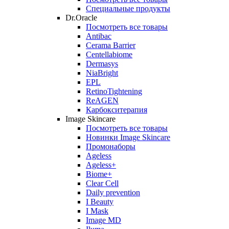
Специальные продукты
Dr.Oracle
Посмотреть все товары
Antibac
Cerama Barrier
Centellabiome
Dermasys
NiaBright
EPL
RetinoTightening
ReAGEN
Карбокситерапия
Image Skincare
Посмотреть все товары
Новинки Image Skincare
Промонаборы
Ageless
Ageless+
Biome+
Clear Cell
Daily prevention
I Beauty
I Mask
Image MD