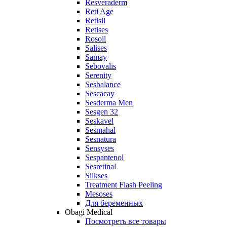
Resveraderm
Reti Age
Retisil
Retises
Rosoil
Salises
Samay
Sebovalis
Serenity
Sesbalance
Sescacay
Sesderma Men
Sesgen 32
Seskavel
Sesmahal
Sesnatura
Sensyses
Sespantenol
Sesretinal
Silkses
Treatment Flash Peeling
Mesoses
Для беременных
Obagi Medical
Посмотреть все товары