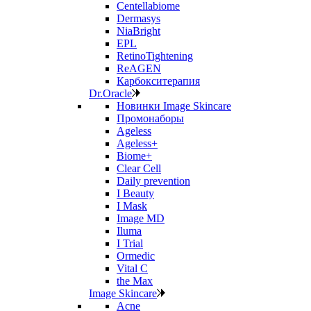
Centellabiome
Dermasys
NiaBright
EPL
RetinoTightening
ReAGEN
Карбокситерапия
Dr.Oracle
Новинки Image Skincare
Промонаборы
Ageless
Ageless+
Biome+
Clear Cell
Daily prevention
I Beauty
I Mask
Image MD
Iluma
I Trial
Ormedic
Vital C
the Max
Image Skincare
Acne