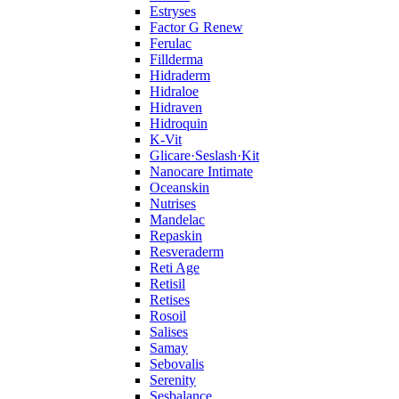
Estryses
Factor G Renew
Ferulac
Fillderma
Hidraderm
Hidraloe
Hidraven
Hidroquin
K-Vit
Glicare·Seslash·Kit
Nanocare Intimate
Oceanskin
Nutrises
Mandelac
Repaskin
Resveraderm
Reti Age
Retisil
Retises
Rosoil
Salises
Samay
Sebovalis
Serenity
Sesbalance