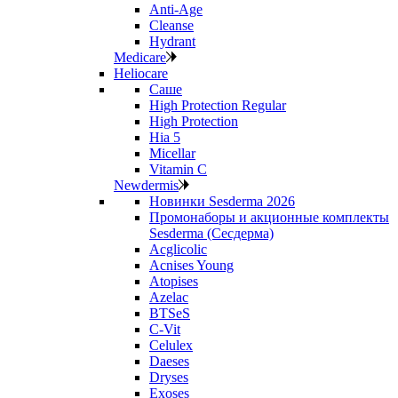
Anti‑Age
Cleanse
Hydrant
Medicare
Heliocare
Саше
High Protection Regular
High Protection
Hia 5
Micellar
Vitamin C
Newdermis
Новинки Sesderma 2026
Промонаборы и акционные комплекты
Sesderma (Сесдерма)
Acglicolic
Acnises Young
Atopises
Azelac
BTSeS
C‑Vit
Celulex
Daeses
Dryses
Exoses