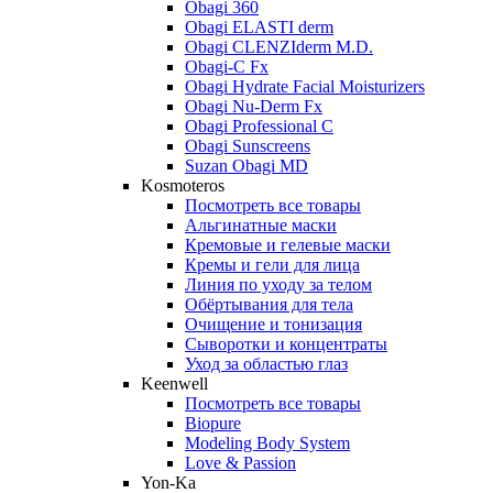
Obagi 360
Obagi ELASTI derm
Obagi CLENZIderm M.D.
Obagi-C Fx
Obagi Hydrate Facial Moisturizers
Obagi Nu-Derm Fx
Obagi Professional C
Obagi Sunscreens
Suzan Obagi MD
Kosmoteros
Посмотреть все товары
Альгинатные маски
Кремовые и гелевые маски
Кремы и гели для лица
Линия по уходу за телом
Обёртывания для тела
Очищение и тонизация
Сыворотки и концентраты
Уход за областью глаз
Keenwell
Посмотреть все товары
Biopure
Modeling Body System
Love & Passion
Yon-Ka