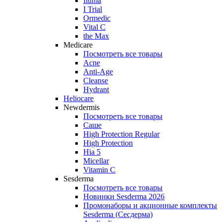
Iluma
I Trial
Ormedic
Vital C
the Max
Medicare
Посмотреть все товары
Acne
Anti‑Age
Cleanse
Hydrant
Heliocare
Newdermis
Посмотреть все товары
Саше
High Protection Regular
High Protection
Hia 5
Micellar
Vitamin C
Sesderma
Посмотреть все товары
Новинки Sesderma 2026
Промонаборы и акционные комплекты
Sesderma (Сесдерма)