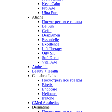
Keep Calm
Pro Age
Ultra Pure
Atache
Посмотреть все товары
Be Sun
Cvital
Despigmen
Essentielle
Excellence
Lift Therapy
Oily SK
Soft Derm
Vital Age
Atohealth
Beauty + Health
Cantabria Labs
Посмотреть все товары
Biretix
Endocare
Heliocare
Iraltone
CMed Aesthetics
Dermatime
Посмотреть все товары