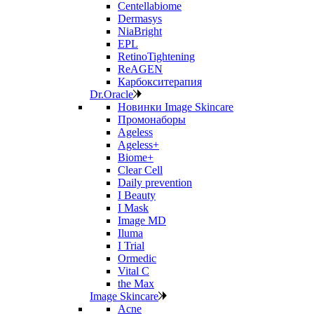
Centellabiome
Dermasys
NiaBright
EPL
RetinoTightening
ReAGEN
Карбокситерапия
Dr.Oracle
Новинки Image Skincare
Промонаборы
Ageless
Ageless+
Biome+
Clear Cell
Daily prevention
I Beauty
I Mask
Image MD
Iluma
I Trial
Ormedic
Vital C
the Max
Image Skincare
Acne