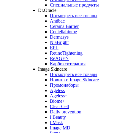
Специальные продукты
Dr.Oracle
Посмотреть все товары
Antibac
Cerama Barrier
Centellabiome
Dermasys
NiaBright
EPL
RetinoTightening
ReAGEN
Карбокситерапия
Image Skincare
Посмотреть все товары
Новинки Image Skincare
Промонаборы
Ageless
Ageless+
Biome+
Clear Cell
Daily prevention
I Beauty
I Mask
Image MD