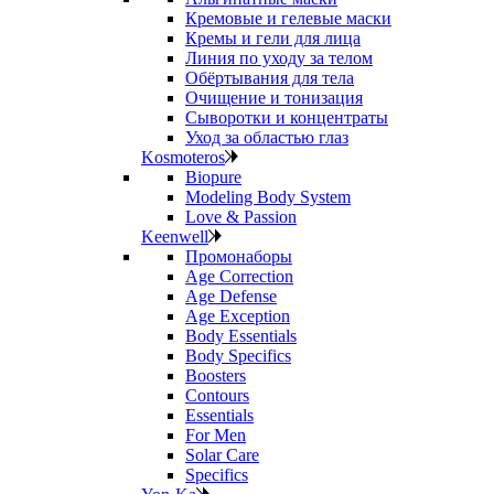
Кремовые и гелевые маски
Кремы и гели для лица
Линия по уходу за телом
Обёртывания для тела
Очищение и тонизация
Сыворотки и концентраты
Уход за областью глаз
Kosmoteros
Biopure
Modeling Body System
Love & Passion
Keenwell
Промонаборы
Age Correction
Age Defense
Age Exception
Body Essentials
Body Specifics
Boosters
Contours
Essentials
For Men
Solar Care
Specifics