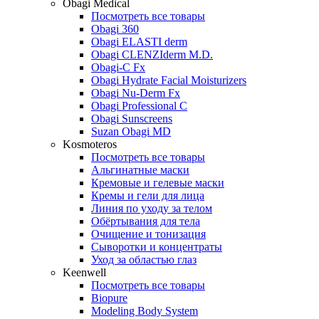
Obagi Medical
Посмотреть все товары
Obagi 360
Obagi ELASTI derm
Obagi CLENZIderm M.D.
Obagi-C Fx
Obagi Hydrate Facial Moisturizers
Obagi Nu-Derm Fx
Obagi Professional C
Obagi Sunscreens
Suzan Obagi MD
Kosmoteros
Посмотреть все товары
Альгинатные маски
Кремовые и гелевые маски
Кремы и гели для лица
Линия по уходу за телом
Обёртывания для тела
Очищение и тонизация
Сыворотки и концентраты
Уход за областью глаз
Keenwell
Посмотреть все товары
Biopure
Modeling Body System