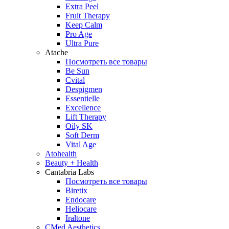
Extra Peel
Fruit Therapy
Keep Calm
Pro Age
Ultra Pure
Atache
Посмотреть все товары
Be Sun
Cvital
Despigmen
Essentielle
Excellence
Lift Therapy
Oily SK
Soft Derm
Vital Age
Atohealth
Beauty + Health
Cantabria Labs
Посмотреть все товары
Biretix
Endocare
Heliocare
Iraltone
CMed Aesthetics