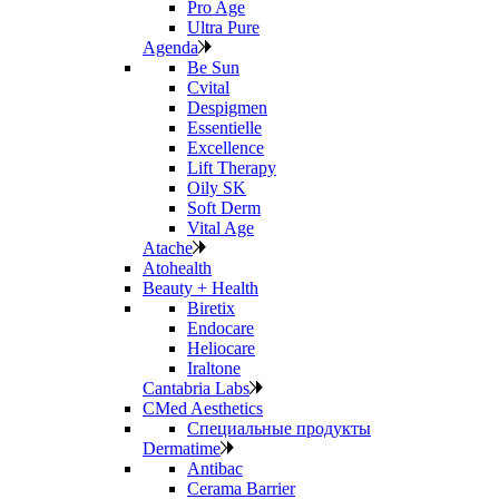
Pro Age
Ultra Pure
Agenda
Be Sun
Cvital
Despigmen
Essentielle
Excellence
Lift Therapy
Oily SK
Soft Derm
Vital Age
Atache
Atohealth
Beauty + Health
Biretix
Endocare
Heliocare
Iraltone
Cantabria Labs
CMed Aesthetics
Специальные продукты
Dermatime
Antibac
Cerama Barrier