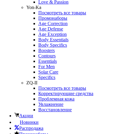
Love & Passion
Yon-Ka
Посмотреть все товары
Промонаборы
Age Correction
Age Defense
Age Exception
Body Essentials
Body Specifics
Boosters
Contours
Essentials
For Men
Solar Care
Specifics
ZQ-II
Посмотреть все товары
Корректирующие средства
Проблемная кожа
Увлажнение
Восстановление
Акции
Новинки
Распродажа