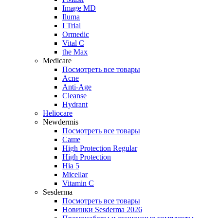
Image MD
Iluma
I Trial
Ormedic
Vital C
the Max
Medicare
Посмотреть все товары
Acne
Anti‑Age
Cleanse
Hydrant
Heliocare
Newdermis
Посмотреть все товары
Саше
High Protection Regular
High Protection
Hia 5
Micellar
Vitamin C
Sesderma
Посмотреть все товары
Новинки Sesderma 2026