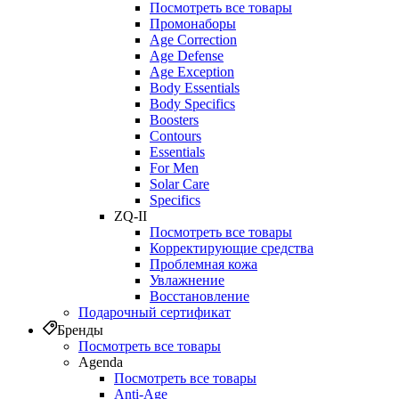
Посмотреть все товары
Промонаборы
Age Correction
Age Defense
Age Exception
Body Essentials
Body Specifics
Boosters
Contours
Essentials
For Men
Solar Care
Specifics
ZQ-II
Посмотреть все товары
Корректирующие средства
Проблемная кожа
Увлажнение
Восстановление
Подарочный сертификат
Бренды
Посмотреть все товары
Agenda
Посмотреть все товары
Anti‑Age