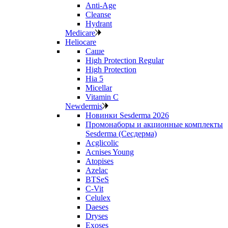
Anti‑Age
Cleanse
Hydrant
Medicare
Heliocare
Саше
High Protection Regular
High Protection
Hia 5
Micellar
Vitamin C
Newdermis
Новинки Sesderma 2026
Промонаборы и акционные комплекты
Sesderma (Сесдерма)
Acglicolic
Acnises Young
Atopises
Azelac
BTSeS
C‑Vit
Celulex
Daeses
Dryses
Exoses