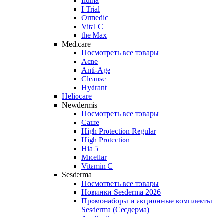
Iluma
I Trial
Ormedic
Vital C
the Max
Medicare
Посмотреть все товары
Acne
Anti‑Age
Cleanse
Hydrant
Heliocare
Newdermis
Посмотреть все товары
Саше
High Protection Regular
High Protection
Hia 5
Micellar
Vitamin C
Sesderma
Посмотреть все товары
Новинки Sesderma 2026
Промонаборы и акционные комплекты
Sesderma (Сесдерма)