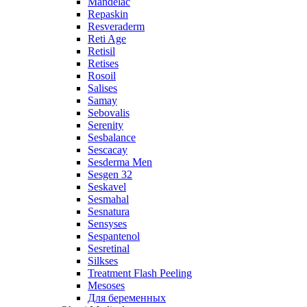
Mandelac
Repaskin
Resveraderm
Reti Age
Retisil
Retises
Rosoil
Salises
Samay
Sebovalis
Serenity
Sesbalance
Sescacay
Sesderma Men
Sesgen 32
Seskavel
Sesmahal
Sesnatura
Sensyses
Sespantenol
Sesretinal
Silkses
Treatment Flash Peeling
Mesoses
Для беременных