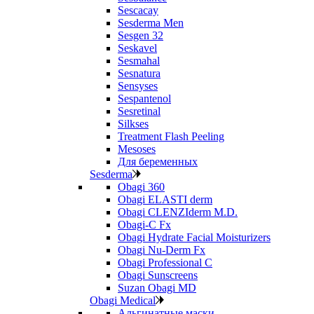
Sescacay
Sesderma Men
Sesgen 32
Seskavel
Sesmahal
Sesnatura
Sensyses
Sespantenol
Sesretinal
Silkses
Treatment Flash Peeling
Mesoses
Для беременных
Sesderma
Obagi 360
Obagi ELASTI derm
Obagi CLENZIderm M.D.
Obagi-C Fx
Obagi Hydrate Facial Moisturizers
Obagi Nu-Derm Fx
Obagi Professional C
Obagi Sunscreens
Suzan Obagi MD
Obagi Medical
Альгинатные маски