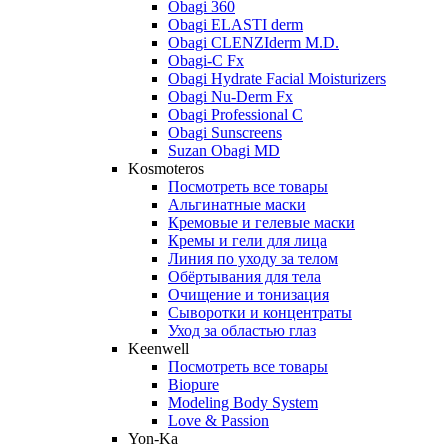
Obagi 360
Obagi ELASTI derm
Obagi CLENZIderm M.D.
Obagi-C Fx
Obagi Hydrate Facial Moisturizers
Obagi Nu-Derm Fx
Obagi Professional C
Obagi Sunscreens
Suzan Obagi MD
Kosmoteros
Посмотреть все товары
Альгинатные маски
Кремовые и гелевые маски
Кремы и гели для лица
Линия по уходу за телом
Обёртывания для тела
Очищение и тонизация
Сыворотки и концентраты
Уход за областью глаз
Keenwell
Посмотреть все товары
Biopure
Modeling Body System
Love & Passion
Yon-Ka