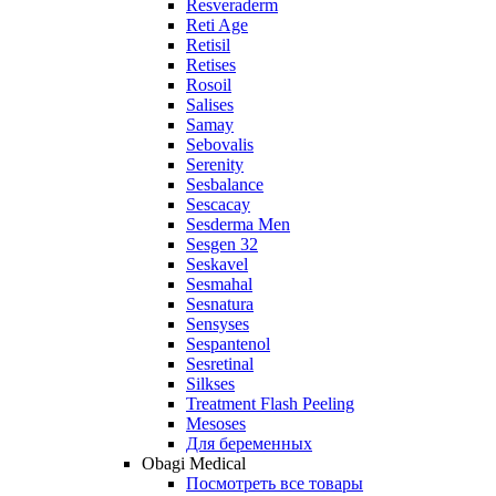
Resveraderm
Reti Age
Retisil
Retises
Rosoil
Salises
Samay
Sebovalis
Serenity
Sesbalance
Sescacay
Sesderma Men
Sesgen 32
Seskavel
Sesmahal
Sesnatura
Sensyses
Sespantenol
Sesretinal
Silkses
Treatment Flash Peeling
Mesoses
Для беременных
Obagi Medical
Посмотреть все товары