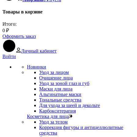
Товары в корзине
Итого:
0
₽
Оформить заказ
Личный кабинет
Войти
Новинки
Уход за лицом
Очищение лица
Уход за зоной глаз и губ
Маски для лица
Альгинатные маски
Тональные средства
Для ухода за шеей и декольте
Карбокситерапия
Косметика для лица
Уход за телом
Коррекция фигуры и антицеллюлитные
средства