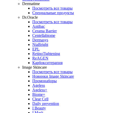
Dermatime
Посмотреть все товары
Специальные продукты
Dr.Oracle
Посмотреть все товары
Antibac
Cerama Barrier
Centellabiome
Dermasys
NiaBright
EPL
RetinoTightening
ReAGEN
Карбокситерапия
Image Skincare
Посмотреть все товары
Новинки Image Skincare
Промонаборы
Ageless
Ageless+
Biome+
Clear Cell
Daily prevention
I Beauty
I Mask