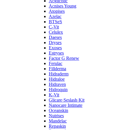
Acglicolic
Acnises Young
Atopises
Azelac
BTSeS
C‑Vit
Celulex
Daeses
Dryses
Exoses
Estryses
Factor G Renew
Ferulac
Fillderma
Hidraderm
Hidraloe
Hidraven
Hidroquin
K-Vit
Glicare·Seslash·Kit
Nanocare Intimate
Oceanskin
Nutrises
Mandelac
Repaskin