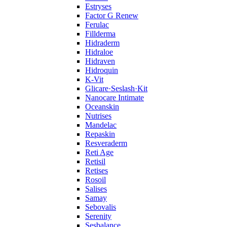
Estryses
Factor G Renew
Ferulac
Fillderma
Hidraderm
Hidraloe
Hidraven
Hidroquin
K-Vit
Glicare·Seslash·Kit
Nanocare Intimate
Oceanskin
Nutrises
Mandelac
Repaskin
Resveraderm
Reti Age
Retisil
Retises
Rosoil
Salises
Samay
Sebovalis
Serenity
Sesbalance