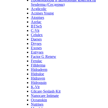
Промонаборы и акционные комплекты
Sesderma (Сесдерма)
Acglicolic
Acnises Young
Atopises
Azelac
BTSeS
C‑Vit
Celulex
Daeses
Dryses
Exoses
Estryses
Factor G Renew
Ferulac
Fillderma
Hidraderm
Hidraloe
Hidraven
Hidroquin
K-Vit
Glicare·Seslash·Kit
Nanocare Intimate
Oceanskin
Nutrises