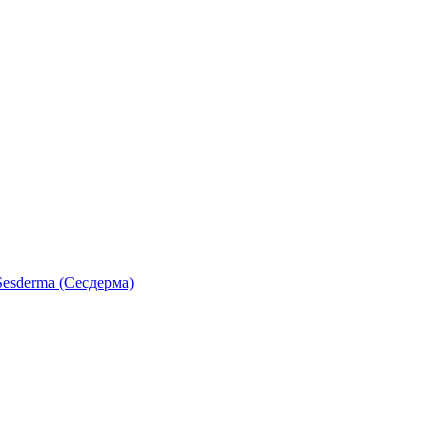
esderma (Сесдерма)