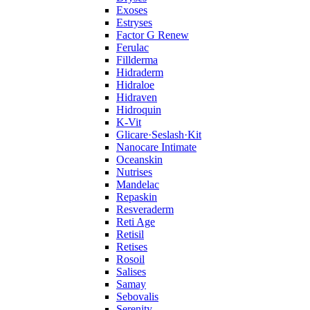
Exoses
Estryses
Factor G Renew
Ferulac
Fillderma
Hidraderm
Hidraloe
Hidraven
Hidroquin
K-Vit
Glicare·Seslash·Kit
Nanocare Intimate
Oceanskin
Nutrises
Mandelac
Repaskin
Resveraderm
Reti Age
Retisil
Retises
Rosoil
Salises
Samay
Sebovalis
Serenity