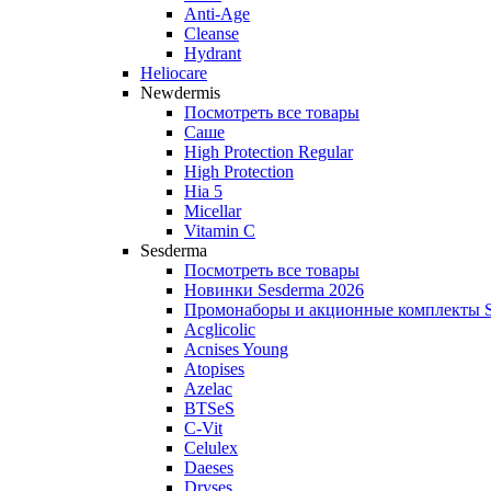
Anti‑Age
Cleanse
Hydrant
Heliocare
Newdermis
Посмотреть все товары
Саше
High Protection Regular
High Protection
Hia 5
Micellar
Vitamin C
Sesderma
Посмотреть все товары
Новинки Sesderma 2026
Промонаборы и акционные комплекты S
Acglicolic
Acnises Young
Atopises
Azelac
BTSeS
C‑Vit
Celulex
Daeses
Dryses