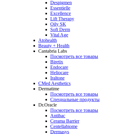
Despigmen
Essentielle
Excellence
Lift Therapy
Oily SK
Soft Derm
Vital Age
Atohealth
Beauty + Health
Cantabria Labs
Посмотреть все товары
Biretix
Endocare
Heliocare
Iraltone
CMed Aesthetics
Dermatime
Посмотреть все товары
Специальные продукты
Dr.Oracle
Посмотреть все товары
Antibac
Cerama Barrier
Centellabiome
Dermasys