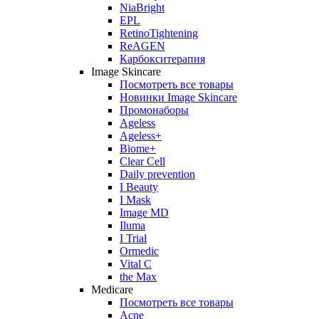
NiaBright
EPL
RetinoTightening
ReAGEN
Карбокситерапия
Image Skincare
Посмотреть все товары
Новинки Image Skincare
Промонаборы
Ageless
Ageless+
Biome+
Clear Cell
Daily prevention
I Beauty
I Mask
Image MD
Iluma
I Trial
Ormedic
Vital C
the Max
Medicare
Посмотреть все товары
Acne