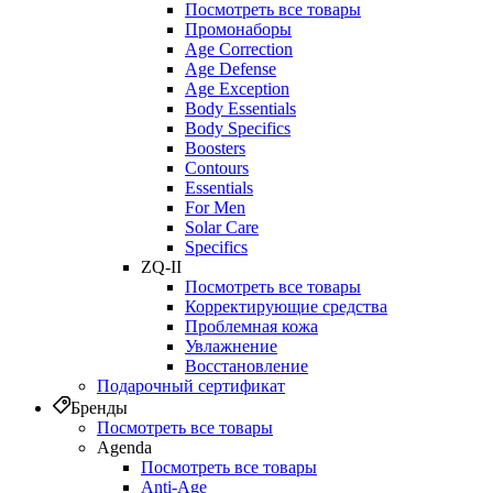
Посмотреть все товары
Промонаборы
Age Correction
Age Defense
Age Exception
Body Essentials
Body Specifics
Boosters
Contours
Essentials
For Men
Solar Care
Specifics
ZQ-II
Посмотреть все товары
Корректирующие средства
Проблемная кожа
Увлажнение
Восстановление
Подарочный сертификат
Бренды
Посмотреть все товары
Agenda
Посмотреть все товары
Anti‑Age