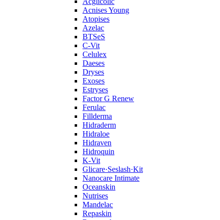
Acglicolic
Acnises Young
Atopises
Azelac
BTSeS
C‑Vit
Celulex
Daeses
Dryses
Exoses
Estryses
Factor G Renew
Ferulac
Fillderma
Hidraderm
Hidraloe
Hidraven
Hidroquin
K-Vit
Glicare·Seslash·Kit
Nanocare Intimate
Oceanskin
Nutrises
Mandelac
Repaskin