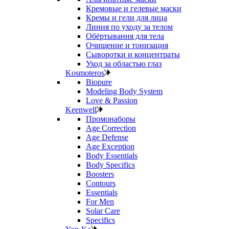
Кремовые и гелевые маски
Кремы и гели для лица
Линия по уходу за телом
Обёртывания для тела
Очищение и тонизация
Сыворотки и концентраты
Уход за областью глаз
Kosmoteros
Biopure
Modeling Body System
Love & Passion
Keenwell
Промонаборы
Age Correction
Age Defense
Age Exception
Body Essentials
Body Specifics
Boosters
Contours
Essentials
For Men
Solar Care
Specifics