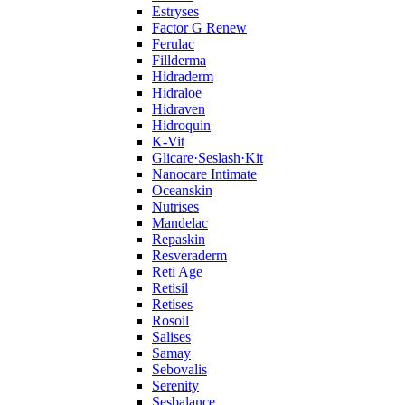
Estryses
Factor G Renew
Ferulac
Fillderma
Hidraderm
Hidraloe
Hidraven
Hidroquin
K-Vit
Glicare·Seslash·Kit
Nanocare Intimate
Oceanskin
Nutrises
Mandelac
Repaskin
Resveraderm
Reti Age
Retisil
Retises
Rosoil
Salises
Samay
Sebovalis
Serenity
Sesbalance