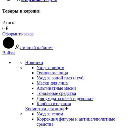
Товары в корзине
Итого:
0
₽
Оформить заказ
Личный кабинет
Войти
Новинки
Уход за лицом
Очищение лица
Уход за зоной глаз и губ
Маски для лица
Альгинатные маски
Тональные средства
Для ухода за шеей и декольте
Карбокситерапия
Косметика для лица
Уход за телом
Коррекция фигуры и антицеллюлитные
средства