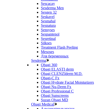
Sescacay
Sesderma Men
Sesgen 32
Seskavel
Sesmahal
Sesnatura
Sensyses
Sespantenol
Sesretinal
Silkses
Treatment Flash Peeling
Mesoses
Для беременных
Sesderma
Obagi 360
Obagi ELASTI derm
Obagi CLENZIderm M.D.
Obagi-C Fx
Obagi Hydrate Facial Moisturizers
Obagi Nu-Derm Fx
Obagi Professional C
Obagi Sunscreens
Suzan Obagi MD
Obagi Medical
Альгинатные маски