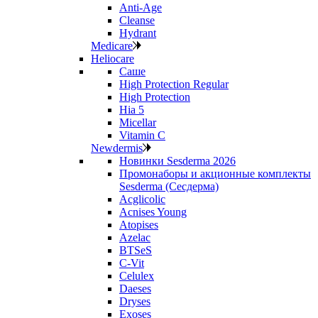
Anti‑Age
Cleanse
Hydrant
Medicare
Heliocare
Саше
High Protection Regular
High Protection
Hia 5
Micellar
Vitamin C
Newdermis
Новинки Sesderma 2026
Промонаборы и акционные комплекты
Sesderma (Сесдерма)
Acglicolic
Acnises Young
Atopises
Azelac
BTSeS
C‑Vit
Celulex
Daeses
Dryses
Exoses