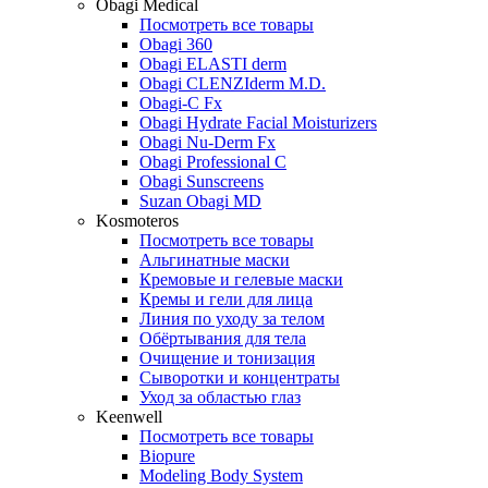
Obagi Medical
Посмотреть все товары
Obagi 360
Obagi ELASTI derm
Obagi CLENZIderm M.D.
Obagi-C Fx
Obagi Hydrate Facial Moisturizers
Obagi Nu-Derm Fx
Obagi Professional C
Obagi Sunscreens
Suzan Obagi MD
Kosmoteros
Посмотреть все товары
Альгинатные маски
Кремовые и гелевые маски
Кремы и гели для лица
Линия по уходу за телом
Обёртывания для тела
Очищение и тонизация
Сыворотки и концентраты
Уход за областью глаз
Keenwell
Посмотреть все товары
Biopure
Modeling Body System