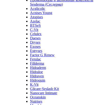
Промонаборы и акционные комплекты
Sesderma (Сесдерма)
Acglicolic
Acnises Young
Atopises
Azelac
BTSeS
C‑Vit
Celulex
Daeses
Dryses
Exoses
Estryses
Factor G Renew
Ferulac
Fillderma
Hidraderm
Hidraloe
Hidraven
Hidroquin
K-Vit
Glicare·Seslash·Kit
Nanocare Intimate
Oceanskin
Nutrises