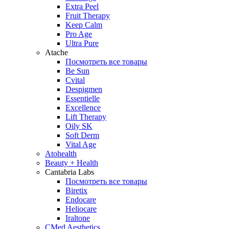
Extra Peel
Fruit Therapy
Keep Calm
Pro Age
Ultra Pure
Atache
Посмотреть все товары
Be Sun
Cvital
Despigmen
Essentielle
Excellence
Lift Therapy
Oily SK
Soft Derm
Vital Age
Atohealth
Beauty + Health
Cantabria Labs
Посмотреть все товары
Biretix
Endocare
Heliocare
Iraltone
CMed Aesthetics