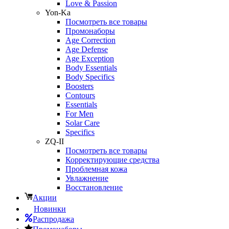
Love & Passion
Yon-Ka
Посмотреть все товары
Промонаборы
Age Correction
Age Defense
Age Exception
Body Essentials
Body Specifics
Boosters
Contours
Essentials
For Men
Solar Care
Specifics
ZQ-II
Посмотреть все товары
Корректирующие средства
Проблемная кожа
Увлажнение
Восстановление
Акции
Новинки
Распродажа