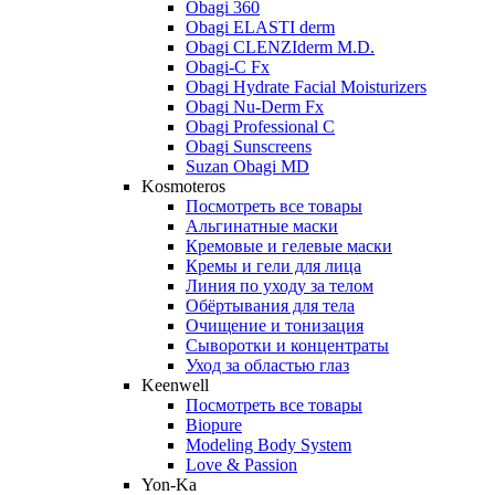
Obagi 360
Obagi ELASTI derm
Obagi CLENZIderm M.D.
Obagi-C Fx
Obagi Hydrate Facial Moisturizers
Obagi Nu-Derm Fx
Obagi Professional C
Obagi Sunscreens
Suzan Obagi MD
Kosmoteros
Посмотреть все товары
Альгинатные маски
Кремовые и гелевые маски
Кремы и гели для лица
Линия по уходу за телом
Обёртывания для тела
Очищение и тонизация
Сыворотки и концентраты
Уход за областью глаз
Keenwell
Посмотреть все товары
Biopure
Modeling Body System
Love & Passion
Yon-Ka