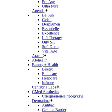
Pro Age
Ultra Pure
Agenda
Be Sun
Cvital
Despigmen
Essentielle
Excellence
Lift Therapy
Oily SK
Soft Derm
Vital Age
Atache
Atohealth
Beauty + Health
Biretix
Endocare
Heliocare
Iraltone
Cantabria Labs
CMed Aesthetics
Специальные продукты
Dermatime
Antibac
Cerama Barrier