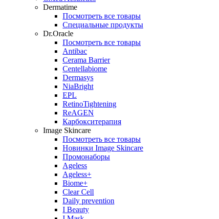
Dermatime
Посмотреть все товары
Специальные продукты
Dr.Oracle
Посмотреть все товары
Antibac
Cerama Barrier
Centellabiome
Dermasys
NiaBright
EPL
RetinoTightening
ReAGEN
Карбокситерапия
Image Skincare
Посмотреть все товары
Новинки Image Skincare
Промонаборы
Ageless
Ageless+
Biome+
Clear Cell
Daily prevention
I Beauty
I Mask