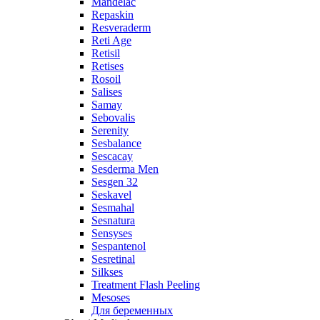
Mandelac
Repaskin
Resveraderm
Reti Age
Retisil
Retises
Rosoil
Salises
Samay
Sebovalis
Serenity
Sesbalance
Sescacay
Sesderma Men
Sesgen 32
Seskavel
Sesmahal
Sesnatura
Sensyses
Sespantenol
Sesretinal
Silkses
Treatment Flash Peeling
Mesoses
Для беременных