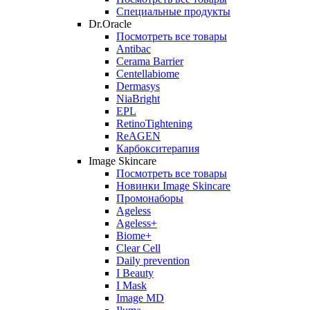
Специальные продукты
Dr.Oracle
Посмотреть все товары
Antibac
Cerama Barrier
Centellabiome
Dermasys
NiaBright
EPL
RetinoTightening
ReAGEN
Карбокситерапия
Image Skincare
Посмотреть все товары
Новинки Image Skincare
Промонаборы
Ageless
Ageless+
Biome+
Clear Cell
Daily prevention
I Beauty
I Mask
Image MD