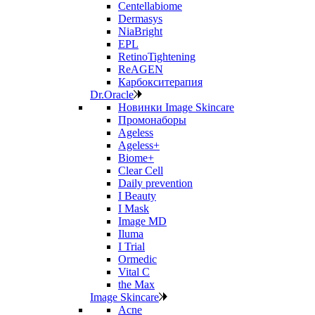
Centellabiome
Dermasys
NiaBright
EPL
RetinoTightening
ReAGEN
Карбокситерапия
Dr.Oracle
Новинки Image Skincare
Промонаборы
Ageless
Ageless+
Biome+
Clear Cell
Daily prevention
I Beauty
I Mask
Image MD
Iluma
I Trial
Ormedic
Vital C
the Max
Image Skincare
Acne