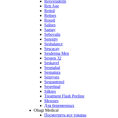
Resveraderm
Reti Age
Retisil
Retises
Rosoil
Salises
Samay
Sebovalis
Serenity
Sesbalance
Sescacay
Sesderma Men
Sesgen 32
Seskavel
Sesmahal
Sesnatura
Sensyses
Sespantenol
Sesretinal
Silkses
Treatment Flash Peeling
Mesoses
Для беременных
Obagi Medical
Посмотреть все товары