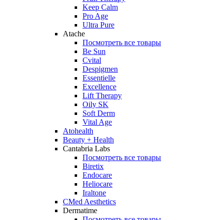
Keep Calm
Pro Age
Ultra Pure
Atache
Посмотреть все товары
Be Sun
Cvital
Despigmen
Essentielle
Excellence
Lift Therapy
Oily SK
Soft Derm
Vital Age
Atohealth
Beauty + Health
Cantabria Labs
Посмотреть все товары
Biretix
Endocare
Heliocare
Iraltone
CMed Aesthetics
Dermatime
Посмотреть все товары