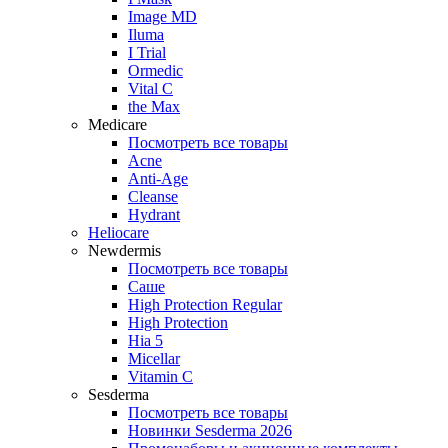
Image MD
Iluma
I Trial
Ormedic
Vital C
the Max
Medicare
Посмотреть все товары
Acne
Anti‑Age
Cleanse
Hydrant
Heliocare
Newdermis
Посмотреть все товары
Саше
High Protection Regular
High Protection
Hia 5
Micellar
Vitamin C
Sesderma
Посмотреть все товары
Новинки Sesderma 2026