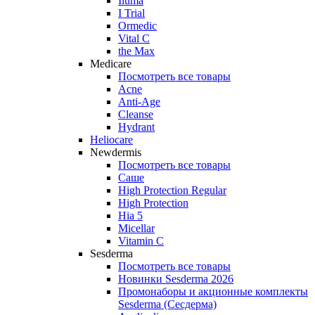
Iluma
I Trial
Ormedic
Vital C
the Max
Medicare
Посмотреть все товары
Acne
Anti‑Age
Cleanse
Hydrant
Heliocare
Newdermis
Посмотреть все товары
Саше
High Protection Regular
High Protection
Hia 5
Micellar
Vitamin C
Sesderma
Посмотреть все товары
Новинки Sesderma 2026
Промонаборы и акционные комплекты
Sesderma (Сесдерма)