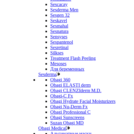
Sescacay
Sesderma Men
Sesgen 32
Seskavel
Sesmahal
Sesnatura
Sensyses
Sespantenol
Sesretinal
Silkses
Treatment Flash Peeling
Mesoses
Для беременных
Sesderma
Obagi 360
Obagi ELASTI derm
Obagi CLENZIderm M.D.
Obagi-C Fx
Obagi Hydrate Facial Moisturizers
Obagi Nu-Derm Fx
Obagi Professional C
Obagi Sunscreens
Suzan Obagi MD
Obagi Medical
Альгинатные маски