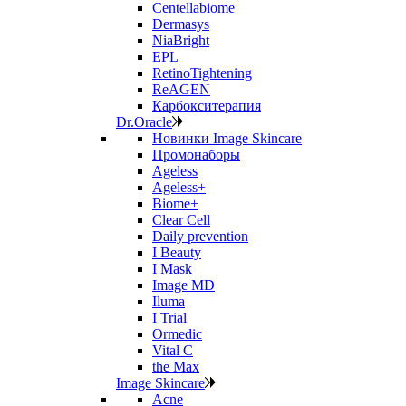
Centellabiome
Dermasys
NiaBright
EPL
RetinoTightening
ReAGEN
Карбокситерапия
Dr.Oracle
Новинки Image Skincare
Промонаборы
Ageless
Ageless+
Biome+
Clear Cell
Daily prevention
I Beauty
I Mask
Image MD
Iluma
I Trial
Ormedic
Vital C
the Max
Image Skincare
Acne