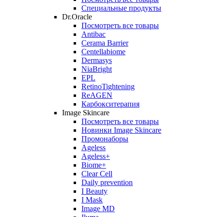
Специальные продукты
Dr.Oracle
Посмотреть все товары
Antibac
Cerama Barrier
Centellabiome
Dermasys
NiaBright
EPL
RetinoTightening
ReAGEN
Карбокситерапия
Image Skincare
Посмотреть все товары
Новинки Image Skincare
Промонаборы
Ageless
Ageless+
Biome+
Clear Cell
Daily prevention
I Beauty
I Mask
Image MD