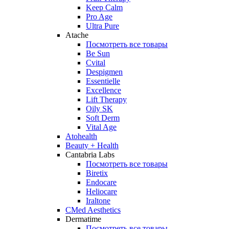
Keep Calm
Pro Age
Ultra Pure
Atache
Посмотреть все товары
Be Sun
Cvital
Despigmen
Essentielle
Excellence
Lift Therapy
Oily SK
Soft Derm
Vital Age
Atohealth
Beauty + Health
Cantabria Labs
Посмотреть все товары
Biretix
Endocare
Heliocare
Iraltone
CMed Aesthetics
Dermatime
Посмотреть все товары