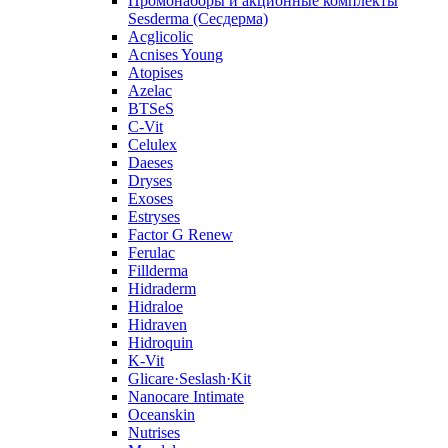
Промонаборы и акционные комплекты
Sesderma (Сесдерма)
Acglicolic
Acnises Young
Atopises
Azelac
BTSeS
C‑Vit
Celulex
Daeses
Dryses
Exoses
Estryses
Factor G Renew
Ferulac
Fillderma
Hidraderm
Hidraloe
Hidraven
Hidroquin
K-Vit
Glicare·Seslash·Kit
Nanocare Intimate
Oceanskin
Nutrises