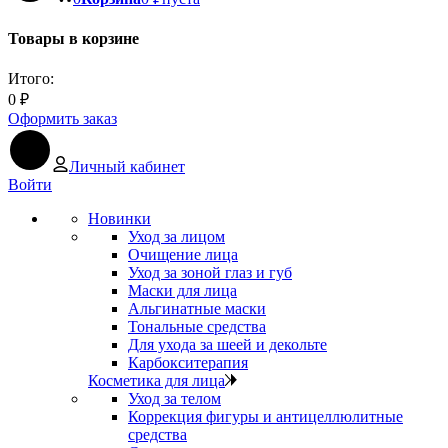
Товары в корзине
Итого:
0
₽
Оформить заказ
Личный кабинет
Войти
Новинки
Уход за лицом
Очищение лица
Уход за зоной глаз и губ
Маски для лица
Альгинатные маски
Тональные средства
Для ухода за шеей и декольте
Карбокситерапия
Косметика для лица
Уход за телом
Коррекция фигуры и антицеллюлитные
средства