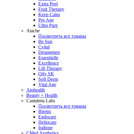
Extra Peel
Fruit Therapy
Keep Calm
Pro Age
Ultra Pure
Atache
Посмотреть все товары
Be Sun
Cvital
Despigmen
Essentielle
Excellence
Lift Therapy
Oily SK
Soft Derm
Vital Age
Atohealth
Beauty + Health
Cantabria Labs
Посмотреть все товары
Biretix
Endocare
Heliocare
Iraltone
CMed Aesthetics