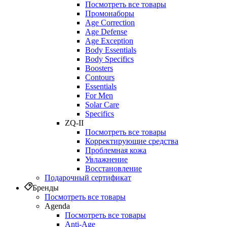
Посмотреть все товары
Промонаборы
Age Correction
Age Defense
Age Exception
Body Essentials
Body Specifics
Boosters
Contours
Essentials
For Men
Solar Care
Specifics
ZQ-II
Посмотреть все товары
Корректирующие средства
Проблемная кожа
Увлажнение
Восстановление
Подарочный сертификат
Бренды
Посмотреть все товары
Agenda
Посмотреть все товары
Anti‑Age