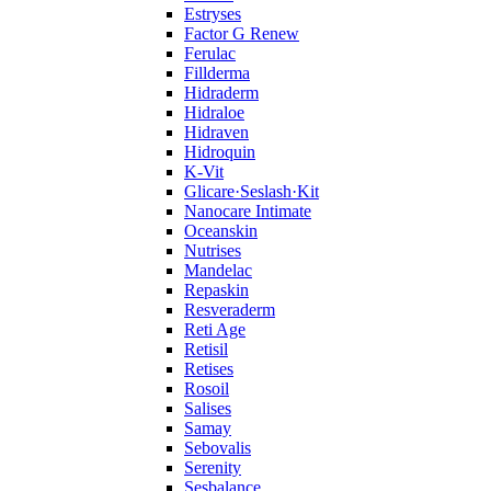
Estryses
Factor G Renew
Ferulac
Fillderma
Hidraderm
Hidraloe
Hidraven
Hidroquin
K-Vit
Glicare·Seslash·Kit
Nanocare Intimate
Oceanskin
Nutrises
Mandelac
Repaskin
Resveraderm
Reti Age
Retisil
Retises
Rosoil
Salises
Samay
Sebovalis
Serenity
Sesbalance