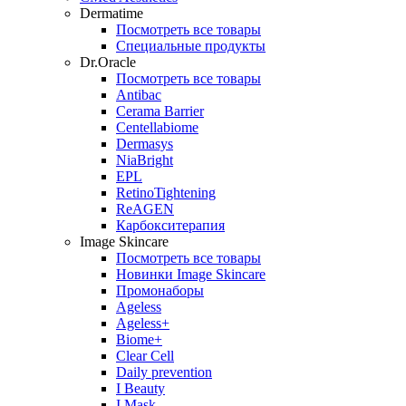
Dermatime
Посмотреть все товары
Специальные продукты
Dr.Oracle
Посмотреть все товары
Antibac
Cerama Barrier
Centellabiome
Dermasys
NiaBright
EPL
RetinoTightening
ReAGEN
Карбокситерапия
Image Skincare
Посмотреть все товары
Новинки Image Skincare
Промонаборы
Ageless
Ageless+
Biome+
Clear Cell
Daily prevention
I Beauty
I Mask