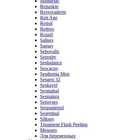
Mandelac
Repaskin
Resveraderm
Reti Age
Retisil
Retises
Rosoil
Salises
Samay
Sebovalis
Serenity
Sesbalance
Sescacay
Sesderma Men
Sesgen 32
Seskavel
Sesmahal
Sesnatura
Sensyses
Sespantenol
Sesretinal
Silkses
Treatment Flash Peeling
Mesoses
Для беременных