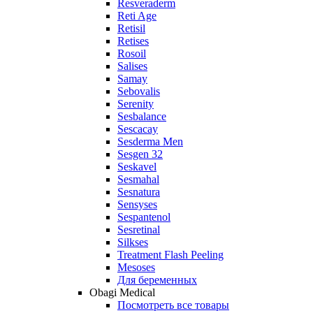
Resveraderm
Reti Age
Retisil
Retises
Rosoil
Salises
Samay
Sebovalis
Serenity
Sesbalance
Sescacay
Sesderma Men
Sesgen 32
Seskavel
Sesmahal
Sesnatura
Sensyses
Sespantenol
Sesretinal
Silkses
Treatment Flash Peeling
Mesoses
Для беременных
Obagi Medical
Посмотреть все товары