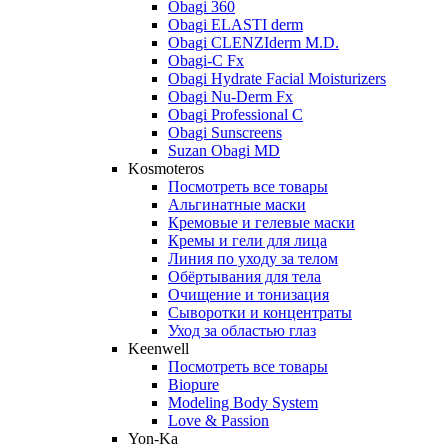
Obagi 360
Obagi ELASTI derm
Obagi CLENZIderm M.D.
Obagi-C Fx
Obagi Hydrate Facial Moisturizers
Obagi Nu-Derm Fx
Obagi Professional C
Obagi Sunscreens
Suzan Obagi MD
Kosmoteros
Посмотреть все товары
Альгинатные маски
Кремовые и гелевые маски
Кремы и гели для лица
Линия по уходу за телом
Обёртывания для тела
Очищение и тонизация
Сыворотки и концентраты
Уход за областью глаз
Keenwell
Посмотреть все товары
Biopure
Modeling Body System
Love & Passion
Yon-Ka