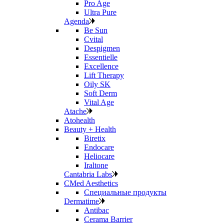
Pro Age
Ultra Pure
Agenda
Be Sun
Cvital
Despigmen
Essentielle
Excellence
Lift Therapy
Oily SK
Soft Derm
Vital Age
Atache
Atohealth
Beauty + Health
Biretix
Endocare
Heliocare
Iraltone
Cantabria Labs
CMed Aesthetics
Специальные продукты
Dermatime
Antibac
Cerama Barrier