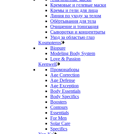
Кремовые и гелевые маски
Кремы и гели для лица
Линия по уходу за телом
Обёртывания для тела
Очищение и тонизация
Сыворотки и концентраты
Уход за областью глаз
Kosmoteros
Biopure
Modeling Body System
Love & Passion
Keenwell
Промонаборы
Age Correction
Age Defense
Age Exception
Body Essentials
Body Specifics
Boosters
Contours
Essentials
For Men
Solar Care
Specifics