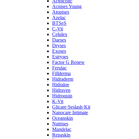
Acglicolic
Acnises Young
Atopises
Azelac
BTSeS
C‑Vit
Celulex
Daeses
Dryses
Exoses
Estryses
Factor G Renew
Ferulac
Fillderma
Hidraderm
Hidraloe
Hidraven
Hidroquin
K-Vit
Glicare·Seslash·Kit
Nanocare Intimate
Oceanskin
Nutrises
Mandelac
Repaskin