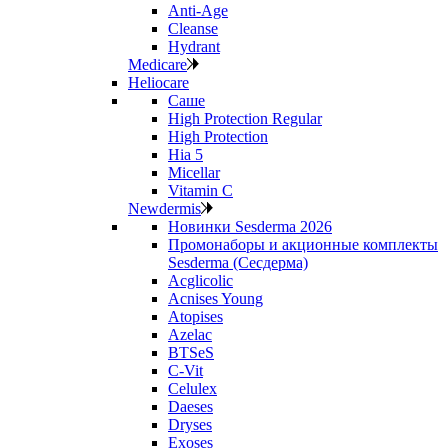
Anti‑Age
Cleanse
Hydrant
Medicare
Heliocare
Саше
High Protection Regular
High Protection
Hia 5
Micellar
Vitamin C
Newdermis
Новинки Sesderma 2026
Промонаборы и акционные комплекты
Sesderma (Сесдерма)
Acglicolic
Acnises Young
Atopises
Azelac
BTSeS
C‑Vit
Celulex
Daeses
Dryses
Exoses