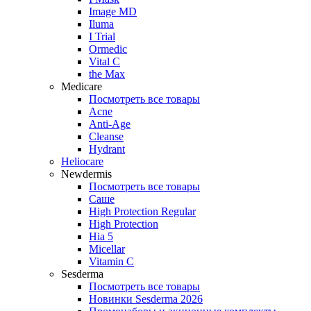
Image MD
Iluma
I Trial
Ormedic
Vital C
the Max
Medicare
Посмотреть все товары
Acne
Anti‑Age
Cleanse
Hydrant
Heliocare
Newdermis
Посмотреть все товары
Саше
High Protection Regular
High Protection
Hia 5
Micellar
Vitamin C
Sesderma
Посмотреть все товары
Новинки Sesderma 2026