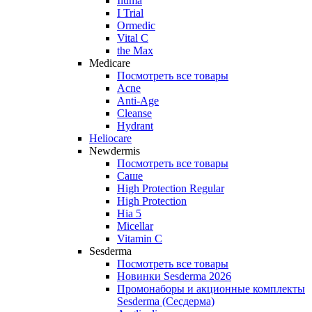
Iluma
I Trial
Ormedic
Vital C
the Max
Medicare
Посмотреть все товары
Acne
Anti‑Age
Cleanse
Hydrant
Heliocare
Newdermis
Посмотреть все товары
Саше
High Protection Regular
High Protection
Hia 5
Micellar
Vitamin C
Sesderma
Посмотреть все товары
Новинки Sesderma 2026
Промонаборы и акционные комплекты
Sesderma (Сесдерма)