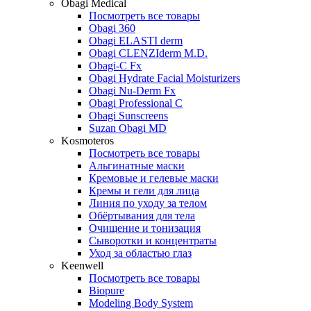
Obagi Medical
Посмотреть все товары
Obagi 360
Obagi ELASTI derm
Obagi CLENZIderm M.D.
Obagi-C Fx
Obagi Hydrate Facial Moisturizers
Obagi Nu-Derm Fx
Obagi Professional C
Obagi Sunscreens
Suzan Obagi MD
Kosmoteros
Посмотреть все товары
Альгинатные маски
Кремовые и гелевые маски
Кремы и гели для лица
Линия по уходу за телом
Обёртывания для тела
Очищение и тонизация
Сыворотки и концентраты
Уход за областью глаз
Keenwell
Посмотреть все товары
Biopure
Modeling Body System