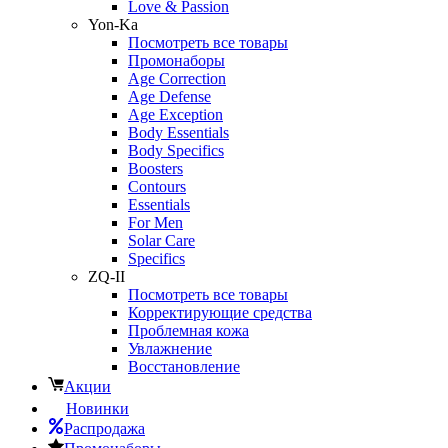
Love & Passion
Yon-Ka
Посмотреть все товары
Промонаборы
Age Correction
Age Defense
Age Exception
Body Essentials
Body Specifics
Boosters
Contours
Essentials
For Men
Solar Care
Specifics
ZQ-II
Посмотреть все товары
Корректирующие средства
Проблемная кожа
Увлажнение
Восстановление
Акции
Новинки
Распродажа