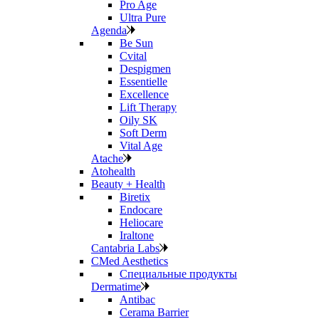
Pro Age
Ultra Pure
Agenda
Be Sun
Cvital
Despigmen
Essentielle
Excellence
Lift Therapy
Oily SK
Soft Derm
Vital Age
Atache
Atohealth
Beauty + Health
Biretix
Endocare
Heliocare
Iraltone
Cantabria Labs
CMed Aesthetics
Специальные продукты
Dermatime
Antibac
Cerama Barrier