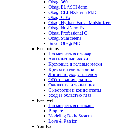
Obagi 360
Obagi ELASTI derm
Obagi CLENZIderm M.D.
Obagi-C Fx
Obagi Hydrate Facial Moisturizers
Obagi Nu-Derm Fx
Obagi Professional C
Obagi Sunscreens
Suzan Obagi MD
Kosmoteros
Посмотреть все товары
Альгинатные маски
Кремовые и гелевые маски
Кремы и гели для лица
Линия по уходу за телом
Обёртывания для тела
Очищение и тонизация
Сыворотки и концентраты
Уход за областью глаз
Keenwell
Посмотреть все товары
Biopure
Modeling Body System
Love & Passion
Yon-Ka