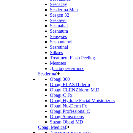
Sescacay
Sesderma Men
Sesgen 32
Seskavel
Sesmahal
Sesnatura
Sensyses
Sespantenol
Sesretinal
Silkses
Treatment Flash Peeling
Mesoses
Для беременных
Sesderma
Obagi 360
Obagi ELASTI derm
Obagi CLENZIderm M.D.
Obagi-C Fx
Obagi Hydrate Facial Moisturizers
Obagi Nu-Derm Fx
Obagi Professional C
Obagi Sunscreens
Suzan Obagi MD
Obagi Medical
Альгинатные маски