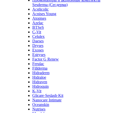
Промонаборы и акционные комплекты
Sesderma (Сесдерма)
Acglicolic
Acnises Young
Atopises
Azelac
BTSeS
C‑Vit
Celulex
Daeses
Dryses
Exoses
Estryses
Factor G Renew
Ferulac
Fillderma
Hidraderm
Hidraloe
Hidraven
Hidroquin
K-Vit
Glicare·Seslash·Kit
Nanocare Intimate
Oceanskin
Nutrises