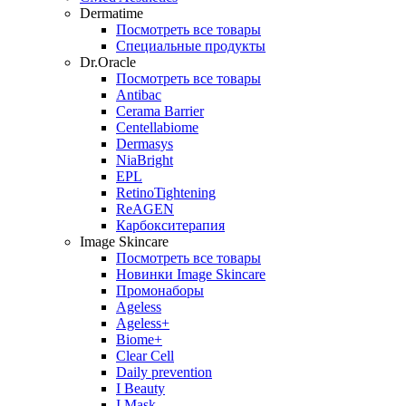
Dermatime
Посмотреть все товары
Специальные продукты
Dr.Oracle
Посмотреть все товары
Antibac
Cerama Barrier
Centellabiome
Dermasys
NiaBright
EPL
RetinoTightening
ReAGEN
Карбокситерапия
Image Skincare
Посмотреть все товары
Новинки Image Skincare
Промонаборы
Ageless
Ageless+
Biome+
Clear Cell
Daily prevention
I Beauty
I Mask