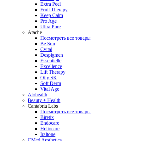
Extra Peel
Fruit Therapy
Keep Calm
Pro Age
Ultra Pure
Atache
Посмотреть все товары
Be Sun
Cvital
Despigmen
Essentielle
Excellence
Lift Therapy
Oily SK
Soft Derm
Vital Age
Atohealth
Beauty + Health
Cantabria Labs
Посмотреть все товары
Biretix
Endocare
Heliocare
Iraltone
CMed Aesthetics