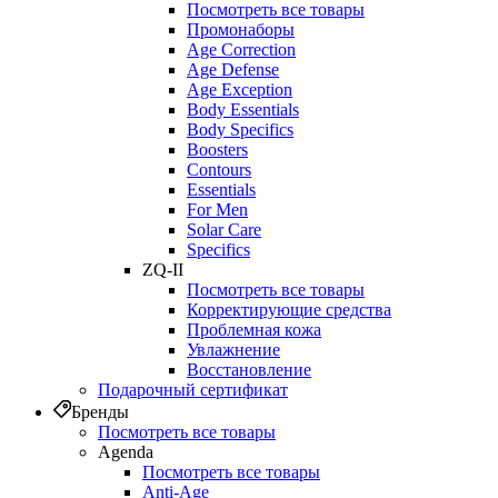
Посмотреть все товары
Промонаборы
Age Correction
Age Defense
Age Exception
Body Essentials
Body Specifics
Boosters
Contours
Essentials
For Men
Solar Care
Specifics
ZQ-II
Посмотреть все товары
Корректирующие средства
Проблемная кожа
Увлажнение
Восстановление
Подарочный сертификат
Бренды
Посмотреть все товары
Agenda
Посмотреть все товары
Anti‑Age