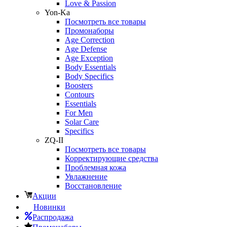
Love & Passion
Yon-Ka
Посмотреть все товары
Промонаборы
Age Correction
Age Defense
Age Exception
Body Essentials
Body Specifics
Boosters
Contours
Essentials
For Men
Solar Care
Specifics
ZQ-II
Посмотреть все товары
Корректирующие средства
Проблемная кожа
Увлажнение
Восстановление
Акции
Новинки
Распродажа