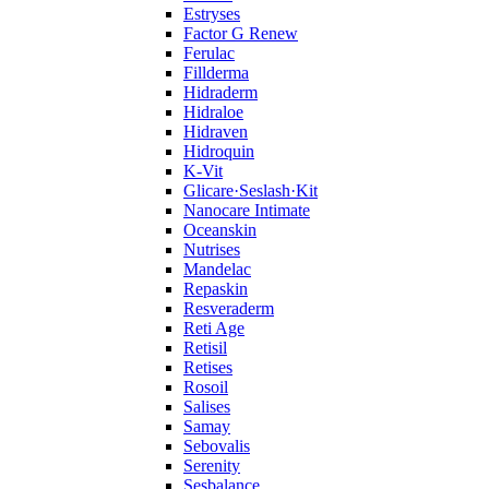
Estryses
Factor G Renew
Ferulac
Fillderma
Hidraderm
Hidraloe
Hidraven
Hidroquin
K-Vit
Glicare·Seslash·Kit
Nanocare Intimate
Oceanskin
Nutrises
Mandelac
Repaskin
Resveraderm
Reti Age
Retisil
Retises
Rosoil
Salises
Samay
Sebovalis
Serenity
Sesbalance