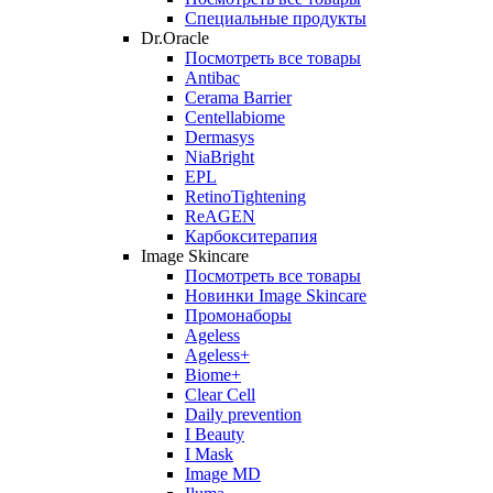
Специальные продукты
Dr.Oracle
Посмотреть все товары
Antibac
Cerama Barrier
Centellabiome
Dermasys
NiaBright
EPL
RetinoTightening
ReAGEN
Карбокситерапия
Image Skincare
Посмотреть все товары
Новинки Image Skincare
Промонаборы
Ageless
Ageless+
Biome+
Clear Cell
Daily prevention
I Beauty
I Mask
Image MD