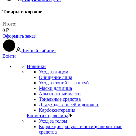
Товары в корзине
Итого:
0
₽
Оформить заказ
Личный кабинет
Войти
Новинки
Уход за лицом
Очищение лица
Уход за зоной глаз и губ
Маски для лица
Альгинатные маски
Тональные средства
Для ухода за шеей и декольте
Карбокситерапия
Косметика для лица
Уход за телом
Коррекция фигуры и антицеллюлитные
средства