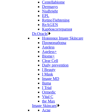
Centellabiome
Dermasys
NiaBright
EPL
RetinoTightening
ReAGEN
Карбокситерапия
Dr.Oracle
Новинки Image Skincare
Промонаборы
Ageless
Ageless+
Biome+
Clear Cell
Daily prevention
I Beauty
I Mask
Image MD
Iluma
I Trial
Ormedic
Vital C
the Max
Image Skincare
Acne