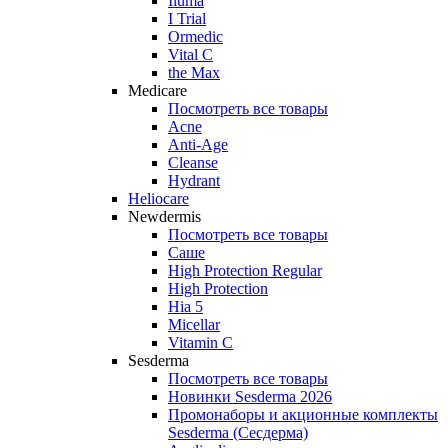
Iluma
I Trial
Ormedic
Vital C
the Max
Medicare
Посмотреть все товары
Acne
Anti‑Age
Cleanse
Hydrant
Heliocare
Newdermis
Посмотреть все товары
Саше
High Protection Regular
High Protection
Hia 5
Micellar
Vitamin C
Sesderma
Посмотреть все товары
Новинки Sesderma 2026
Промонаборы и акционные комплекты
Sesderma (Сесдерма)