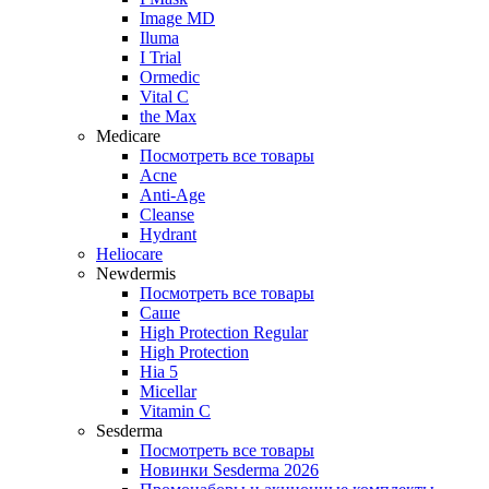
Image MD
Iluma
I Trial
Ormedic
Vital C
the Max
Medicare
Посмотреть все товары
Acne
Anti‑Age
Cleanse
Hydrant
Heliocare
Newdermis
Посмотреть все товары
Саше
High Protection Regular
High Protection
Hia 5
Micellar
Vitamin C
Sesderma
Посмотреть все товары
Новинки Sesderma 2026