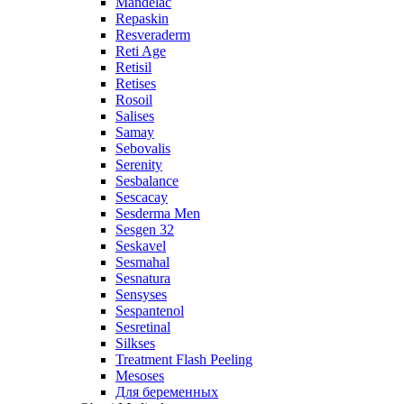
Mandelac
Repaskin
Resveraderm
Reti Age
Retisil
Retises
Rosoil
Salises
Samay
Sebovalis
Serenity
Sesbalance
Sescacay
Sesderma Men
Sesgen 32
Seskavel
Sesmahal
Sesnatura
Sensyses
Sespantenol
Sesretinal
Silkses
Treatment Flash Peeling
Mesoses
Для беременных