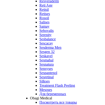
Resveraderm
Reti Age
Retisil
Retises
Rosoil
Salises
Samay
Sebovalis
Serenity
Sesbalance
Sescacay
Sesderma Men
Sesgen 32
Seskavel
Sesmahal
Sesnatura
Sensyses
Sespantenol
Sesretinal
Silkses
Treatment Flash Peeling
Mesoses
Для беременных
Obagi Medical
Посмотреть все товары