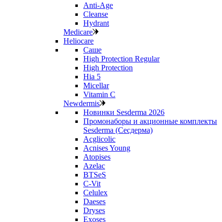
Anti‑Age
Cleanse
Hydrant
Medicare
Heliocare
Саше
High Protection Regular
High Protection
Hia 5
Micellar
Vitamin C
Newdermis
Новинки Sesderma 2026
Промонаборы и акционные комплекты
Sesderma (Сесдерма)
Acglicolic
Acnises Young
Atopises
Azelac
BTSeS
C‑Vit
Celulex
Daeses
Dryses
Exoses