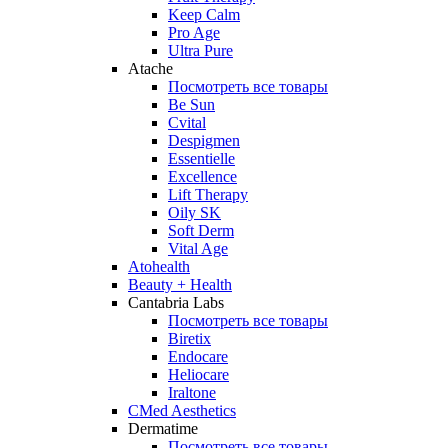
Keep Calm
Pro Age
Ultra Pure
Atache
Посмотреть все товары
Be Sun
Cvital
Despigmen
Essentielle
Excellence
Lift Therapy
Oily SK
Soft Derm
Vital Age
Atohealth
Beauty + Health
Cantabria Labs
Посмотреть все товары
Biretix
Endocare
Heliocare
Iraltone
CMed Aesthetics
Dermatime
Посмотреть все товары