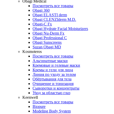
Obagi Medical
Посмотреть все товары
Obagi 360
Obagi ELASTI derm
Obagi CLENZIderm M.D.
Obagi-C Fx
Obagi Hydrate Facial Moisturizers
Obagi Nu-Derm Fx
Obagi Professional C
Obagi Sunscreens
Suzan Obagi MD
Kosmoteros
Посмотреть все товары
Альгинатные маски
Кремовые и гелевые маски
Кремы и гели для лица
Линия по уходу за телом
Обёртывания для тела
Очищение и тонизация
Сыворотки и концентраты
Уход за областью глаз
Keenwell
Посмотреть все товары
Biopure
Modeling Body System