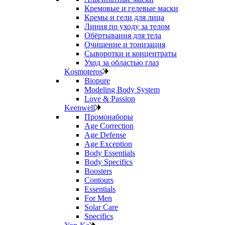
Кремовые и гелевые маски
Кремы и гели для лица
Линия по уходу за телом
Обёртывания для тела
Очищение и тонизация
Сыворотки и концентраты
Уход за областью глаз
Kosmoteros
Biopure
Modeling Body System
Love & Passion
Keenwell
Промонаборы
Age Correction
Age Defense
Age Exception
Body Essentials
Body Specifics
Boosters
Contours
Essentials
For Men
Solar Care
Specifics