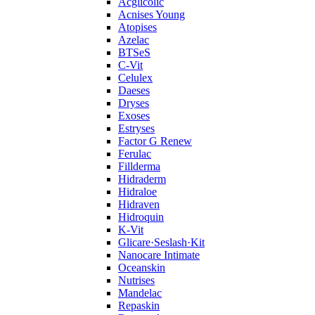
Acglicolic
Acnises Young
Atopises
Azelac
BTSeS
C‑Vit
Celulex
Daeses
Dryses
Exoses
Estryses
Factor G Renew
Ferulac
Fillderma
Hidraderm
Hidraloe
Hidraven
Hidroquin
K-Vit
Glicare·Seslash·Kit
Nanocare Intimate
Oceanskin
Nutrises
Mandelac
Repaskin