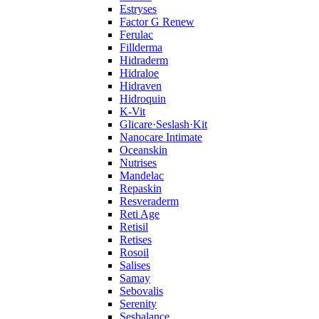
Estryses
Factor G Renew
Ferulac
Fillderma
Hidraderm
Hidraloe
Hidraven
Hidroquin
K-Vit
Glicare·Seslash·Kit
Nanocare Intimate
Oceanskin
Nutrises
Mandelac
Repaskin
Resveraderm
Reti Age
Retisil
Retises
Rosoil
Salises
Samay
Sebovalis
Serenity
Sesbalance