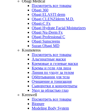
Obagi Medical
Посмотреть все товары
Obagi 360
Obagi ELASTI derm
Obagi CLENZIderm M.D.
Obagi-C Fx
Obagi Hydrate Facial Moisturizers
Obagi Nu-Derm Fx
Obagi Professional C
Obagi Sunscreens
Suzan Obagi MD
Kosmoteros
Посмотреть все товары
Альгинатные маски
Кремовые и гелевые маски
Кремы и гели для лица
Линия по уходу за телом
Обёртывания для тела
Очищение и тонизация
Сыворотки и концентраты
Уход за областью глаз
Keenwell
Посмотреть все товары
Biopure
Modeling Body System