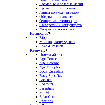
Кремовые и гелевые маски
Кремы и гели для лица
Линия по уходу за телом
Обёртывания для тела
Очищение и тонизация
Сыворотки и концентраты
Уход за областью глаз
Kosmoteros
Biopure
Modeling Body System
Love & Passion
Keenwell
Промонаборы
Age Correction
Age Defense
Age Exception
Body Essentials
Body Specifics
Boosters
Contours
Essentials
For Men
Solar Care
Specifics