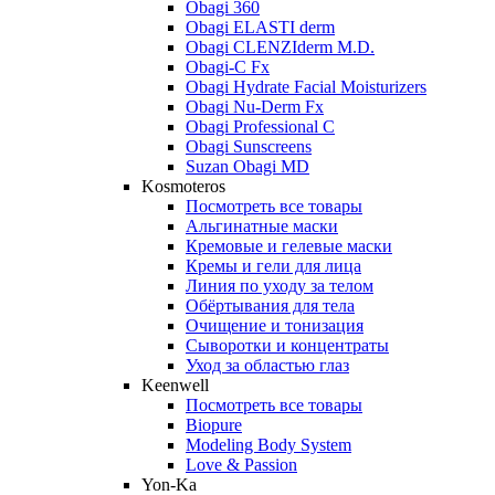
Obagi 360
Obagi ELASTI derm
Obagi CLENZIderm M.D.
Obagi-C Fx
Obagi Hydrate Facial Moisturizers
Obagi Nu-Derm Fx
Obagi Professional C
Obagi Sunscreens
Suzan Obagi MD
Kosmoteros
Посмотреть все товары
Альгинатные маски
Кремовые и гелевые маски
Кремы и гели для лица
Линия по уходу за телом
Обёртывания для тела
Очищение и тонизация
Сыворотки и концентраты
Уход за областью глаз
Keenwell
Посмотреть все товары
Biopure
Modeling Body System
Love & Passion
Yon-Ka