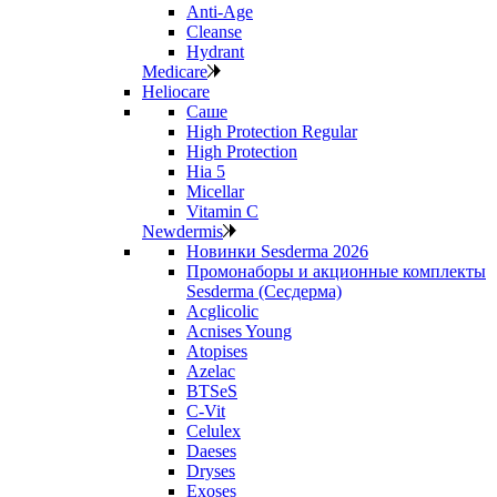
Anti‑Age
Cleanse
Hydrant
Medicare
Heliocare
Саше
High Protection Regular
High Protection
Hia 5
Micellar
Vitamin C
Newdermis
Новинки Sesderma 2026
Промонаборы и акционные комплекты
Sesderma (Сесдерма)
Acglicolic
Acnises Young
Atopises
Azelac
BTSeS
C‑Vit
Celulex
Daeses
Dryses
Exoses