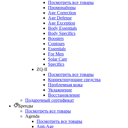
Посмотреть все товары
Промонаборы
Age Correction
Age Defense
Age Exception
Body Essentials
Body Specifics
Boosters
Contours
Essentials
For Men
Solar Care
Specifics
ZQ-II
Посмотреть все товары
Корректирующие средства
Проблемная кожа
Увлажнение
Восстановление
Подарочный сертификат
Бренды
Посмотреть все товары
Agenda
Посмотреть все товары
Anti‑Age