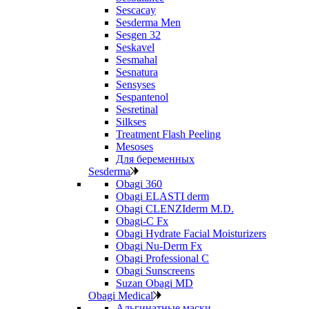
Sescacay
Sesderma Men
Sesgen 32
Seskavel
Sesmahal
Sesnatura
Sensyses
Sespantenol
Sesretinal
Silkses
Treatment Flash Peeling
Mesoses
Для беременных
Sesderma
Obagi 360
Obagi ELASTI derm
Obagi CLENZIderm M.D.
Obagi-C Fx
Obagi Hydrate Facial Moisturizers
Obagi Nu-Derm Fx
Obagi Professional C
Obagi Sunscreens
Suzan Obagi MD
Obagi Medical
Альгинатные маски