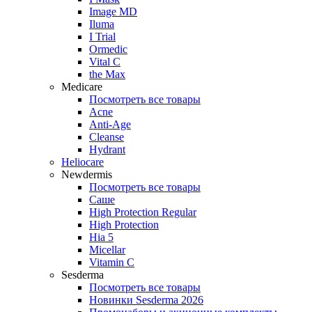
Image MD
Iluma
I Trial
Ormedic
Vital C
the Max
Medicare
Посмотреть все товары
Acne
Anti‑Age
Cleanse
Hydrant
Heliocare
Newdermis
Посмотреть все товары
Саше
High Protection Regular
High Protection
Hia 5
Micellar
Vitamin C
Sesderma
Посмотреть все товары
Новинки Sesderma 2026