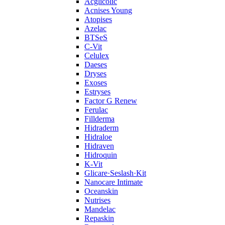
Acglicolic
Acnises Young
Atopises
Azelac
BTSeS
C‑Vit
Celulex
Daeses
Dryses
Exoses
Estryses
Factor G Renew
Ferulac
Fillderma
Hidraderm
Hidraloe
Hidraven
Hidroquin
K-Vit
Glicare·Seslash·Kit
Nanocare Intimate
Oceanskin
Nutrises
Mandelac
Repaskin