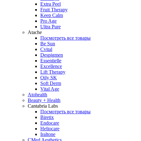
Extra Peel
Fruit Therapy
Keep Calm
Pro Age
Ultra Pure
Atache
Посмотреть все товары
Be Sun
Cvital
Despigmen
Essentielle
Excellence
Lift Therapy
Oily SK
Soft Derm
Vital Age
Atohealth
Beauty + Health
Cantabria Labs
Посмотреть все товары
Biretix
Endocare
Heliocare
Iraltone
CMed Aesthetics