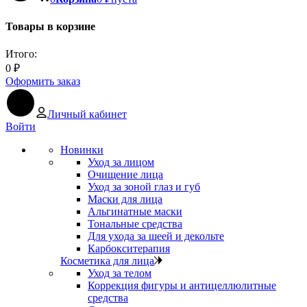
Товары в корзине
Итого:
0
₽
Оформить заказ
Личный кабинет
Войти
Новинки
Уход за лицом
Очищение лица
Уход за зоной глаз и губ
Маски для лица
Альгинатные маски
Тональные средства
Для ухода за шеей и декольте
Карбокситерапия
Косметика для лица
Уход за телом
Коррекция фигуры и антицеллюлитные
средства