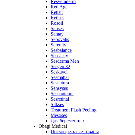
Resveraderm
Reti Age
Retisil
Retises
Rosoil
Salises
Samay
Sebovalis
Serenity
Sesbalance
Sescacay
Sesderma Men
Sesgen 32
Seskavel
Sesmahal
Sesnatura
Sensyses
Sespantenol
Sesretinal
Silkses
Treatment Flash Peeling
Mesoses
Для беременных
Obagi Medical
Посмотреть все товары