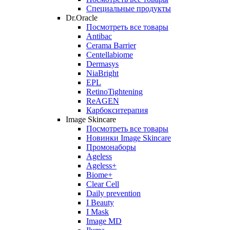
Специальные продукты
Dr.Oracle
Посмотреть все товары
Antibac
Cerama Barrier
Centellabiome
Dermasys
NiaBright
EPL
RetinoTightening
ReAGEN
Карбокситерапия
Image Skincare
Посмотреть все товары
Новинки Image Skincare
Промонаборы
Ageless
Ageless+
Biome+
Clear Cell
Daily prevention
I Beauty
I Mask
Image MD