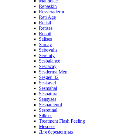
Mandelac
Repaskin
Resveraderm
Reti Age
Retisil
Retises
Rosoil
Salises
Samay
Sebovalis
Serenity
Sesbalance
Sescacay
Sesderma Men
Sesgen 32
Seskavel
Sesmahal
Sesnatura
Sensyses
Sespantenol
Sesretinal
Silkses
Treatment Flash Peeling
Mesoses
Для беременных