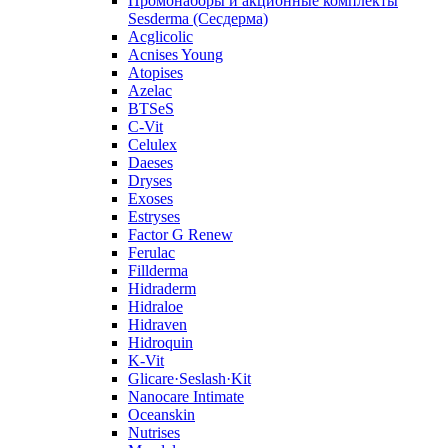
Промонаборы и акционные комплекты
Sesderma (Сесдерма)
Acglicolic
Acnises Young
Atopises
Azelac
BTSeS
C‑Vit
Celulex
Daeses
Dryses
Exoses
Estryses
Factor G Renew
Ferulac
Fillderma
Hidraderm
Hidraloe
Hidraven
Hidroquin
K-Vit
Glicare·Seslash·Kit
Nanocare Intimate
Oceanskin
Nutrises