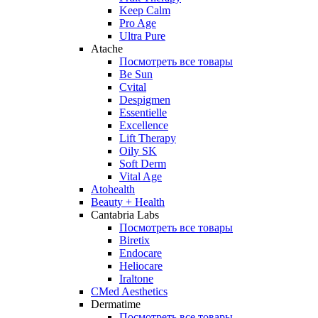
Keep Calm
Pro Age
Ultra Pure
Atache
Посмотреть все товары
Be Sun
Cvital
Despigmen
Essentielle
Excellence
Lift Therapy
Oily SK
Soft Derm
Vital Age
Atohealth
Beauty + Health
Cantabria Labs
Посмотреть все товары
Biretix
Endocare
Heliocare
Iraltone
CMed Aesthetics
Dermatime
Посмотреть все товары