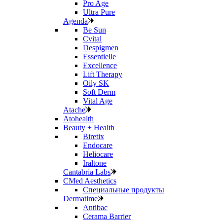
Pro Age
Ultra Pure
Agenda
Be Sun
Cvital
Despigmen
Essentielle
Excellence
Lift Therapy
Oily SK
Soft Derm
Vital Age
Atache
Atohealth
Beauty + Health
Biretix
Endocare
Heliocare
Iraltone
Cantabria Labs
CMed Aesthetics
Специальные продукты
Dermatime
Antibac
Cerama Barrier