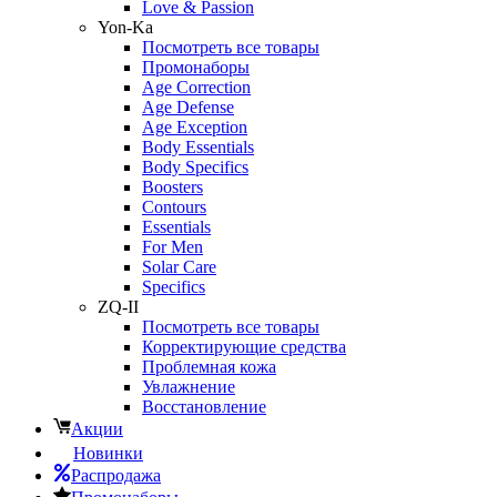
Love & Passion
Yon-Ka
Посмотреть все товары
Промонаборы
Age Correction
Age Defense
Age Exception
Body Essentials
Body Specifics
Boosters
Contours
Essentials
For Men
Solar Care
Specifics
ZQ-II
Посмотреть все товары
Корректирующие средства
Проблемная кожа
Увлажнение
Восстановление
Акции
Новинки
Распродажа