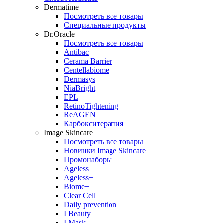
Dermatime
Посмотреть все товары
Специальные продукты
Dr.Oracle
Посмотреть все товары
Antibac
Cerama Barrier
Centellabiome
Dermasys
NiaBright
EPL
RetinoTightening
ReAGEN
Карбокситерапия
Image Skincare
Посмотреть все товары
Новинки Image Skincare
Промонаборы
Ageless
Ageless+
Biome+
Clear Cell
Daily prevention
I Beauty
I Mask