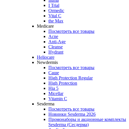
Iluma
I Trial
Ormedic
Vital C
the Max
Medicare
Посмотреть все товары
Acne
Anti‑Age
Cleanse
Hydrant
Heliocare
Newdermis
Посмотреть все товары
Саше
High Protection Regular
High Protection
Hia 5
Micellar
Vitamin C
Sesderma
Посмотреть все товары
Новинки Sesderma 2026
Промонаборы и акционные комплекты
Sesderma (Сесдерма)