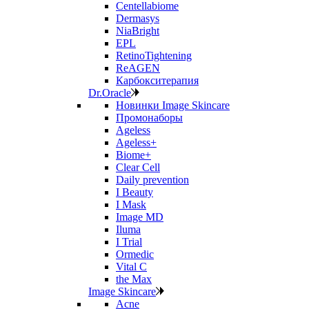
Centellabiome
Dermasys
NiaBright
EPL
RetinoTightening
ReAGEN
Карбокситерапия
Dr.Oracle
Новинки Image Skincare
Промонаборы
Ageless
Ageless+
Biome+
Clear Cell
Daily prevention
I Beauty
I Mask
Image MD
Iluma
I Trial
Ormedic
Vital C
the Max
Image Skincare
Acne