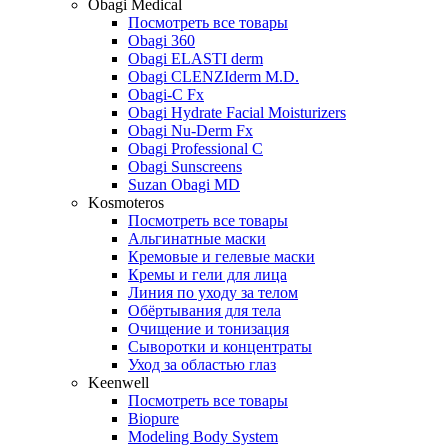
Obagi Medical
Посмотреть все товары
Obagi 360
Obagi ELASTI derm
Obagi CLENZIderm M.D.
Obagi-C Fx
Obagi Hydrate Facial Moisturizers
Obagi Nu-Derm Fx
Obagi Professional C
Obagi Sunscreens
Suzan Obagi MD
Kosmoteros
Посмотреть все товары
Альгинатные маски
Кремовые и гелевые маски
Кремы и гели для лица
Линия по уходу за телом
Обёртывания для тела
Очищение и тонизация
Сыворотки и концентраты
Уход за областью глаз
Keenwell
Посмотреть все товары
Biopure
Modeling Body System