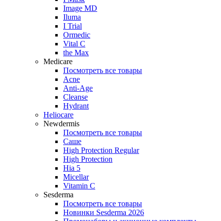
Image MD
Iluma
I Trial
Ormedic
Vital C
the Max
Medicare
Посмотреть все товары
Acne
Anti‑Age
Cleanse
Hydrant
Heliocare
Newdermis
Посмотреть все товары
Саше
High Protection Regular
High Protection
Hia 5
Micellar
Vitamin C
Sesderma
Посмотреть все товары
Новинки Sesderma 2026