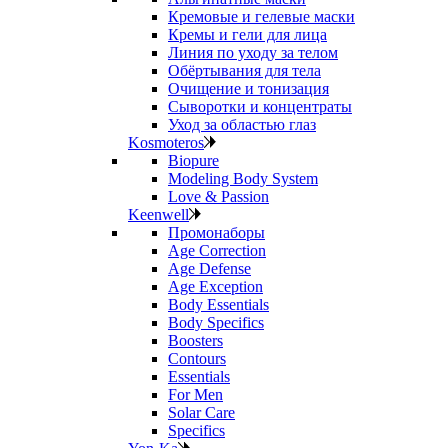
Кремовые и гелевые маски
Кремы и гели для лица
Линия по уходу за телом
Обёртывания для тела
Очищение и тонизация
Сыворотки и концентраты
Уход за областью глаз
Kosmoteros
Biopure
Modeling Body System
Love & Passion
Keenwell
Промонаборы
Age Correction
Age Defense
Age Exception
Body Essentials
Body Specifics
Boosters
Contours
Essentials
For Men
Solar Care
Specifics