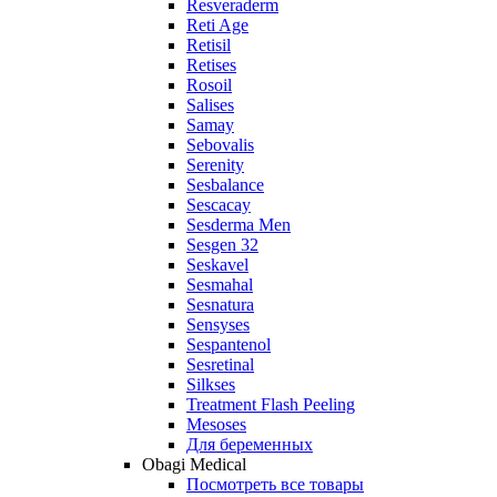
Resveraderm
Reti Age
Retisil
Retises
Rosoil
Salises
Samay
Sebovalis
Serenity
Sesbalance
Sescacay
Sesderma Men
Sesgen 32
Seskavel
Sesmahal
Sesnatura
Sensyses
Sespantenol
Sesretinal
Silkses
Treatment Flash Peeling
Mesoses
Для беременных
Obagi Medical
Посмотреть все товары