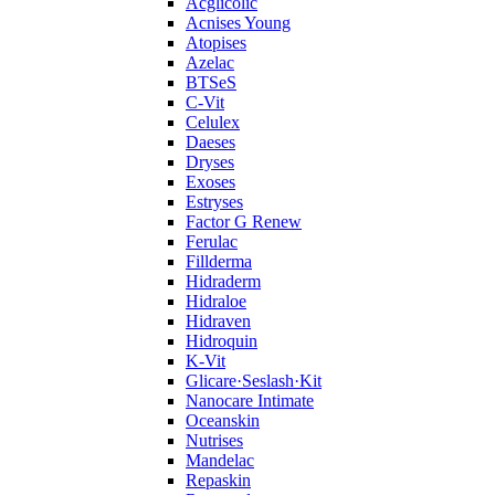
Acglicolic
Acnises Young
Atopises
Azelac
BTSeS
C‑Vit
Celulex
Daeses
Dryses
Exoses
Estryses
Factor G Renew
Ferulac
Fillderma
Hidraderm
Hidraloe
Hidraven
Hidroquin
K-Vit
Glicare·Seslash·Kit
Nanocare Intimate
Oceanskin
Nutrises
Mandelac
Repaskin