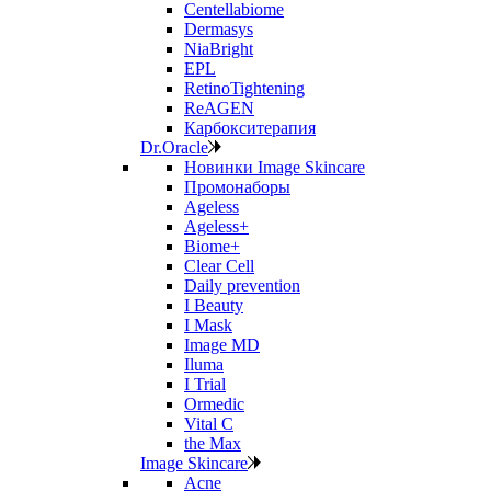
Centellabiome
Dermasys
NiaBright
EPL
RetinoTightening
ReAGEN
Карбокситерапия
Dr.Oracle
Новинки Image Skincare
Промонаборы
Ageless
Ageless+
Biome+
Clear Cell
Daily prevention
I Beauty
I Mask
Image MD
Iluma
I Trial
Ormedic
Vital C
the Max
Image Skincare
Acne