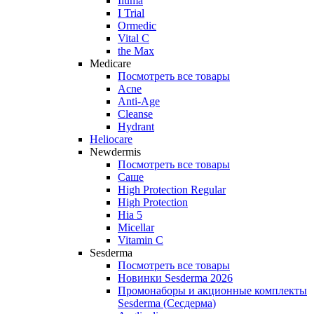
Iluma
I Trial
Ormedic
Vital C
the Max
Medicare
Посмотреть все товары
Acne
Anti‑Age
Cleanse
Hydrant
Heliocare
Newdermis
Посмотреть все товары
Саше
High Protection Regular
High Protection
Hia 5
Micellar
Vitamin C
Sesderma
Посмотреть все товары
Новинки Sesderma 2026
Промонаборы и акционные комплекты
Sesderma (Сесдерма)