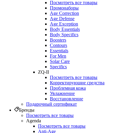
Посмотреть все товары
Промонаборы
Age Correction
Age Defense
Age Exception
Body Essentials
Body Specifics
Boosters
Contours
Essentials
For Men
Solar Care
Specifics
ZQ-II
Посмотреть все товары
Корректирующие средства
Проблемная кожа
Увлажнение
Восстановление
Подарочный сертификат
Бренды
Посмотреть все товары
Agenda
Посмотреть все товары
Anti‑Age