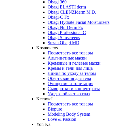
Obagi 360
Obagi ELASTI derm
Obagi CLENZIderm M.D.
Obagi-C Fx
Obagi Hydrate Facial Moisturizers
Obagi Nu-Derm Fx
Obagi Professional C
Obagi Sunscreens
Suzan Obagi MD
Kosmoteros
Посмотреть все товары
Альгинатные маски
Кремовые и гелевые маски
Кремы и гели для лица
Линия по уходу за телом
Обёртывания для тела
Очищение и тонизация
Сыворотки и концентраты
Уход за областью глаз
Keenwell
Посмотреть все товары
Biopure
Modeling Body System
Love & Passion
Yon-Ka