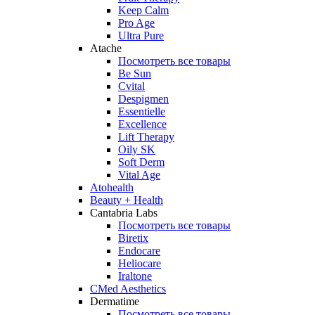
Keep Calm
Pro Age
Ultra Pure
Atache
Посмотреть все товары
Be Sun
Cvital
Despigmen
Essentielle
Excellence
Lift Therapy
Oily SK
Soft Derm
Vital Age
Atohealth
Beauty + Health
Cantabria Labs
Посмотреть все товары
Biretix
Endocare
Heliocare
Iraltone
CMed Aesthetics
Dermatime
Посмотреть все товары