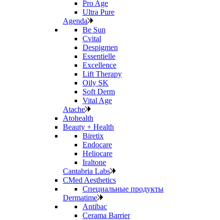
Pro Age
Ultra Pure
Agenda
Be Sun
Cvital
Despigmen
Essentielle
Excellence
Lift Therapy
Oily SK
Soft Derm
Vital Age
Atache
Atohealth
Beauty + Health
Biretix
Endocare
Heliocare
Iraltone
Cantabria Labs
CMed Aesthetics
Специальные продукты
Dermatime
Antibac
Cerama Barrier