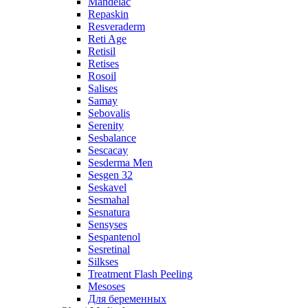
Mandelac
Repaskin
Resveraderm
Reti Age
Retisil
Retises
Rosoil
Salises
Samay
Sebovalis
Serenity
Sesbalance
Sescacay
Sesderma Men
Sesgen 32
Seskavel
Sesmahal
Sesnatura
Sensyses
Sespantenol
Sesretinal
Silkses
Treatment Flash Peeling
Mesoses
Для беременных