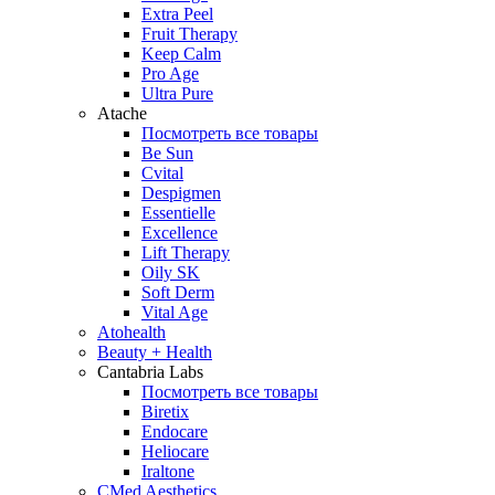
Extra Peel
Fruit Therapy
Keep Calm
Pro Age
Ultra Pure
Atache
Посмотреть все товары
Be Sun
Cvital
Despigmen
Essentielle
Excellence
Lift Therapy
Oily SK
Soft Derm
Vital Age
Atohealth
Beauty + Health
Cantabria Labs
Посмотреть все товары
Biretix
Endocare
Heliocare
Iraltone
CMed Aesthetics