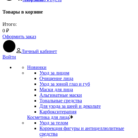
Товары в корзине
Итого:
0
₽
Оформить заказ
Личный кабинет
Войти
Новинки
Уход за лицом
Очищение лица
Уход за зоной глаз и губ
Маски для лица
Альгинатные маски
Тональные средства
Для ухода за шеей и декольте
Карбокситерапия
Косметика для лица
Уход за телом
Коррекция фигуры и антицеллюлитные
средства