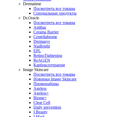
Dermatime
Посмотреть все товары
Специальные продукты
Dr.Oracle
Посмотреть все товары
Antibac
Cerama Barrier
Centellabiome
Dermasys
NiaBright
EPL
RetinoTightening
ReAGEN
Карбокситерапия
Image Skincare
Посмотреть все товары
Новинки Image Skincare
Промонаборы
Ageless
Ageless+
Biome+
Clear Cell
Daily prevention
I Beauty
I Mask