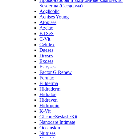
Промонаборы и акционные комплекты
Sesderma (Сесдерма)
Acglicolic
Acnises Young
Atopises
Azelac
BTSeS
C‑Vit
Celulex
Daeses
Dryses
Exoses
Estryses
Factor G Renew
Ferulac
Fillderma
Hidraderm
Hidraloe
Hidraven
Hidroquin
K-Vit
Glicare·Seslash·Kit
Nanocare Intimate
Oceanskin
Nutrises