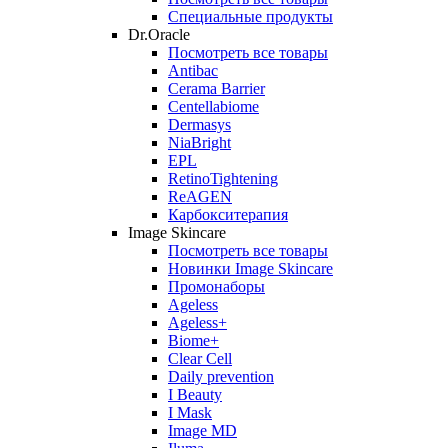
Специальные продукты
Dr.Oracle
Посмотреть все товары
Antibac
Cerama Barrier
Centellabiome
Dermasys
NiaBright
EPL
RetinoTightening
ReAGEN
Карбокситерапия
Image Skincare
Посмотреть все товары
Новинки Image Skincare
Промонаборы
Ageless
Ageless+
Biome+
Clear Cell
Daily prevention
I Beauty
I Mask
Image MD