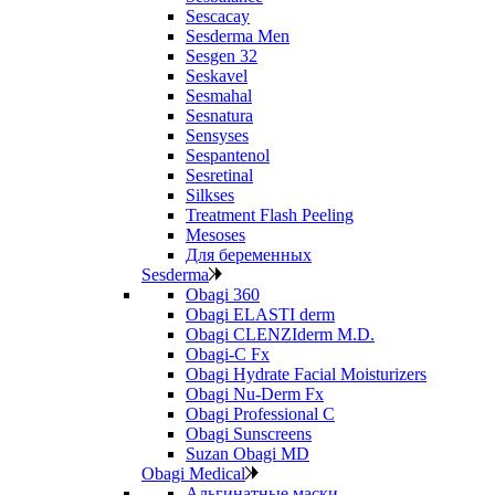
Sescacay
Sesderma Men
Sesgen 32
Seskavel
Sesmahal
Sesnatura
Sensyses
Sespantenol
Sesretinal
Silkses
Treatment Flash Peeling
Mesoses
Для беременных
Sesderma
Obagi 360
Obagi ELASTI derm
Obagi CLENZIderm M.D.
Obagi-C Fx
Obagi Hydrate Facial Moisturizers
Obagi Nu-Derm Fx
Obagi Professional C
Obagi Sunscreens
Suzan Obagi MD
Obagi Medical
Альгинатные маски