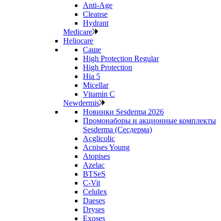
Anti‑Age
Cleanse
Hydrant
Medicare
Heliocare
Саше
High Protection Regular
High Protection
Hia 5
Micellar
Vitamin C
Newdermis
Новинки Sesderma 2026
Промонаборы и акционные комплекты
Sesderma (Сесдерма)
Acglicolic
Acnises Young
Atopises
Azelac
BTSeS
C‑Vit
Celulex
Daeses
Dryses
Exoses