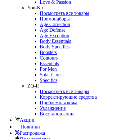
Love & Passion
Yon-Ka
Посмотреть все товары
Промонаборы
Age Correction
Age Defense
Age Exception
Body Essentials
Body Specifics
Boosters
Contours
Essentials
For Men
Solar Care
Specifics
ZQ-II
Посмотреть все товары
Корректирующие средства
Проблемная кожа
Увлажнение
Восстановление
Акции
Новинки
Распродажа