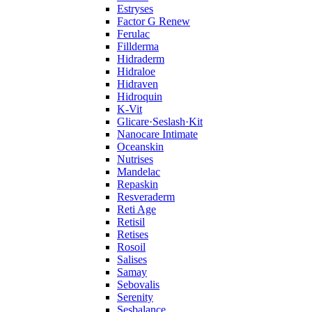
Estryses
Factor G Renew
Ferulac
Fillderma
Hidraderm
Hidraloe
Hidraven
Hidroquin
K-Vit
Glicare·Seslash·Kit
Nanocare Intimate
Oceanskin
Nutrises
Mandelac
Repaskin
Resveraderm
Reti Age
Retisil
Retises
Rosoil
Salises
Samay
Sebovalis
Serenity
Sesbalance