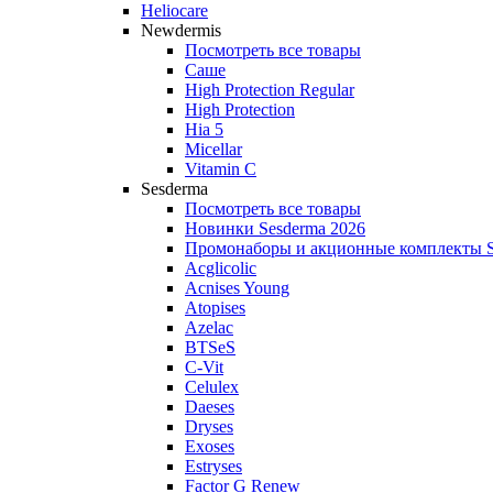
Heliocare
Newdermis
Посмотреть все товары
Саше
High Protection Regular
High Protection
Hia 5
Micellar
Vitamin C
Sesderma
Посмотреть все товары
Новинки Sesderma 2026
Промонаборы и акционные комплекты S
Acglicolic
Acnises Young
Atopises
Azelac
BTSeS
C‑Vit
Celulex
Daeses
Dryses
Exoses
Estryses
Factor G Renew