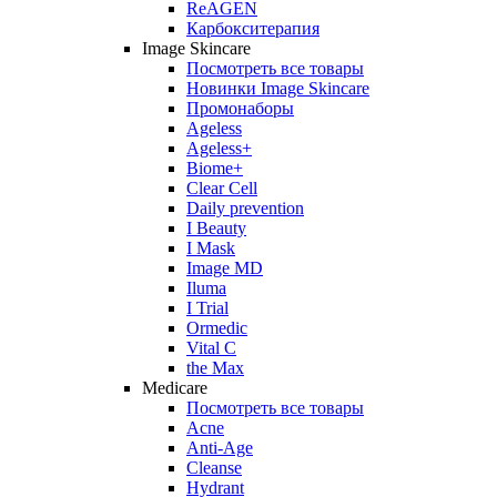
ReAGEN
Карбокситерапия
Image Skincare
Посмотреть все товары
Новинки Image Skincare
Промонаборы
Ageless
Ageless+
Biome+
Clear Cell
Daily prevention
I Beauty
I Mask
Image MD
Iluma
I Trial
Ormedic
Vital C
the Max
Medicare
Посмотреть все товары
Acne
Anti‑Age
Cleanse
Hydrant