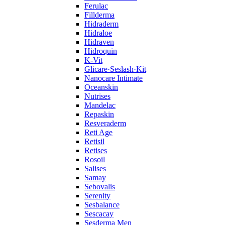
Ferulac
Fillderma
Hidraderm
Hidraloe
Hidraven
Hidroquin
K-Vit
Glicare·Seslash·Kit
Nanocare Intimate
Oceanskin
Nutrises
Mandelac
Repaskin
Resveraderm
Reti Age
Retisil
Retises
Rosoil
Salises
Samay
Sebovalis
Serenity
Sesbalance
Sescacay
Sesderma Men