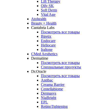
Lift Therapy
Oily SK
Soft Derm
Vital Age
Atohealth
Beauty + Health
Cantabria Labs
Посмотреть все товары
Biretix
Endocare
Heliocare
Iraltone
CMed Aesthetics
Dermatime
Посмотреть все товары
Специальные продукты
Dr.Oracle
Посмотреть все товары
Antibac
Cerama Barrier
Centellabiome
Dermasys
NiaBright
EPL
RetinoTightening