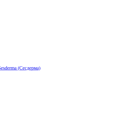
esderma (Сесдерма)