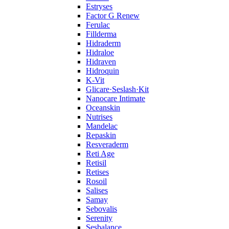
Estryses
Factor G Renew
Ferulac
Fillderma
Hidraderm
Hidraloe
Hidraven
Hidroquin
K-Vit
Glicare·Seslash·Kit
Nanocare Intimate
Oceanskin
Nutrises
Mandelac
Repaskin
Resveraderm
Reti Age
Retisil
Retises
Rosoil
Salises
Samay
Sebovalis
Serenity
Sesbalance