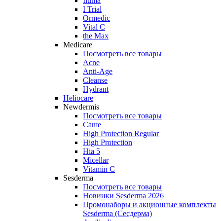
Iluma
I Trial
Ormedic
Vital C
the Max
Medicare
Посмотреть все товары
Acne
Anti‑Age
Cleanse
Hydrant
Heliocare
Newdermis
Посмотреть все товары
Саше
High Protection Regular
High Protection
Hia 5
Micellar
Vitamin C
Sesderma
Посмотреть все товары
Новинки Sesderma 2026
Промонаборы и акционные комплекты
Sesderma (Сесдерма)