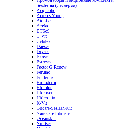
Промонаборы и акционные комплекты
Sesderma (Сесдерма)
Acglicolic
Acnises Young
Atopises
Azelac
BTSeS
C‑Vit
Celulex
Daeses
Dryses
Exoses
Estryses
Factor G Renew
Ferulac
Fillderma
Hidraderm
Hidraloe
Hidraven
Hidroquin
K-Vit
Glicare·Seslash·Kit
Nanocare Intimate
Oceanskin
Nutrises