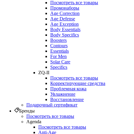
Посмотреть все товары
Промонаборы
Age Correction
Age Defense
Age Exception
Body Essentials
Body Specifics
Boosters
Contours
Essentials
For Men
Solar Care
Specifics
ZQ-II
Посмотреть все товары
Корректирующие средства
Проблемная кожа
Увлажнение
Восстановление
Подарочный сертификат
Бренды
Посмотреть все товары
Agenda
Посмотреть все товары
Anti‑Age