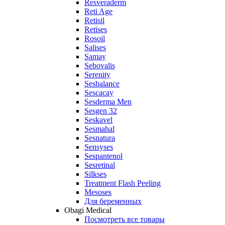
Resveraderm
Reti Age
Retisil
Retises
Rosoil
Salises
Samay
Sebovalis
Serenity
Sesbalance
Sescacay
Sesderma Men
Sesgen 32
Seskavel
Sesmahal
Sesnatura
Sensyses
Sespantenol
Sesretinal
Silkses
Treatment Flash Peeling
Mesoses
Для беременных
Obagi Medical
Посмотреть все товары