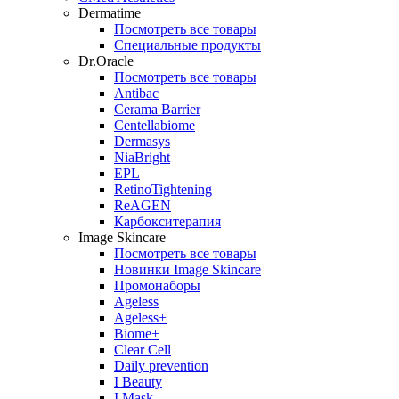
Dermatime
Посмотреть все товары
Специальные продукты
Dr.Oracle
Посмотреть все товары
Antibac
Cerama Barrier
Centellabiome
Dermasys
NiaBright
EPL
RetinoTightening
ReAGEN
Карбокситерапия
Image Skincare
Посмотреть все товары
Новинки Image Skincare
Промонаборы
Ageless
Ageless+
Biome+
Clear Cell
Daily prevention
I Beauty
I Mask