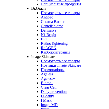
Специальные продукты
Dr.Oracle
Посмотреть все товары
Antibac
Cerama Barrier
Centellabiome
Dermasys
NiaBright
EPL
RetinoTightening
ReAGEN
Карбокситерапия
Image Skincare
Посмотреть все товары
Новинки Image Skincare
Промонаборы
Ageless
Ageless+
Biome+
Clear Cell
Daily prevention
I Beauty
I Mask
Image MD