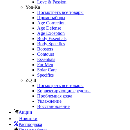
Love & Passion
Yon-Ka
Посмотреть все товары
Промонаборы
Age Correction
Age Defense
Age Exception
Body Essentials
Body Specifics
Boosters
Contours
Essentials
For Men
Solar Care
Specifics
ZQ-II
Посмотреть все товары
Корректирующие средства
Проблемная кожа
Увлажнение
Восстановление
Акции
Новинки
Распродажа