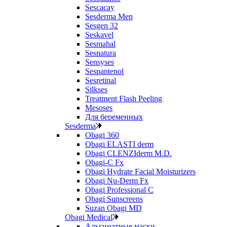
Sescacay
Sesderma Men
Sesgen 32
Seskavel
Sesmahal
Sesnatura
Sensyses
Sespantenol
Sesretinal
Silkses
Treatment Flash Peeling
Mesoses
Для беременных
Sesderma
Obagi 360
Obagi ELASTI derm
Obagi CLENZIderm M.D.
Obagi-C Fx
Obagi Hydrate Facial Moisturizers
Obagi Nu-Derm Fx
Obagi Professional C
Obagi Sunscreens
Suzan Obagi MD
Obagi Medical
Альгинатные маски