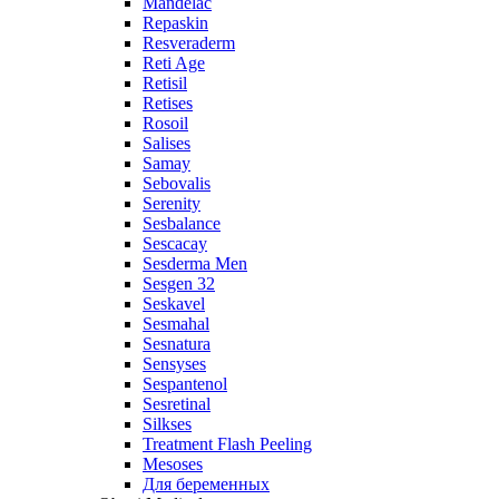
Mandelac
Repaskin
Resveraderm
Reti Age
Retisil
Retises
Rosoil
Salises
Samay
Sebovalis
Serenity
Sesbalance
Sescacay
Sesderma Men
Sesgen 32
Seskavel
Sesmahal
Sesnatura
Sensyses
Sespantenol
Sesretinal
Silkses
Treatment Flash Peeling
Mesoses
Для беременных