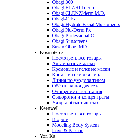
Obagi 360
Obagi ELASTI derm
Obagi CLENZIderm M.D.
Obagi-C Fx
Obagi Hydrate Facial Moisturizers
Obagi Nu-Derm Fx
Obagi Professional C
Obagi Sunscreens
Suzan Obagi MD
Kosmoteros
Посмотреть все товары
Альгинатные маски
Кремовые и гелевые маски
Кремы и гели для лица
Линия по уходу за телом
Обёртывания для тела
Очищение и тонизация
Сыворотки и концентраты
Уход за областью глаз
Keenwell
Посмотреть все товары
Biopure
Modeling Body System
Love & Passion
Yon-Ka