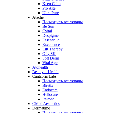
Keep Calm
Pro Age
Ultra Pure
Atache
Посмотреть все товары
Be Sun
Cvital
Despigmen
Essentielle
Excellence
Lift Therapy
Oily SK
Soft Derm
Vital Age
Atohealth
Beauty + Health
Cantabria Labs
Посмотреть все товары
Biretix
Endocare
Heliocare
Iraltone
CMed Aesthetics
Dermatime
Посмотреть все товары