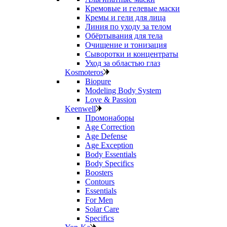
Кремовые и гелевые маски
Кремы и гели для лица
Линия по уходу за телом
Обёртывания для тела
Очищение и тонизация
Сыворотки и концентраты
Уход за областью глаз
Kosmoteros
Biopure
Modeling Body System
Love & Passion
Keenwell
Промонаборы
Age Correction
Age Defense
Age Exception
Body Essentials
Body Specifics
Boosters
Contours
Essentials
For Men
Solar Care
Specifics