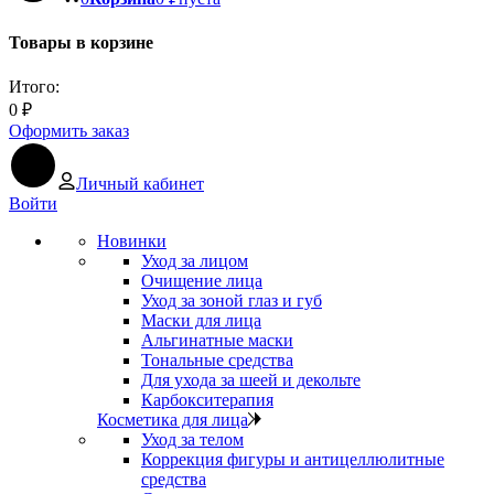
Товары в корзине
Итого:
0
₽
Оформить заказ
Личный кабинет
Войти
Новинки
Уход за лицом
Очищение лица
Уход за зоной глаз и губ
Маски для лица
Альгинатные маски
Тональные средства
Для ухода за шеей и декольте
Карбокситерапия
Косметика для лица
Уход за телом
Коррекция фигуры и антицеллюлитные
средства