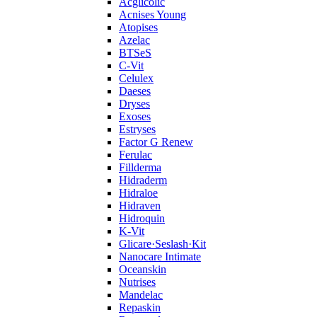
Acglicolic
Acnises Young
Atopises
Azelac
BTSeS
C‑Vit
Celulex
Daeses
Dryses
Exoses
Estryses
Factor G Renew
Ferulac
Fillderma
Hidraderm
Hidraloe
Hidraven
Hidroquin
K-Vit
Glicare·Seslash·Kit
Nanocare Intimate
Oceanskin
Nutrises
Mandelac
Repaskin