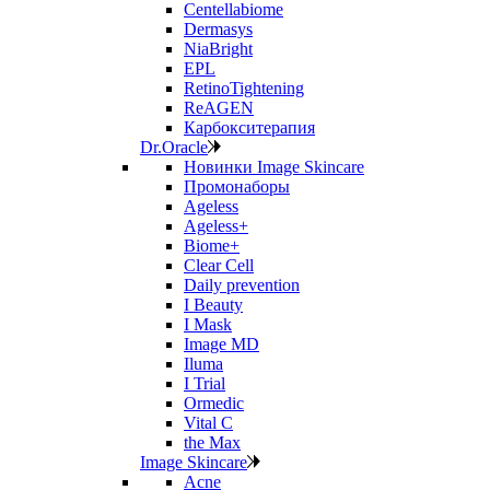
Centellabiome
Dermasys
NiaBright
EPL
RetinoTightening
ReAGEN
Карбокситерапия
Dr.Oracle
Новинки Image Skincare
Промонаборы
Ageless
Ageless+
Biome+
Clear Cell
Daily prevention
I Beauty
I Mask
Image MD
Iluma
I Trial
Ormedic
Vital C
the Max
Image Skincare
Acne