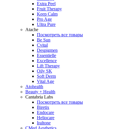
Extra Peel
Fruit Therapy
Keep Calm
Pro Age
Ultra Pure
Atache
Посмотреть все товары
Be Sun
Cvital
Despigmen
Essentielle
Excellence
Lift Therapy
Oily SK
Soft Derm
Vital Age
Atohealth
Beauty + Health
Cantabria Labs
Посмотреть все товары
Biretix
Endocare
Heliocare
Iraltone
CMed Aesthetics