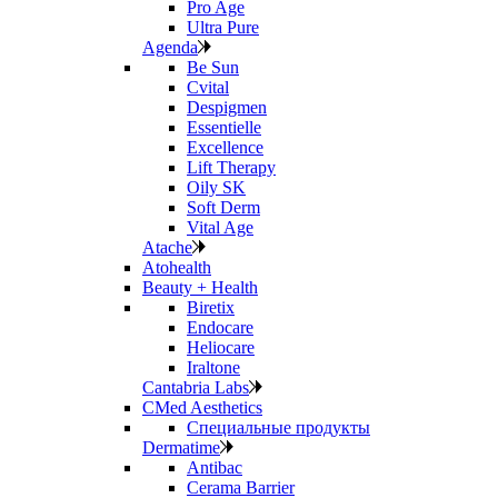
Pro Age
Ultra Pure
Agenda
Be Sun
Cvital
Despigmen
Essentielle
Excellence
Lift Therapy
Oily SK
Soft Derm
Vital Age
Atache
Atohealth
Beauty + Health
Biretix
Endocare
Heliocare
Iraltone
Cantabria Labs
CMed Aesthetics
Специальные продукты
Dermatime
Antibac
Cerama Barrier