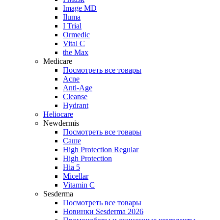
Image MD
Iluma
I Trial
Ormedic
Vital C
the Max
Medicare
Посмотреть все товары
Acne
Anti‑Age
Cleanse
Hydrant
Heliocare
Newdermis
Посмотреть все товары
Саше
High Protection Regular
High Protection
Hia 5
Micellar
Vitamin C
Sesderma
Посмотреть все товары
Новинки Sesderma 2026