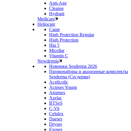
Anti‑Age
Cleanse
Hydrant
Medicare
Heliocare
Саше
High Protection Regular
High Protection
Hia 5
Micellar
Vitamin C
Newdermis
Новинки Sesderma 2026
Промонаборы и акционные комплекты
Sesderma (Сесдерма)
Acglicolic
Acnises Young
Atopises
Azelac
BTSeS
C‑Vit
Celulex
Daeses
Dryses
Exoses