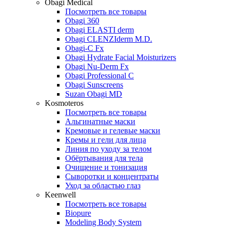
Obagi Medical
Посмотреть все товары
Obagi 360
Obagi ELASTI derm
Obagi CLENZIderm M.D.
Obagi-C Fx
Obagi Hydrate Facial Moisturizers
Obagi Nu-Derm Fx
Obagi Professional C
Obagi Sunscreens
Suzan Obagi MD
Kosmoteros
Посмотреть все товары
Альгинатные маски
Кремовые и гелевые маски
Кремы и гели для лица
Линия по уходу за телом
Обёртывания для тела
Очищение и тонизация
Сыворотки и концентраты
Уход за областью глаз
Keenwell
Посмотреть все товары
Biopure
Modeling Body System