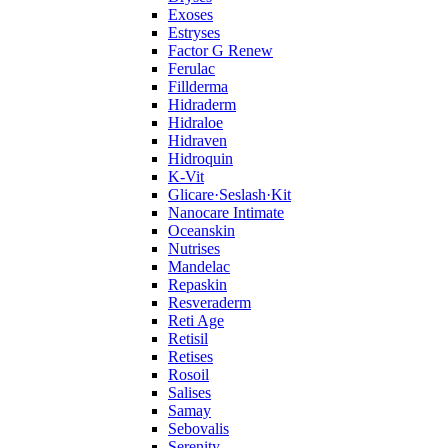
Exoses
Estryses
Factor G Renew
Ferulac
Fillderma
Hidraderm
Hidraloe
Hidraven
Hidroquin
K-Vit
Glicare·Seslash·Kit
Nanocare Intimate
Oceanskin
Nutrises
Mandelac
Repaskin
Resveraderm
Reti Age
Retisil
Retises
Rosoil
Salises
Samay
Sebovalis
Serenity