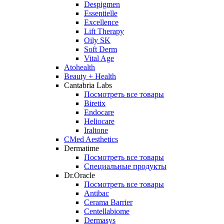
Despigmen
Essentielle
Excellence
Lift Therapy
Oily SK
Soft Derm
Vital Age
Atohealth
Beauty + Health
Cantabria Labs
Посмотреть все товары
Biretix
Endocare
Heliocare
Iraltone
CMed Aesthetics
Dermatime
Посмотреть все товары
Специальные продукты
Dr.Oracle
Посмотреть все товары
Antibac
Cerama Barrier
Centellabiome
Dermasys