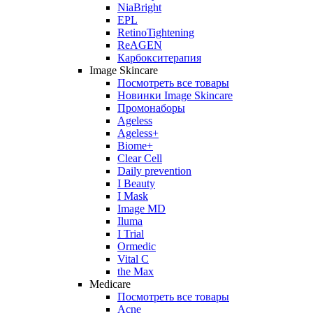
NiaBright
EPL
RetinoTightening
ReAGEN
Карбокситерапия
Image Skincare
Посмотреть все товары
Новинки Image Skincare
Промонаборы
Ageless
Ageless+
Biome+
Clear Cell
Daily prevention
I Beauty
I Mask
Image MD
Iluma
I Trial
Ormedic
Vital C
the Max
Medicare
Посмотреть все товары
Acne