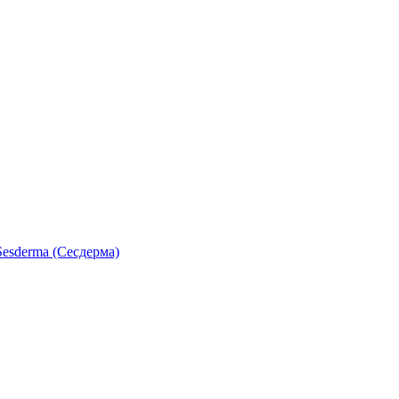
esderma (Сесдерма)