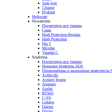
Anti‑Age
Cleanse
Hydrant
Heliocare
Newdermis
Посмотреть все товары
Саше
High Protection Regular
High Protection
Hia 5
Micellar
Vitamin C
Sesderma
Посмотреть все товары
Новинки Sesderma 2026
Промонаборы и акционные комплекты S
Acglicolic
Acnises Young
Atopises
Azelac
BTSeS
C‑Vit
Celulex
Daeses
Dryses