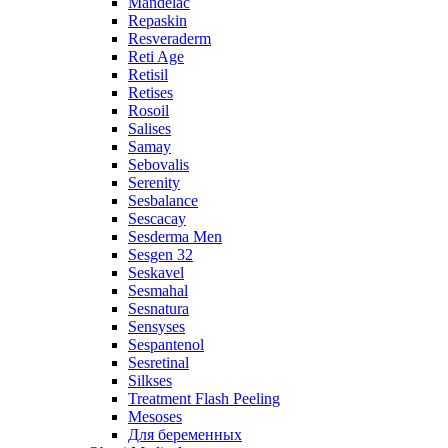
Mandelac
Repaskin
Resveraderm
Reti Age
Retisil
Retises
Rosoil
Salises
Samay
Sebovalis
Serenity
Sesbalance
Sescacay
Sesderma Men
Sesgen 32
Seskavel
Sesmahal
Sesnatura
Sensyses
Sespantenol
Sesretinal
Silkses
Treatment Flash Peeling
Mesoses
Для беременных