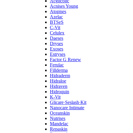
Acglicolic
Acnises Young
Atopises
Azelac
BTSeS
C‑Vit
Celulex
Daeses
Dryses
Exoses
Estryses
Factor G Renew
Ferulac
Fillderma
Hidraderm
Hidraloe
Hidraven
Hidroquin
K-Vit
Glicare·Seslash·Kit
Nanocare Intimate
Oceanskin
Nutrises
Mandelac
Repaskin