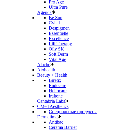
Pro Age
Ultra Pure
Agenda
Be Sun
Cvital
Despigmen
Essentielle
Excellence
Lift Therapy
Oily SK
Soft Derm
Vital Age
Atache
Atohealth
Beauty + Health
Biretix
Endocare
Heliocare
Iraltone
Cantabria Labs
CMed Aesthetics
Специальные продукты
Dermatime
Antibac
Cerama Barrier