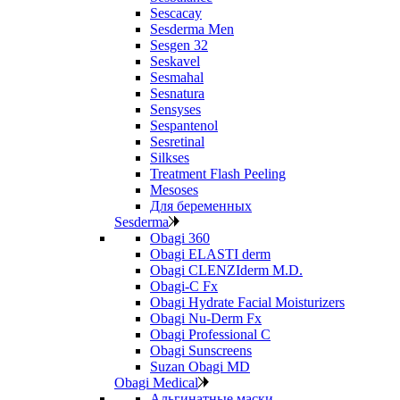
Sescacay
Sesderma Men
Sesgen 32
Seskavel
Sesmahal
Sesnatura
Sensyses
Sespantenol
Sesretinal
Silkses
Treatment Flash Peeling
Mesoses
Для беременных
Sesderma
Obagi 360
Obagi ELASTI derm
Obagi CLENZIderm M.D.
Obagi-C Fx
Obagi Hydrate Facial Moisturizers
Obagi Nu-Derm Fx
Obagi Professional C
Obagi Sunscreens
Suzan Obagi MD
Obagi Medical
Альгинатные маски