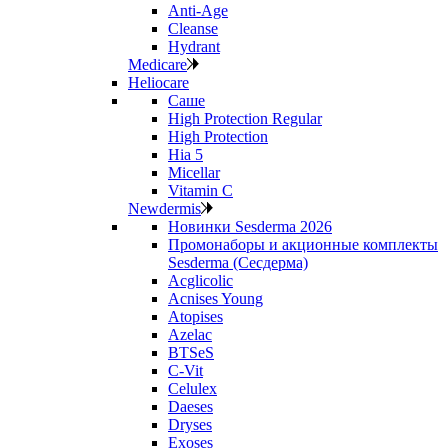
Anti‑Age
Cleanse
Hydrant
Medicare
Heliocare
Саше
High Protection Regular
High Protection
Hia 5
Micellar
Vitamin C
Newdermis
Новинки Sesderma 2026
Промонаборы и акционные комплекты
Sesderma (Сесдерма)
Acglicolic
Acnises Young
Atopises
Azelac
BTSeS
C‑Vit
Celulex
Daeses
Dryses
Exoses