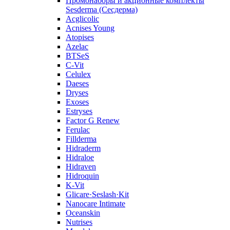
Промонаборы и акционные комплекты
Sesderma (Сесдерма)
Acglicolic
Acnises Young
Atopises
Azelac
BTSeS
C‑Vit
Celulex
Daeses
Dryses
Exoses
Estryses
Factor G Renew
Ferulac
Fillderma
Hidraderm
Hidraloe
Hidraven
Hidroquin
K-Vit
Glicare·Seslash·Kit
Nanocare Intimate
Oceanskin
Nutrises