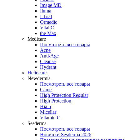
Image MD
Iluma
I Trial
Ormedic
Vital C
the Max
Medicare
Посмотреть все товары
Acne
Anti‑Age
Cleanse
Hydrant
Heliocare
Newdermis
Посмотреть все товары
Саше
High Protection Regular
High Protection
Hia 5
Micellar
Vitamin C
Sesderma
Посмотреть все товары
Новинки Sesderma 2026