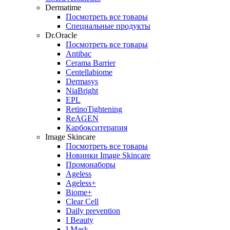
Dermatime
Посмотреть все товары
Специальные продукты
Dr.Oracle
Посмотреть все товары
Antibac
Cerama Barrier
Centellabiome
Dermasys
NiaBright
EPL
RetinoTightening
ReAGEN
Карбокситерапия
Image Skincare
Посмотреть все товары
Новинки Image Skincare
Промонаборы
Ageless
Ageless+
Biome+
Clear Cell
Daily prevention
I Beauty
I Mask