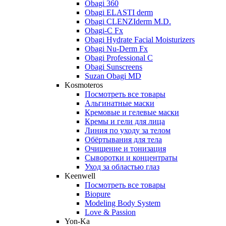
Obagi 360
Obagi ELASTI derm
Obagi CLENZIderm M.D.
Obagi-C Fx
Obagi Hydrate Facial Moisturizers
Obagi Nu-Derm Fx
Obagi Professional C
Obagi Sunscreens
Suzan Obagi MD
Kosmoteros
Посмотреть все товары
Альгинатные маски
Кремовые и гелевые маски
Кремы и гели для лица
Линия по уходу за телом
Обёртывания для тела
Очищение и тонизация
Сыворотки и концентраты
Уход за областью глаз
Keenwell
Посмотреть все товары
Biopure
Modeling Body System
Love & Passion
Yon-Ka