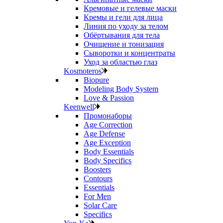
Кремовые и гелевые маски
Кремы и гели для лица
Линия по уходу за телом
Обёртывания для тела
Очищение и тонизация
Сыворотки и концентраты
Уход за областью глаз
Kosmoteros
Biopure
Modeling Body System
Love & Passion
Keenwell
Промонаборы
Age Correction
Age Defense
Age Exception
Body Essentials
Body Specifics
Boosters
Contours
Essentials
For Men
Solar Care
Specifics