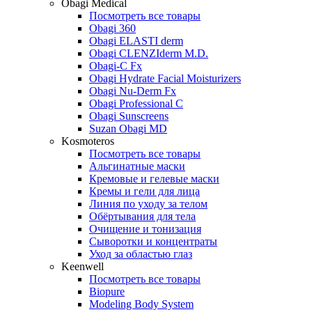
Obagi Medical
Посмотреть все товары
Obagi 360
Obagi ELASTI derm
Obagi CLENZIderm M.D.
Obagi-C Fx
Obagi Hydrate Facial Moisturizers
Obagi Nu-Derm Fx
Obagi Professional C
Obagi Sunscreens
Suzan Obagi MD
Kosmoteros
Посмотреть все товары
Альгинатные маски
Кремовые и гелевые маски
Кремы и гели для лица
Линия по уходу за телом
Обёртывания для тела
Очищение и тонизация
Сыворотки и концентраты
Уход за областью глаз
Keenwell
Посмотреть все товары
Biopure
Modeling Body System