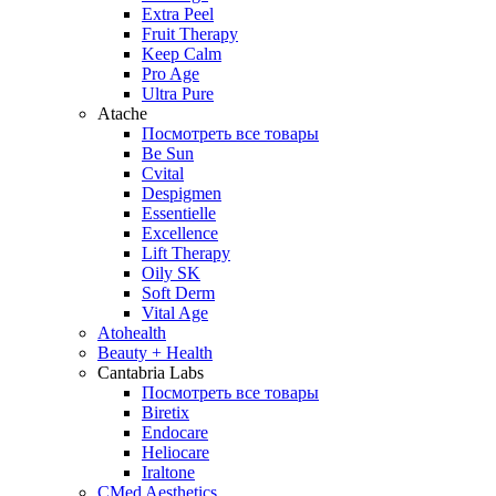
Extra Peel
Fruit Therapy
Keep Calm
Pro Age
Ultra Pure
Atache
Посмотреть все товары
Be Sun
Cvital
Despigmen
Essentielle
Excellence
Lift Therapy
Oily SK
Soft Derm
Vital Age
Atohealth
Beauty + Health
Cantabria Labs
Посмотреть все товары
Biretix
Endocare
Heliocare
Iraltone
CMed Aesthetics