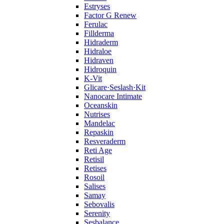
Estryses
Factor G Renew
Ferulac
Fillderma
Hidraderm
Hidraloe
Hidraven
Hidroquin
K-Vit
Glicare·Seslash·Kit
Nanocare Intimate
Oceanskin
Nutrises
Mandelac
Repaskin
Resveraderm
Reti Age
Retisil
Retises
Rosoil
Salises
Samay
Sebovalis
Serenity
Sesbalance