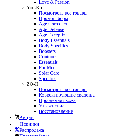
Love & Passion
Yon-Ka
Посмотреть все товары
Промонаборы
Age Correction
Age Defense
Age Exception
Body Essentials
Body Specifics
Boosters
Contours
Essentials
For Men
Solar Care
Specifics
ZQ-II
Посмотреть все товары
Корректирующие средства
Проблемная кожа
Увлажнение
Восстановление
Акции
Новинки
Распродажа