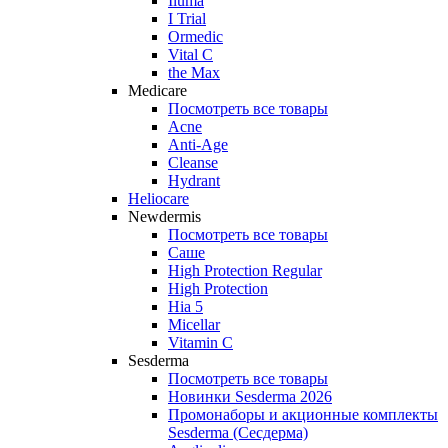
Iluma
I Trial
Ormedic
Vital C
the Max
Medicare
Посмотреть все товары
Acne
Anti‑Age
Cleanse
Hydrant
Heliocare
Newdermis
Посмотреть все товары
Саше
High Protection Regular
High Protection
Hia 5
Micellar
Vitamin C
Sesderma
Посмотреть все товары
Новинки Sesderma 2026
Промонаборы и акционные комплекты
Sesderma (Сесдерма)