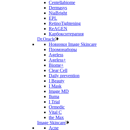
Centellabiome
Dermasys
NiaBright
EPL
RetinoTightening
ReAGEN
Карбокситерапия
Dr.Oracle
Новинки Image Skincare
Промонаборы
Ageless
Ageless+
Biome+
Clear Cell
Daily prevention
I Beauty
I Mask
Image MD
Iluma
I Trial
Ormedic
Vital C
the Max
Image Skincare
Acne