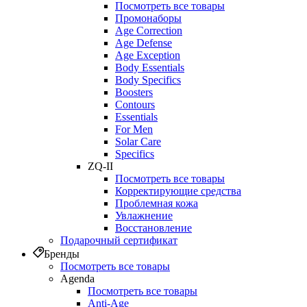
Посмотреть все товары
Промонаборы
Age Correction
Age Defense
Age Exception
Body Essentials
Body Specifics
Boosters
Contours
Essentials
For Men
Solar Care
Specifics
ZQ-II
Посмотреть все товары
Корректирующие средства
Проблемная кожа
Увлажнение
Восстановление
Подарочный сертификат
Бренды
Посмотреть все товары
Agenda
Посмотреть все товары
Anti‑Age