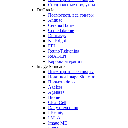
Специальные продукты
Dr.Oracle
Посмотреть все товары
Antibac
Cerama Barrier
Centellabiome
Dermasys
NiaBright
EPL
RetinoTightening
ReAGEN
Карбокситерапия
Image Skincare
Посмотреть все товары
Новинки Image Skincare
Промонаборы
Ageless
Ageless+
Biome+
Clear Cell
Daily prevention
I Beauty
I Mask
Image MD