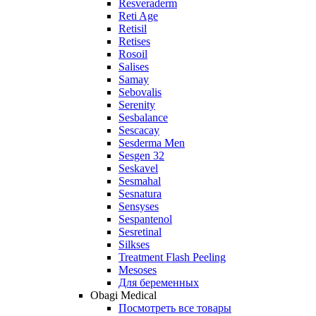
Resveraderm
Reti Age
Retisil
Retises
Rosoil
Salises
Samay
Sebovalis
Serenity
Sesbalance
Sescacay
Sesderma Men
Sesgen 32
Seskavel
Sesmahal
Sesnatura
Sensyses
Sespantenol
Sesretinal
Silkses
Treatment Flash Peeling
Mesoses
Для беременных
Obagi Medical
Посмотреть все товары