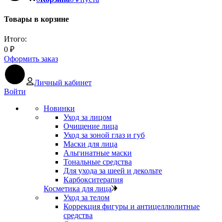
Товары в корзине
Итого:
0
₽
Оформить заказ
Личный кабинет
Войти
Новинки
Уход за лицом
Очищение лица
Уход за зоной глаз и губ
Маски для лица
Альгинатные маски
Тональные средства
Для ухода за шеей и декольте
Карбокситерапия
Косметика для лица
Уход за телом
Коррекция фигуры и антицеллюлитные
средства