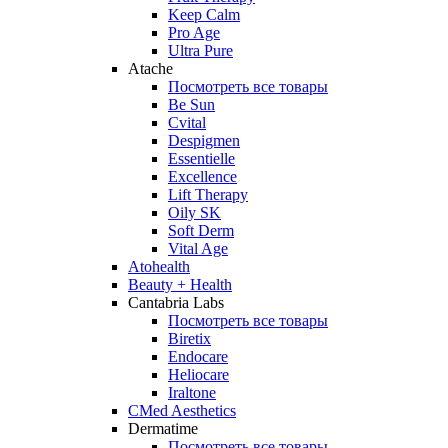
Keep Calm
Pro Age
Ultra Pure
Atache
Посмотреть все товары
Be Sun
Cvital
Despigmen
Essentielle
Excellence
Lift Therapy
Oily SK
Soft Derm
Vital Age
Atohealth
Beauty + Health
Cantabria Labs
Посмотреть все товары
Biretix
Endocare
Heliocare
Iraltone
CMed Aesthetics
Dermatime
Посмотреть все товары