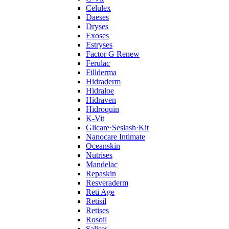
Celulex
Daeses
Dryses
Exoses
Estryses
Factor G Renew
Ferulac
Fillderma
Hidraderm
Hidraloe
Hidraven
Hidroquin
K-Vit
Glicare·Seslash·Kit
Nanocare Intimate
Oceanskin
Nutrises
Mandelac
Repaskin
Resveraderm
Reti Age
Retisil
Retises
Rosoil
Salises