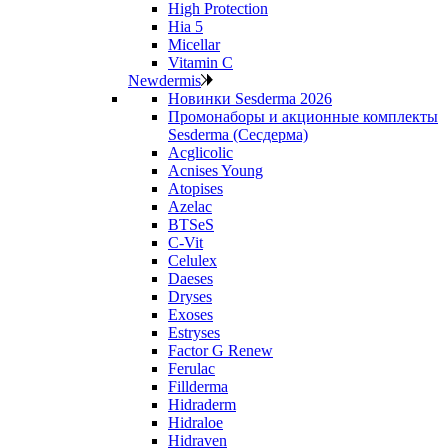
High Protection
Hia 5
Micellar
Vitamin C
Newdermis
Новинки Sesderma 2026
Промонаборы и акционные комплекты
Sesderma (Сесдерма)
Acglicolic
Acnises Young
Atopises
Azelac
BTSeS
C‑Vit
Celulex
Daeses
Dryses
Exoses
Estryses
Factor G Renew
Ferulac
Fillderma
Hidraderm
Hidraloe
Hidraven