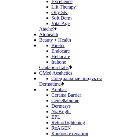
Excellence
Lift Therapy
Oily SK
Soft Derm
Vital Age
Atache
Atohealth
Beauty + Health
Biretix
Endocare
Heliocare
Iraltone
Cantabria Labs
CMed Aesthetics
Специальные продукты
Dermatime
Antibac
Cerama Barrier
Centellabiome
Dermasys
NiaBright
EPL
RetinoTightening
ReAGEN
Карбокситерапия