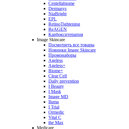
Centellabiome
Dermasys
NiaBright
EPL
RetinoTightening
ReAGEN
Карбокситерапия
Image Skincare
Посмотреть все товары
Новинки Image Skincare
Промонаборы
Ageless
Ageless+
Biome+
Clear Cell
Daily prevention
I Beauty
I Mask
Image MD
Iluma
I Trial
Ormedic
Vital C
the Max
Medicare