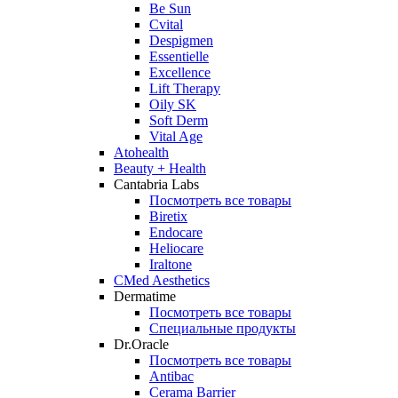
Be Sun
Cvital
Despigmen
Essentielle
Excellence
Lift Therapy
Oily SK
Soft Derm
Vital Age
Atohealth
Beauty + Health
Cantabria Labs
Посмотреть все товары
Biretix
Endocare
Heliocare
Iraltone
CMed Aesthetics
Dermatime
Посмотреть все товары
Специальные продукты
Dr.Oracle
Посмотреть все товары
Antibac
Cerama Barrier