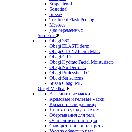
Sespantenol
Sesretinal
Silkses
Treatment Flash Peeling
Mesoses
Для беременных
Sesderma
Obagi 360
Obagi ELASTI derm
Obagi CLENZIderm M.D.
Obagi-C Fx
Obagi Hydrate Facial Moisturizers
Obagi Nu-Derm Fx
Obagi Professional C
Obagi Sunscreens
Suzan Obagi MD
Obagi Medical
Альгинатные маски
Кремовые и гелевые маски
Кремы и гели для лица
Линия по уходу за телом
Обёртывания для тела
Очищение и тонизация
Сыворотки и концентраты
Уход за областью глаз