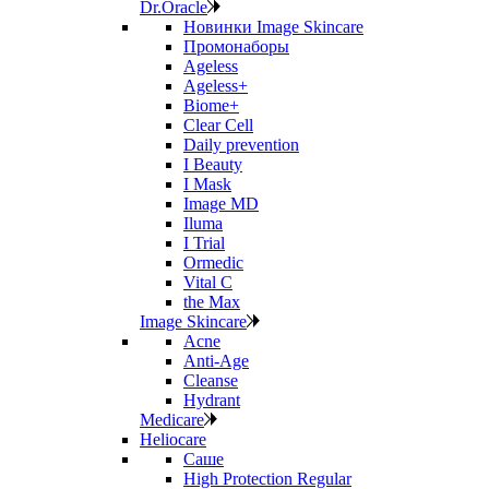
Dr.Oracle
Новинки Image Skincare
Промонаборы
Ageless
Ageless+
Biome+
Clear Cell
Daily prevention
I Beauty
I Mask
Image MD
Iluma
I Trial
Ormedic
Vital C
the Max
Image Skincare
Acne
Anti‑Age
Cleanse
Hydrant
Medicare
Heliocare
Саше
High Protection Regular