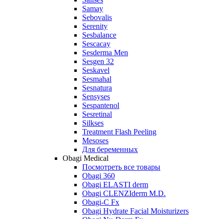
Samay
Sebovalis
Serenity
Sesbalance
Sescacay
Sesderma Men
Sesgen 32
Seskavel
Sesmahal
Sesnatura
Sensyses
Sespantenol
Sesretinal
Silkses
Treatment Flash Peeling
Mesoses
Для беременных
Obagi Medical
Посмотреть все товары
Obagi 360
Obagi ELASTI derm
Obagi CLENZIderm M.D.
Obagi-C Fx
Obagi Hydrate Facial Moisturizers