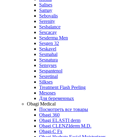
Salises
Samay
Sebovalis
Serenity
Sesbalance
Sescacay
Sesderma Men
Sesgen 32
Seskavel
Sesmahal
Sesnatura
Sensyses
Sespantenol
Sesretinal
Silkses
Treatment Flash Peeling
Mesoses
Для беременных
Obagi Medical
Посмотреть все товары
Obagi 360
Obagi ELASTI derm
Obagi CLENZIderm M.D.
Obagi-C Fx
Obagi Hydrate Facial Moisturizers