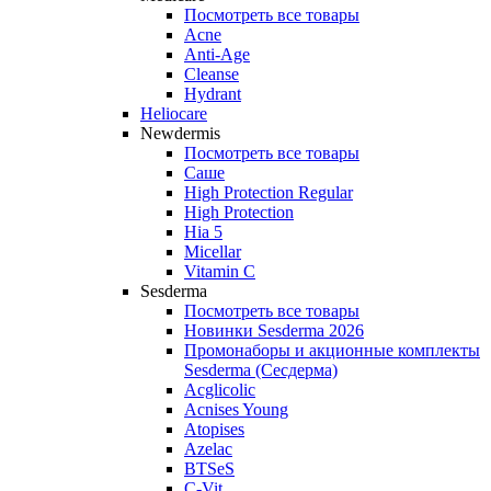
Посмотреть все товары
Acne
Anti‑Age
Cleanse
Hydrant
Heliocare
Newdermis
Посмотреть все товары
Саше
High Protection Regular
High Protection
Hia 5
Micellar
Vitamin C
Sesderma
Посмотреть все товары
Новинки Sesderma 2026
Промонаборы и акционные комплекты
Sesderma (Сесдерма)
Acglicolic
Acnises Young
Atopises
Azelac
BTSeS
C‑Vit