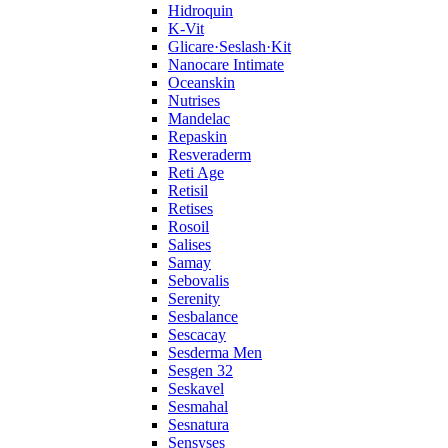
Hidroquin
K-Vit
Glicare·Seslash·Kit
Nanocare Intimate
Oceanskin
Nutrises
Mandelac
Repaskin
Resveraderm
Reti Age
Retisil
Retises
Rosoil
Salises
Samay
Sebovalis
Serenity
Sesbalance
Sescacay
Sesderma Men
Sesgen 32
Seskavel
Sesmahal
Sesnatura
Sensyses