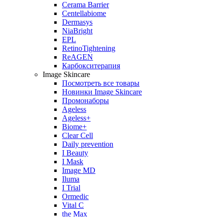
Cerama Barrier
Centellabiome
Dermasys
NiaBright
EPL
RetinoTightening
ReAGEN
Карбокситерапия
Image Skincare
Посмотреть все товары
Новинки Image Skincare
Промонаборы
Ageless
Ageless+
Biome+
Clear Cell
Daily prevention
I Beauty
I Mask
Image MD
Iluma
I Trial
Ormedic
Vital C
the Max