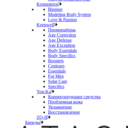
Kosmoteros
Biopure
Modeling Body System
Love & Passion
Keenwell
Промонаборы
Age Correction
Age Defense
Age Exception
Body Essentials
Body Specifics
Boosters
Contours
Essentials
For Men
Solar Care
Specifics
Yon-Ka
Корректирующие средства
Проблемная кожа
Увлажнение
Восстановление
ZQ-II
Бренды