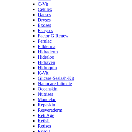
C‑Vit
Celulex
Daeses
Dryses
Exoses
Estryses
Factor G Renew
Ferulac
Fillderma
Hidraderm
Hidraloe
Hidraven
Hidroquin
K-Vit
Glicare·Seslash·Kit
Nanocare Intimate
Oceanskin
Nutrises
Mandelac
Repaskin
Resveraderm
Reti Age
Retisil
Retises
Rosoil